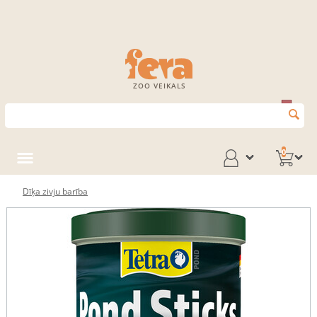
ZOO VEIKALS
0
Dīķa zivju barība