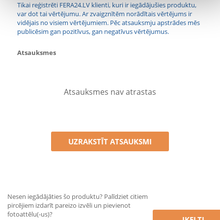
Tikai reģistrēti FERA24.LV klienti, kuri ir iegādājušies produktu,
var dot tai vērtējumu. Ar zvaigznītēm norādītais vērtējums ir
vidējais no visiem vērtējumiem. Pēc atsauksmju apstrādes mēs
publicēsim gan pozitīvus, gan negatīvus vērtējumus.
Atsauksmes
Atsauksmes nav atrastas
UZRAKSTĪT ATSAUKSMI
Nesen iegādājāties šo produktu? Palīdziet citiem
pircējiem izdarīt pareizo izvēli un pievienot
fotoattēlu(-us)?
ĮKELTI