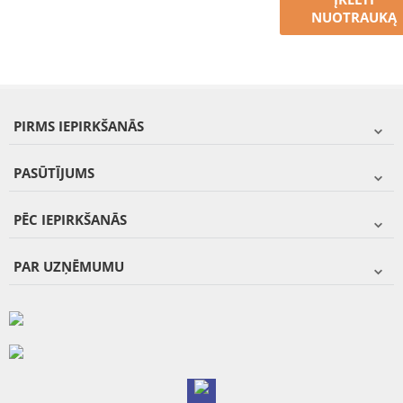
NUOTRAUKĄ
PIRMS IEPIRKŠANĀS
PASŪTĪJUMS
PĒC IEPIRKŠANĀS
PAR UZŅĒMUMU