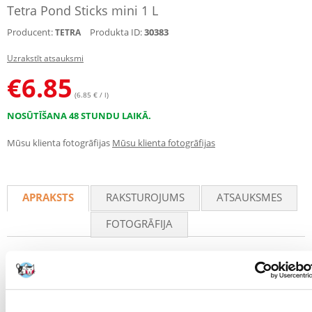
Tetra Pond Sticks mini 1 L
Producent:
Produkta ID:
30383
TETRA
Uzrakstīt atsauksmi
€
6.85
(6.85 € / l)
NOSŪTĪŠANA 48 STUNDU LAIKĀ.
Mūsu klienta fotogrāfijas
Mūsu klienta fotogrāfijas
APRAKSTS
RAKSTUROJUMS
ATSAUKSMES
FOTOGRĀFIJA
Pilnvērtīga barība mazo dīķu zivīm granulu veidā. Tā satur visas
svarīgās uzturvielas un vitamīnus, kas nodrošina pareizu augšanu un
lielisku kondīciju. Augstā barības biopieejamība nodrošina, ka ūdenī
nonāk mazāk piesārņotāju, kas nozīmē labāku ūdens kvalitāti. Satur
patentēto BioActive* formulu zivju imūnsistēmas atbalstam. Tvertne 1