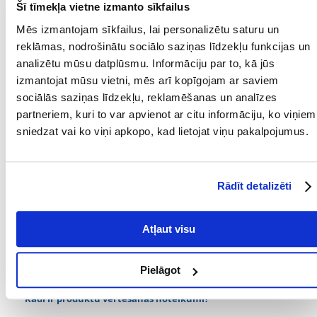
Šī tīmekļa vietne izmanto sīkfailus
litrs.
Mēs izmantojam sīkfailus, lai personalizētu saturu un
reklāmas, nodrošinātu sociālo saziņas līdzekļu funkcijas un
"Sastāvs
analizētu mūsu datplūsmu. Informāciju par to, kā jūs
Augu olbaltumvielu ekstrakti, graudaugi, augu izcelsmes produkti,
eļļas un tauki, minerālvielas, raugs.
izmantojat mūsu vietni, mēs arī kopīgojam ar saviem
sociālās saziņas līdzekļu, reklamēšanas un analīzes
Analīze
partneriem, kuri to var apvienot ar citu informāciju, ko viņiem
Kopproteīns 29%, kopproteīns 4%, kopta tauki 4%, kopšķiedra 2%,
mitruma saturs 7%.
sniedzat vai ko viņi apkopo, kad lietojat viņu pakalpojumus.
Piedevas
Vitamīni: D3 vitamīns 1714 SV/kg. Skābuma regulatori: Citronskābe 274
mg/kg"
Rādīt detalizēti
Parametri
Atļaut visu
IEPAKOJUMA SVARS
0.135
(KG):
Pielāgot
PRODUCENT:
TETRA
Kādi ir produktu vērtēšanas noteikumi?