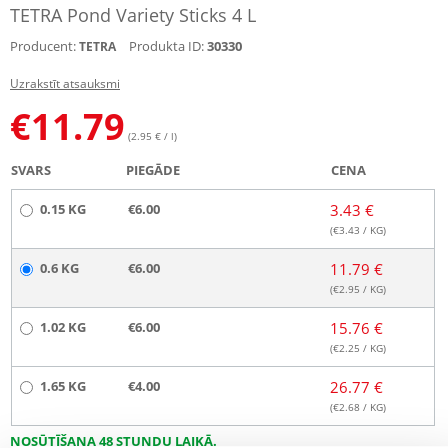
TETRA Pond Variety Sticks 4 L
Producent:
Produkta ID:
30330
TETRA
Uzrakstīt atsauksmi
€
11.79
(2.95 € / l)
SVARS
PIEGĀDE
CENA
0.15 KG
€6.00
3.43 €
(€
3.43
/ KG)
0.6 KG
€6.00
11.79 €
(€
2.95
/ KG)
1.02 KG
€6.00
15.76 €
(€
2.25
/ KG)
1.65 KG
€4.00
26.77 €
(€
2.68
/ KG)
NOSŪTĪŠANA 48 STUNDU LAIKĀ.