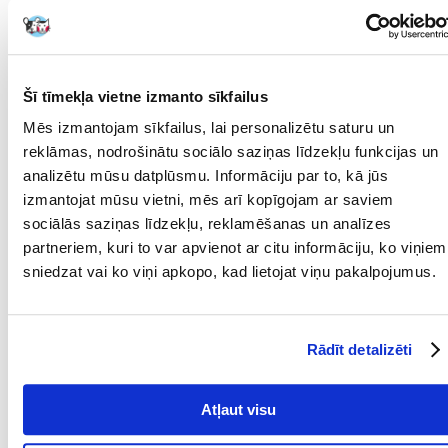
Mūsu klienta fotogrāfijas
Mūsu klienta fotogrāfijas
Šī tīmekļa vietne izmanto sīkfailus
APRAKSTS
RAKSTUROJUMS
ATSAUKSMES
Mēs izmantojam sīkfailus, lai personalizētu saturu un
FOTOGRĀFIJA
reklāmas, nodrošinātu sociālo saziņas līdzekļu funkcijas un
analizētu mūsu datplūsmu. Informāciju par to, kā jūs
"Sastāvs Augu olbaltumvielu ekstrakti, graudaugi, augu izcelsmes
izmantojat mūsu vietni, mēs arī kopīgojam ar saviem
produkti (kviešu dīgstu milti 11,1%), zivis un zivju atvasinājumi, raugs,
sociālās saziņas līdzekļu, reklamēšanas un analīzes
eļļas un tauki, minerālvielas, gliemji un vēžveidīgie, aļģes (Spirulina
partneriem, kuri to var apvienot ar citu informāciju, ko viņiem
0,6%).
sniedzat vai ko viņi apkopo, kad lietojat viņu pakalpojumus.
Analīze Kopproteīns 31,5 %, koptaukskābe 5 %, kopta šķiedrviela 2 %,
mitruma saturs 7,5 %.
Piedevas Vitamīni: D3 vitamīns 1740 SV/kg. Skābuma regulatori:
Rādīt detalizēti
Citronskābe 274 mg/kg.
"
Parametri
Atļaut visu