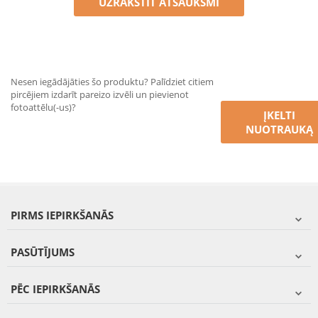
UZRAKSTĪT ATSAUKSMI
Nesen iegādājāties šo produktu? Palīdziet citiem
pircējiem izdarīt pareizo izvēli un pievienot
fotoattēlu(-us)?
ĮKELTI
NUOTRAUKĄ
PIRMS IEPIRKŠANĀS
PASŪTĪJUMS
PĒC IEPIRKŠANĀS