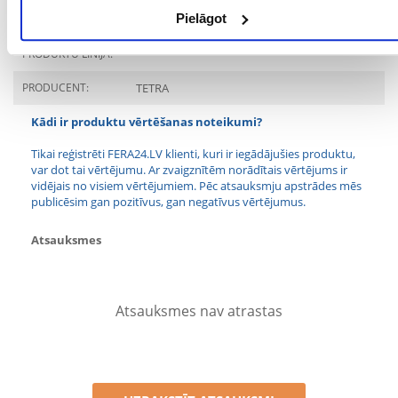
IEPAKOJUMA SVARS
0.6
Pielāgot
(KG):
PRODUKTU LĪNIJA:
PRODUCENT:
TETRA
Kādi ir produktu vērtēšanas noteikumi?
Tikai reģistrēti FERA24.LV klienti, kuri ir iegādājušies produktu,
var dot tai vērtējumu. Ar zvaigznītēm norādītais vērtējums ir
vidējais no visiem vērtējumiem. Pēc atsauksmju apstrādes mēs
publicēsim gan pozitīvus, gan negatīvus vērtējumus.
Atsauksmes
Atsauksmes nav atrastas