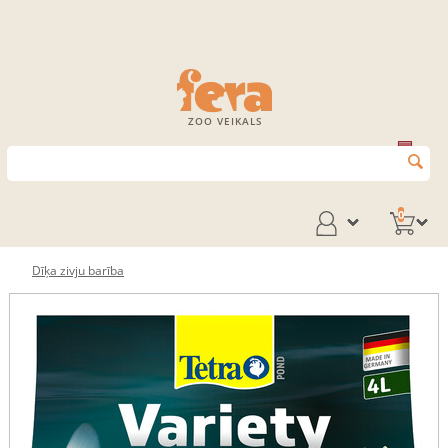
ZOO VEIKALS
0
Dīķa zivju barība