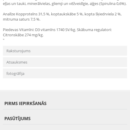
eļļas un tauki, minerālvielas, gliemji un vēžveidīgie, aļģes (Spirulina 0,6%).
Analīze Kopproteīns 31,5 %, koptaukskābe 5 %, kopta šķiedrviela 2 %,
mitruma saturs 7,5 %.
Piedevas Vitamīni: D3 vitamīns 1740 SV/kg. Skābuma regulatori:
Citronskābe 274 mg/kg.
"
Raksturojums
Atsauksmes
fotogrāfija
PIRMS IEPIRKŠANĀS
PASŪTĪJUMS