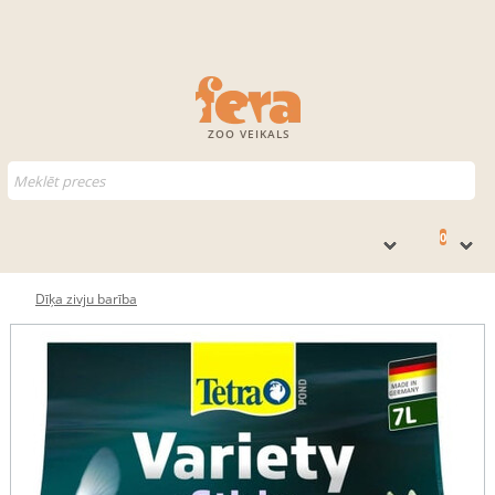
ZOO VEIKALS
0
Dīķa zivju barība