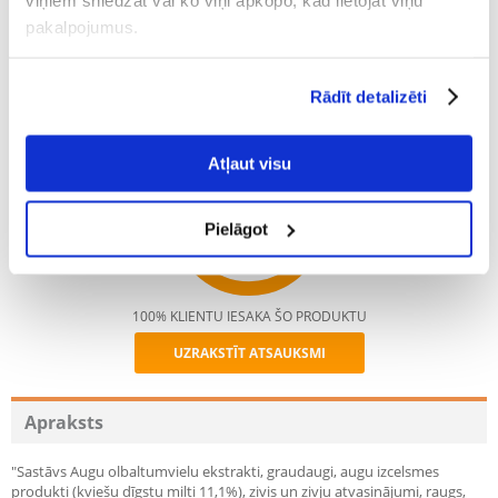
pakalpojumus.
Mūsu klienta fotogrāfijas
Mūsu klienta fotogrāfijas
1 ATSAUKSMES
5 z 5
Rādīt detalizēti
Atļaut visu
100%
Pielāgot
100% KLIENTU IESAKA ŠO PRODUKTU
UZRAKSTĪT ATSAUKSMI
Recommend
Apraksts
"Sastāvs Augu olbaltumvielu ekstrakti, graudaugi, augu izcelsmes
produkti (kviešu dīgstu milti 11,1%), zivis un zivju atvasinājumi, raugs,