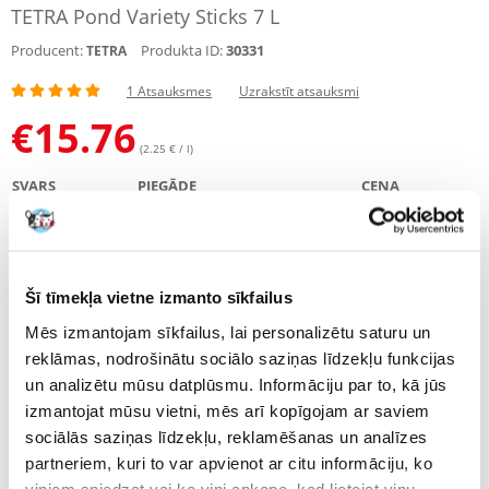
TETRA Pond Variety Sticks 7 L
Producent:
Produkta ID:
30331
TETRA
1 Atsauksmes
Uzrakstīt atsauksmi
€
15.76
(2.25 € / l)
SVARS
PIEGĀDE
CENA
0.15 KG
€6.00
3.43 €
(€
3.43
/ KG)
0.6 KG
€6.00
11.79 €
Šī tīmekļa vietne izmanto sīkfailus
(€
2.95
/ KG)
Mēs izmantojam sīkfailus, lai personalizētu saturu un
1.02 KG
€6.00
15.76 €
reklāmas, nodrošinātu sociālo saziņas līdzekļu funkcijas
(€
2.25
/ KG)
un analizētu mūsu datplūsmu. Informāciju par to, kā jūs
izmantojat mūsu vietni, mēs arī kopīgojam ar saviem
1.65 KG
€4.00
26.77 €
sociālās saziņas līdzekļu, reklamēšanas un analīzes
(€
2.68
/ KG)
partneriem, kuri to var apvienot ar citu informāciju, ko
NOSŪTĪŠANA 48 STUNDU LAIKĀ.
viņiem sniedzat vai ko viņi apkopo, kad lietojat viņu