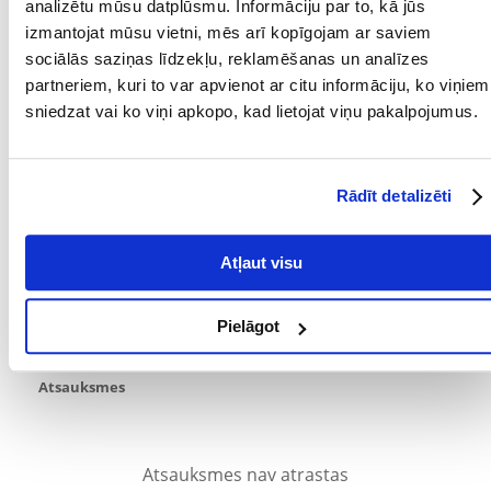
analizētu mūsu datplūsmu. Informāciju par to, kā jūs
2 W
izmantojat mūsu vietni, mēs arī kopīgojam ar saviem
sociālās saziņas līdzekļu, reklamēšanas un analīzes
Parametri
partneriem, kuri to var apvienot ar citu informāciju, ko viņiem
sniedzat vai ko viņi apkopo, kad lietojat viņu pakalpojumus.
JAUDA (W):
2
PRODUCENT:
TETRA
Rādīt detalizēti
JAUDA (L/H):
50
Kādi ir produktu vērtēšanas noteikumi?
Atļaut visu
Tikai reģistrēti FERA24.LV klienti, kuri ir iegādājušies produktu,
var dot tai vērtējumu. Ar zvaigznītēm norādītais vērtējums ir
vidējais no visiem vērtējumiem. Pēc atsauksmju apstrādes mēs
Pielāgot
publicēsim gan pozitīvus, gan negatīvus vērtējumus.
Atsauksmes
Atsauksmes nav atrastas