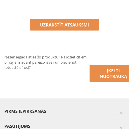
UZRAKSTĪT ATSAUKSMI
Nesen iegādājāties šo produktu? Palīdziet citiem
pircējiem izdarīt pareizo izvēli un pievienot
fotoattēlu(-us)?
ĮKELTI
NUOTRAUKĄ
PIRMS IEPIRKŠANĀS
PASŪTĪJUMS