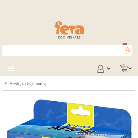
ZOO VEIKALS
0
Akvārija sūkņi (pumpji)