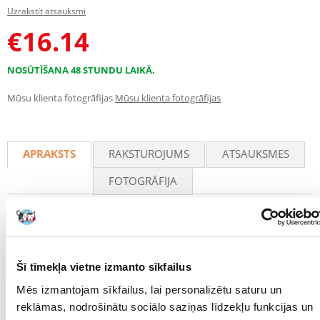
Uzrakstīt atsauksmi
€
16.14
NOSŪTĪŠANA 48 STUNDU LAIKĀ.
Mūsu klienta fotogrāfijas
Mūsu klienta fotogrāfijas
APRAKSTS
RAKSTUROJUMS
ATSAUKSMES
FOTOGRĀFIJA
Aerācijas sūknis akvārijiem palielina ūdens plūsmu, lai nodrošinātu
skābekļa padevi. TETRA APS sūknim ir raksturīga klusa darbība,
pateicoties īpaši konstruētām kamerām un gumijas kājām, kas novērš
troksni. Tas ir aprīkots ar Silafex gaisa vārstu, kas regulē gaisa plūsmu.
Sūknim ir ļoti spēcīga diafragma, kas garantē vienmērīgu veiktspējas
Šī tīmekļa vietne izmanto sīkfailus
attīstību.
Mēs izmantojam sīkfailus, lai personalizētu saturu un
Ideāli piemērots akvārijiem no 10-60 lMaksimālā
reklāmas, nodrošinātu sociālo saziņas līdzekļu funkcijas un
ūdens plūsma 50 l/hMaksimālā jauda