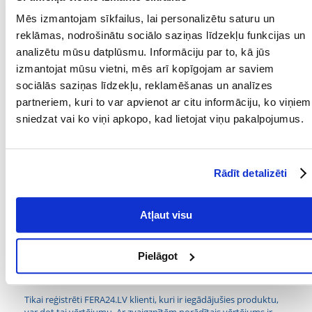
600, 700, 800 un PLUS versijas (EX 700/800 PLUS) filtriem. Sūklīši
efektīvi aiztur mehāniskos piemaisījumus, darbojoties kā pirmā
Mēs izmantojam sīkfailus, lai personalizētu saturu un
filtrācijas līnija un nodrošinot ideālus apstākļus labvēlīgu baktēriju
reklāmas, nodrošinātu sociālo saziņas līdzekļu funkcijas un
attīstībai.
analizētu mūsu datplūsmu. Informāciju par to, kā jūs
Mehāniskai un bioloģiskai filtrācijai
izmantojat mūsu vietni, mēs arī kopīgojam ar saviem
Darbojas kā sākotnējā filtrācija
sociālās saziņas līdzekļu, reklamēšanas un analīzes
Piemērots vairākiem filtra modeļiem
partneriem, kuri to var apvienot ar citu informāciju, ko viņiem
Iepakojumā: 2 gab.
sniedzat vai ko viņi apkopo, kad lietojat viņu pakalpojumus.
Parametri
SUGA:
Filtra kārtridži
Rādīt detalizēti
PRODUCENT:
TETRA
Mērķis
Atļaut visu
MĒRĶIS:
Filtrs
Pielāgot
Kādi ir produktu vērtēšanas noteikumi?
Tikai reģistrēti FERA24.LV klienti, kuri ir iegādājušies produktu,