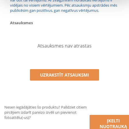
var dot tai vērtējumu. Ar zvaigznītēm norādītais vērtējums ir
vidējais no visiem vērtējumiem. Pēc atsauksmju apstrādes mēs
publicēsim gan pozitīvus, gan negatīvus vērtējumus.
Atsauksmes
Atsauksmes nav atrastas
UZRAKSTĪT ATSAUKSMI
Nesen iegādājāties šo produktu? Palīdziet citiem
pircējiem izdarīt pareizo izvēli un pievienot
fotoattēlu(-us)?
ĮKELTI
NUOTRAUKĄ