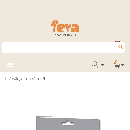
ZOO VEIKALS
0
Akvārija filtru kārtridži