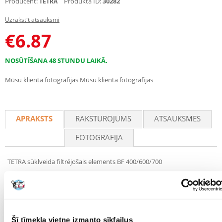
Producent:
Produkta ID:
30282
TETRA
Uzrakstīt atsauksmi
€
6.87
NOSŪTĪŠANA 48 STUNDU LAIKĀ.
Mūsu klienta fotogrāfijas
Mūsu klienta fotogrāfijas
APRAKSTS
RAKSTUROJUMS
ATSAUKSMES
FOTOGRĀFIJA
TETRA sūklveida filtrējošais elements BF 400/600/700
TETRA sūklveida filtrējošais elements BF 400/600/700 – efektīva
attīrīšana jūsu filtrā
Nodrošiniet tīru ūdeni savā akvārijā ar TETRA nomaināmajām
filtrējošajām sūkām. Šis bioloģiskais filtrs ir piemērots Tetratec EX 400,
Šī tīmekļa vietne izmanto sīkfailus