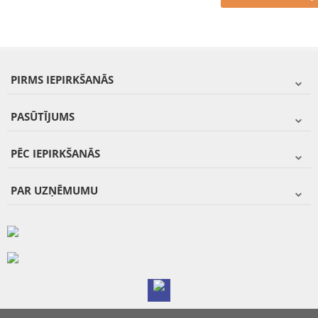
PIRMS IEPIRKŠANĀS
PASŪTĪJUMS
PĒC IEPIRKŠANĀS
PAR UZŅĒMUMU