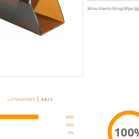
Mūsu klienta fotogrāfijas
Mū
5 ATSAUKSMES
4.8 z 5
80%
20%
100
0%