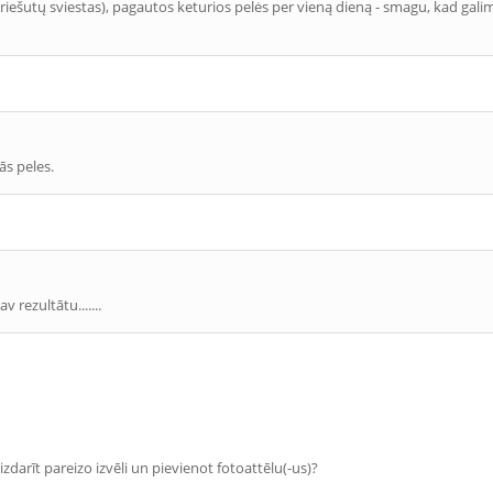
s riešutų sviestas), pagautos keturios pelės per vieną dieną - smagu, kad ga
tās peles.
 rezultātu.......
zdarīt pareizo izvēli un pievienot fotoattēlu(-us)?