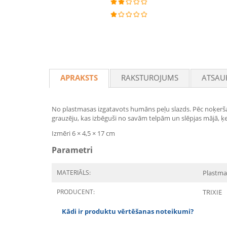
APRAKSTS
RAKSTUROJUMS
ATSAU
No plastmasas izgatavots humāns peļu slazds. Pēc noķeršana
grauzēju, kas izbēguši no savām telpām un slēpjas mājā, ķe
Izmēri 6 × 4,5 × 17 cm
Parametri
MATERIĀLS:
Plastma
PRODUCENT:
TRIXIE
Kādi ir produktu vērtēšanas noteikumi?