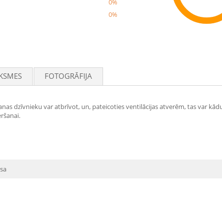
0%
0%
Rec
KSMES
FOTOGRĀFIJA
s dzīvnieku var atbrīvot, un, pateicoties ventilācijas atverēm, tas var kādu
ršanai.
sa