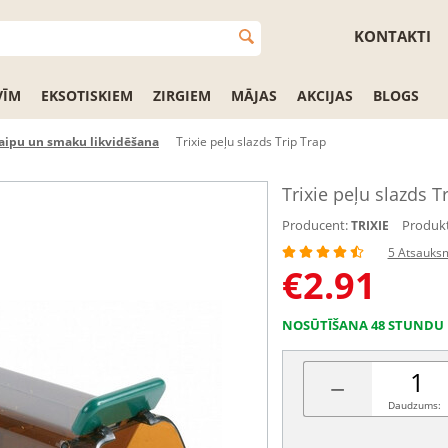
KONTAKTI
VĪM
EKSOTISKIEM
ZIRGIEM
MĀJAS
AKCIJAS
BLOGS
aipu un smaku likvidēšana
Trixie peļu slazds Trip Trap
Trixie peļu slazds T
Producent:
Produkt
TRIXIE
5 Atsauks
€
2.91
NOSŪTĪŠANA 48 STUNDU 
−
Daudzums: