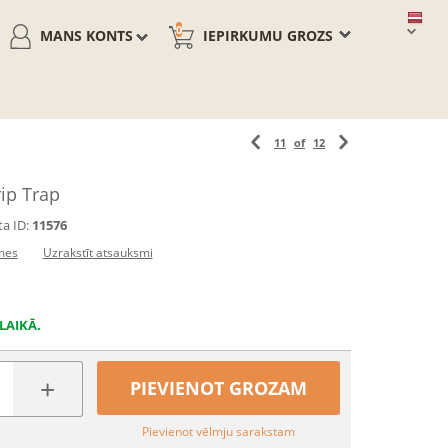
0
MANS KONTS
IEPIRKUMU GROZS
11
of
12
rip Trap
a ID:
11576
mes
Uzrakstīt atsauksmi
LAIKĀ.
+
PIEVIENOT GROZAM
Pievienot vēlmju sarakstam