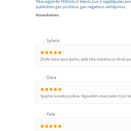
Tikai reģistrēti FERA24.LV klienti, kuri ir iegādājušies
publicēsim gan pozitīvus, gan negatīvus vērtējumus.
Atsauksmes
Sylwia
Žirafe dara savu darbu, pele tika noķerta un droši pala
Dara
Spąstai suveikė puikiai. Išgaudėm visas peles iš po te
Pelė