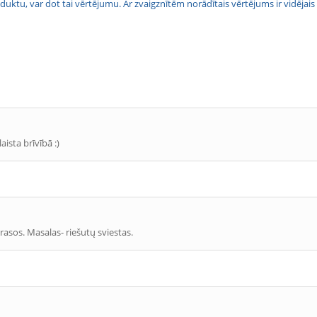
 produktu, var dot tai vērtējumu. Ar zvaigznītēm norādītais vērtējums ir vidē
ista brīvībā :)
rasos. Masalas- riešutų sviestas.