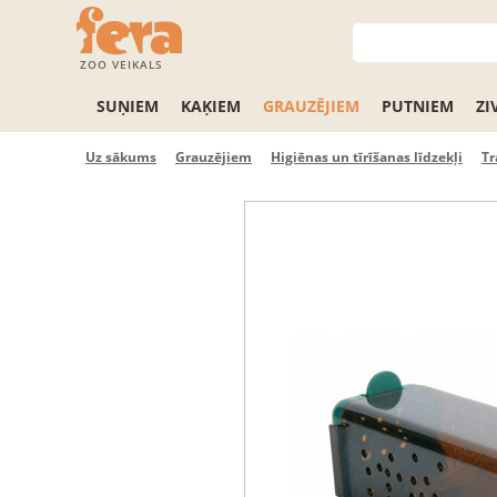
ZOO VEIKALS
SUŅIEM
KAĶIEM
GRAUZĒJIEM
PUTNIEM
ZI
Uz sākums
Grauzējiem
Higiēnas un tīrīšanas līdzekļi
Tr