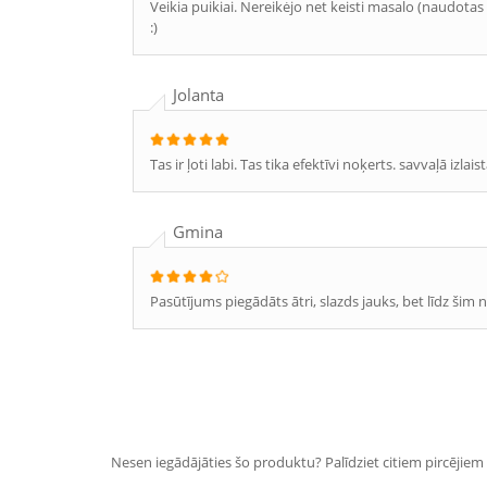
Veikia puikiai. Nereikėjo net keisti masalo (naudota
:)
Jolanta
Tas ir ļoti labi. Tas tika efektīvi noķerts. savvaļā izlais
Gmina
Pasūtījums piegādāts ātri, slazds jauks, bet līdz šim nav
Nesen iegādājāties šo produktu? Palīdziet citiem pircējiem i