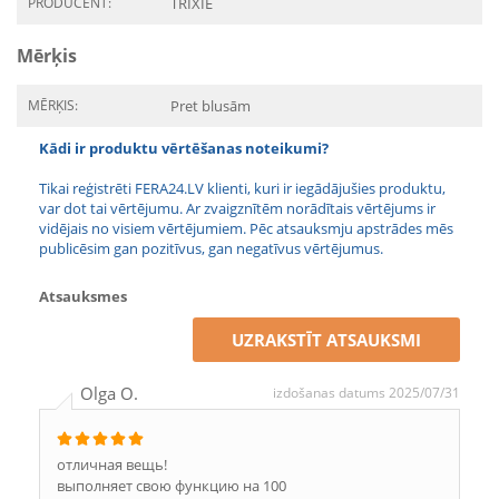
PRODUCENT:
TRIXIE
Mērķis
MĒRĶIS:
Pret blusām
Kādi ir produktu vērtēšanas noteikumi?
Tikai reģistrēti FERA24.LV klienti, kuri ir iegādājušies produktu,
var dot tai vērtējumu. Ar zvaigznītēm norādītais vērtējums ir
vidējais no visiem vērtējumiem. Pēc atsauksmju apstrādes mēs
publicēsim gan pozitīvus, gan negatīvus vērtējumus.
Atsauksmes
UZRAKSTĪT ATSAUKSMI
Olga O.
izdošanas datums 2025/07/31
отличная вещь!
выполняет свою функцию на 100