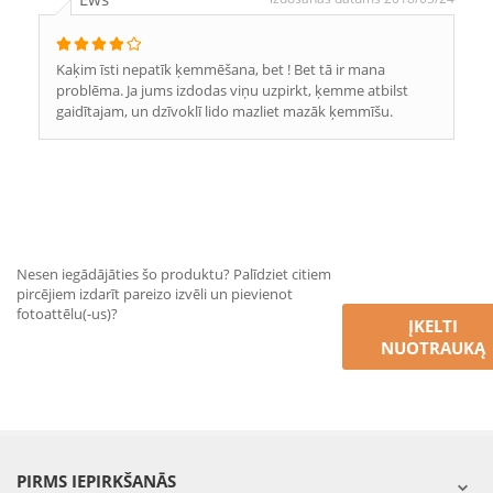
Kaķim īsti nepatīk ķemmēšana, bet ! Bet tā ir mana
problēma. Ja jums izdodas viņu uzpirkt, ķemme atbilst
gaidītajam, un dzīvoklī lido mazliet mazāk ķemmīšu.
Nesen iegādājāties šo produktu? Palīdziet citiem
pircējiem izdarīt pareizo izvēli un pievienot
fotoattēlu(-us)?
ĮKELTI
NUOTRAUKĄ
PIRMS IEPIRKŠANĀS