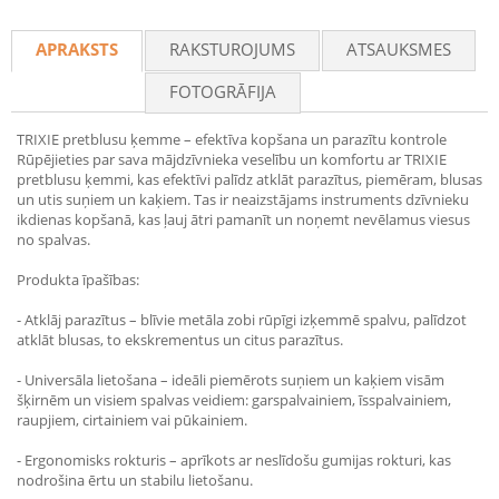
Recommend
APRAKSTS
RAKSTUROJUMS
ATSAUKSMES
FOTOGRĀFIJA
TRIXIE pretblusu ķemme – efektīva kopšana un parazītu kontrole
Rūpējieties par sava mājdzīvnieka veselību un komfortu ar TRIXIE
pretblusu ķemmi, kas efektīvi palīdz atklāt parazītus, piemēram, blusas
un utis suņiem un kaķiem. Tas ir neaizstājams instruments dzīvnieku
ikdienas kopšanā, kas ļauj ātri pamanīt un noņemt nevēlamus viesus
no spalvas.
Produkta īpašības:
- Atklāj parazītus – blīvie metāla zobi rūpīgi izķemmē spalvu, palīdzot
atklāt blusas, to ekskrementus un citus parazītus.
- Universāla lietošana – ideāli piemērots suņiem un kaķiem visām
šķirnēm un visiem spalvas veidiem: garspalvainiem, īsspalvainiem,
raupjiem, cirtainiem vai pūkainiem.
- Ergonomisks rokturis – aprīkots ar neslīdošu gumijas rokturi, kas
nodrošina ērtu un stabilu lietošanu.