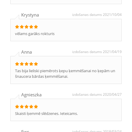
Krystyna
izdošanas datums 2021/10/04
vēlams garāks rokturis
Anna
izdošanas datums 2021/04/19
Tas bija lieliski piemērots ķepu ķemmēšanai no ķepām un
šnaucera bārdas ķemmēšanai.
Agnieszka
izdošanas datums 2020/04/27
Skaisti ķemmē slēdzenes. Ieteicams.
Ews
izdošanas datums 2018/03/24