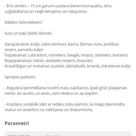
- Ērts izmērs – 15 cm garums padara ķemmi kompaktu, ērtu
uzglabāšanai un viegli lietojamu arī ceļojumos.
Kādiem dzīvniekiem?
Suņi un kaķi šādās šķirnēs:
Garspalvainie: kolijs, zelta retrīvers, bernu šķirnes suns, jorkšīras
terjers, persiešu kaķis
Īsspalvainas: Labradors, rotveilers, beagle, mopss, sīamietis, bokseris
Rupjspalvainas: taksis, airedales terjeris, šnauzers
Kraukšķīgas un matainas: pudelis, labradudls, briards, bārdainais kolijs
Aprūpes padomi:
- Regulāra ķemmēšana novērš matu sapīšanos, īpaši grūti pieejamās
vietās: aiz ausīm, uz astes, zem vēdera un ap ķepām.
- Kopšanu vislabāk sākt ar retāku zobu ķemmi, lai maigi izķemmētu
matus un izvairītos no velkšanas un diskomforta.
Parametri