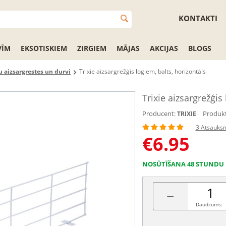
KONTAKTI
VĪM
EKSOTISKIEM
ZIRGIEM
MĀJAS
AKCIJAS
BLOGS
 aizsargrestes un durvi
Trixie aizsargrežģis logiem, balts, horizontāls
Trixie aizsargrežģis
Producent:
Produkt
TRIXIE
3 Atsauks
€
6.95
NOSŪTĪŠANA 48 STUNDU 
−
Daudzums: