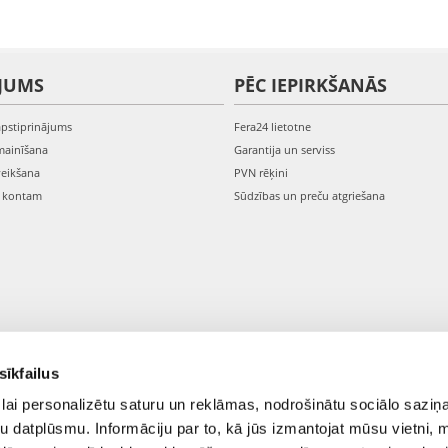
JUMS
PĒC IEPIRKŠANĀS
apstiprinājums
Fera24 lietotne
mainīšana
Garantija un serviss
veikšana
PVN rēķini
s kontam
Sūdzības un preču atgriešana
sīkfailus
lai personalizētu saturu un reklāmas, nodrošinātu sociālo saziņa
u datplūsmu. Informāciju par to, kā jūs izmantojat mūsu vietni, 