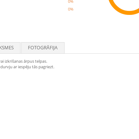
0%
0%
Rec
KSMES
FOTOGRĀFIJA
ai izkrišanas ārpus telpas.
 durvju ar iespēju tās pagriezt.