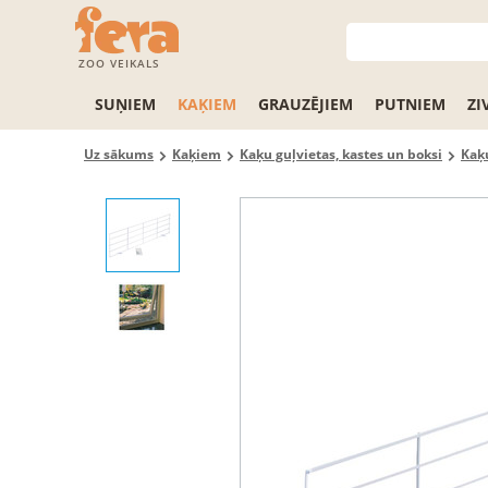
ZOO VEIKALS
SUŅIEM
KAĶIEM
GRAUZĒJIEM
PUTNIEM
ZI
Uz sākums
Kaķiem
Kaķu guļvietas, kastes un boksi
Kaķu