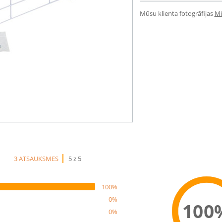
Mūsu klienta fotogrāfijas
Mū
3 ATSAUKSMES
5 z 5
100%
0%
100
0%