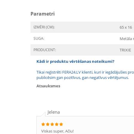
Parametri
IZMĒRI (CM):
65 x 16
SUGA:
Metāla r
PRODUCENT:
TRIXIE
Kādi ir produktu vērtēšanas noteikumi?
Tikai reģistrēti FERA24.LV klienti, kuri ir iegādājušies
publicēsim gan pozitīvus, gan negatīvus vērtējumus.
Atsauksmes
Jelena
Viskas super, Ačiu!