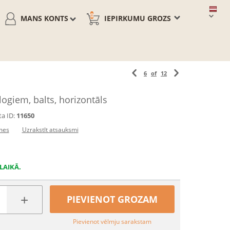
0
MANS KONTS
IEPIRKUMU GROZS
6
of
12
 logiem, balts, horizontāls
a ID:
11650
mes
Uzrakstīt atsauksmi
LAIKĀ.
+
PIEVIENOT GROZAM
Pievienot vēlmju sarakstam