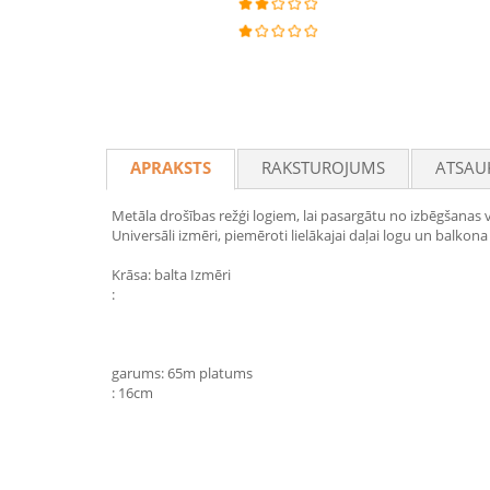
APRAKSTS
RAKSTUROJUMS
ATSAU
Metāla drošības režģi logiem, lai pasargātu no izbēgšanas v
Universāli izmēri, piemēroti lielākajai daļai logu un balkona
Krāsa: balta Izmēri
:
garums: 65m platums
: 16cm