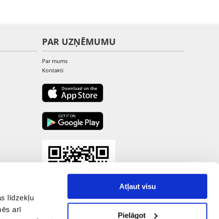
PAR UZŅĒMUMU
Par mums
Kontakti
Atļaut visu
s līdzekļu
mēs arī
Pielāgot