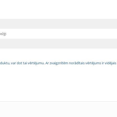
ežģi
 produktu, var dot tai vērtējumu. Ar zvaigznītēm norādītais vērtējums ir vidē