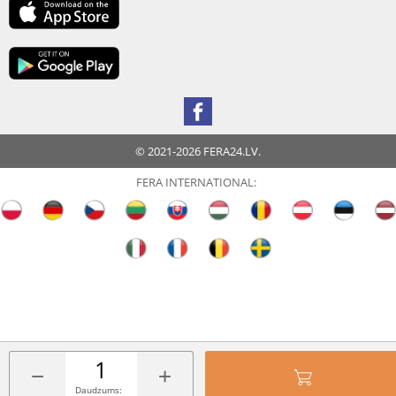
© 2021-2026 FERA24.LV.
FERA INTERNATIONAL:
−
+
Daudzums: