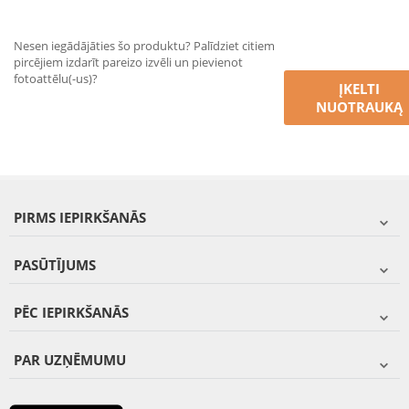
Nesen iegādājāties šo produktu? Palīdziet citiem
pircējiem izdarīt pareizo izvēli un pievienot
fotoattēlu(-us)?
ĮKELTI
NUOTRAUKĄ
PIRMS IEPIRKŠANĀS
PASŪTĪJUMS
PĒC IEPIRKŠANĀS
PAR UZŅĒMUMU