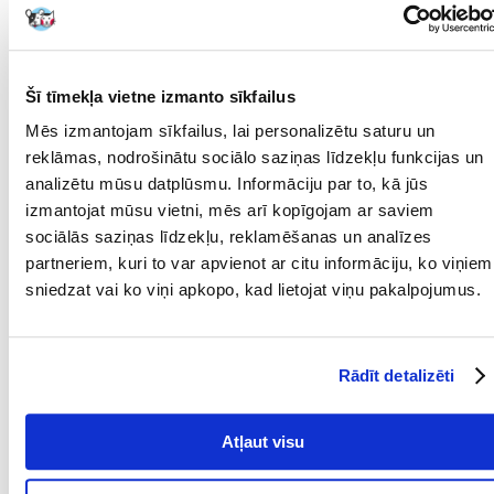
kopšanas laikā. Ideāli piemērots lietošanai uz jebkura veida spalvām,
gan garspalvainiem, gan īsspalvainiem suņiem.
Galvenās īpašības un priekšrocības:
Šī tīmekļa vietne izmanto sīkfailus
Atvieglo matu ķemmēšanu un izķemmēšanu
Mēs izmantojam sīkfailus, lai personalizētu saturu un
Novērš matu savīšanos
reklāmas, nodrošinātu sociālo saziņas līdzekļu funkcijas un
analizētu mūsu datplūsmu. Informāciju par to, kā jūs
Piešķir spīdumu un svaigu izskatu
izmantojat mūsu vietni, mēs arī kopīgojam ar saviem
Aizsargā pret putekļiem, putekļiem un mitrumu
sociālās saziņas līdzekļu, reklamēšanas un analīzes
partneriem, kuri to var apvienot ar citu informāciju, ko viņiem
Bez smaržas un netaukains – neapgrūtina spalvu
sniedzat vai ko viņi apkopo, kad lietojat viņu pakalpojumus.
Piemērots visiem spalvu veidiem un garumiem
Parametri
Rādīt detalizēti
TILPUMS (ML):
150
PRODUCENT:
TRIXIE
Atļaut visu
Mērķis