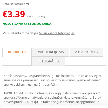
Uzrakstīt atsauksmi
€
3.39
(2.26 € / 100 ml)
NOSŪTĪŠANA 48 STUNDU LAIKĀ.
Mūsu klienta fotogrāfijas
Mūsu klienta fotogrāfijas
APRAKSTS
RAKSTUROJUMS
ATSAUKSMES
FOTOGRĀFIJA
Kopšanas spray, kas paredzēts suņu īpašniekiem, kuri vēlas atvieglot
suņa spalvas ķemmēšanu un novērst to savīšanos, piemērots visiem
spalvu veidiem – gan garām, gan īsām.
TRIXIE Anti-filc spray ir līdzeklis, kas kopj matu virsējo slāni, piešķirot
spalvai spīdumu un atvieglojot sapinušos vietu izķemmēšanu. Spray
novērš putekļu, putekļu un ūdens nogulsnēšanos, neapgrūtinot un
nepadarot spalvu taukainu. Tas ir bez smaržas, tādēļ netraucē sunim