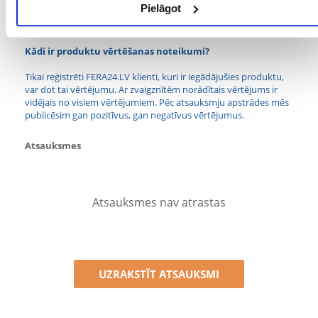
Pielāgot
MĒRĶIS:
Atvieglojošs ķemmēšanu
Kādi ir produktu vērtēšanas noteikumi?
Tikai reģistrēti FERA24.LV klienti, kuri ir iegādājušies produktu,
var dot tai vērtējumu. Ar zvaigznītēm norādītais vērtējums ir
vidējais no visiem vērtējumiem. Pēc atsauksmju apstrādes mēs
publicēsim gan pozitīvus, gan negatīvus vērtējumus.
Atsauksmes
Atsauksmes nav atrastas
UZRAKSTĪT ATSAUKSMI