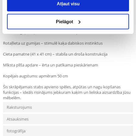
Atļaut visu
komfortu un estētisku izskatu.
Galvenās īpašības:
2 sizala apvilkti stabiņi – ideāli piemēroti nagu asināšanai
Pielāgot
Iebūvēta guļvietiņa virsū – ideāla vieta atpūtai un novērošanai
Rotaļlieta uz gumijas – stimulē kaķa dabiskos instinktus
Cieta pamatne (41 x 41 cm) – stabila un droša konstrukcija
Mīksta plīša apdare – ērta un patīkama pieskārienam
Kopējais augstums: apmēram 50 cm
Šis skrāpējamais stabs apvieno spēles, atpūtas un nagu kopšanas
funkcijas – ideāls risinājums jebkuram kaķim un lieliska aizsardzība jūsu
mēbelēm.
Raksturojums
Atsauksmes
fotogrāfija