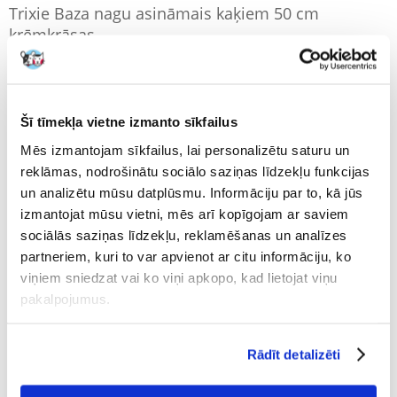
Trixie Baza nagu asināmais kaķiem 50 cm
krēmkrāsas
Producent:
Produkta ID:
11621
TRIXIE
Uzrakstīt atsauksmi
€
28.87
Šī tīmekļa vietne izmanto sīkfailus
Mēs izmantojam sīkfailus, lai personalizētu saturu un
NOSŪTĪŠANA 48 STUNDU LAIKĀ.
reklāmas, nodrošinātu sociālo saziņas līdzekļu funkcijas
un analizētu mūsu datplūsmu. Informāciju par to, kā jūs
Mūsu klienta fotogrāfijas
Mūsu klienta fotogrāfijas
izmantojat mūsu vietni, mēs arī kopīgojam ar saviem
sociālās saziņas līdzekļu, reklamēšanas un analīzes
partneriem, kuri to var apvienot ar citu informāciju, ko
Apraksts
viņiem sniedzat vai ko viņi apkopo, kad lietojat viņu
pakalpojumus.
Kaķu skrāpējamais stabs ar guļvietu un rotaļlietu Baza
Komforts un izklaide vienā
Funkcionāls un mājīgs skrāpējamais stabs, ideāls kaķiem jebkura
Rādīt detalizēti
vecuma. Aprīkots ar diviem sizala stabiņiem (9 × 43 cm) skrāpēšanai,
pūkainu guļvietu (53 × 40 cm) virsū un rotaļlietu ar gumiju, kas rosina uz
aktivitāti. Viss ir apdarināts ar mīkstu, pūkainu plīšu, kas nodrošina