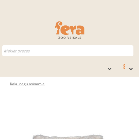
ZOO VEIKALS
0
Kaķu nagu asināmie