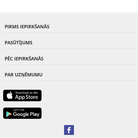
PIRMS IEPIRKŠANĀS
PASŪTĪJUMS
PĒC IEPIRKŠANĀS
PAR UZŅĒMUMU