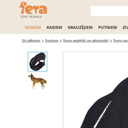
ZOO VEIKALS
SUŅIEM
KAĶIEM
GRAUZĒJIEM
PUTNIEM
ZI
Uz sākums
Suņiem
Suņu apģērbi un aksesuāri
Suņu aut