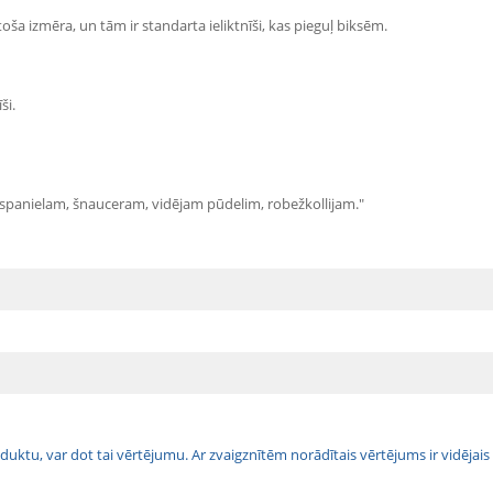
ša izmēra, un tām ir standarta ieliktnīši, kas pieguļ biksēm.
ši.
spanielam, šnauceram, vidējam pūdelim, robežkollijam."
 produktu, var dot tai vērtējumu. Ar zvaigznītēm norādītais vērtējums ir vidē