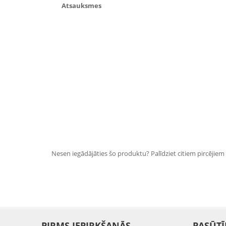
Atsauksmes
Nesen iegādājāties šo produktu? Palīdziet citiem pircējiem i
PIRMS IEPIRKŠANĀS
PASŪTĪ