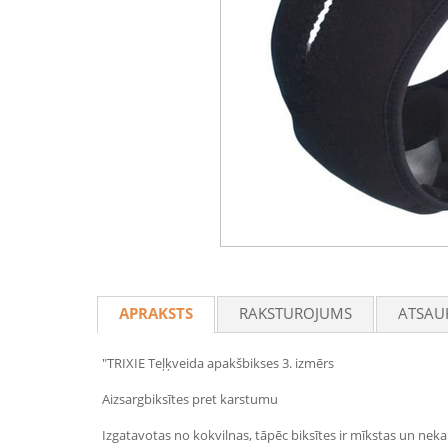
APRAKSTS
RAKSTUROJUMS
ATSAU
"TRIXIE Teļķveida apakšbikses 3. izmērs
Aizsargbiksītes pret karstumu
Izgatavotas no kokvilnas, tāpēc biksītes ir mīkstas un nekair