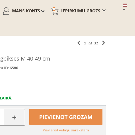
0
MANS KONTS
IEPIRKUMU GROZS
9
of
17
rgbikses M 40-49 cm
a ID:
6586
LAIKĀ.
+
PIEVIENOT GROZAM
Pievienot vēlmju sarakstam