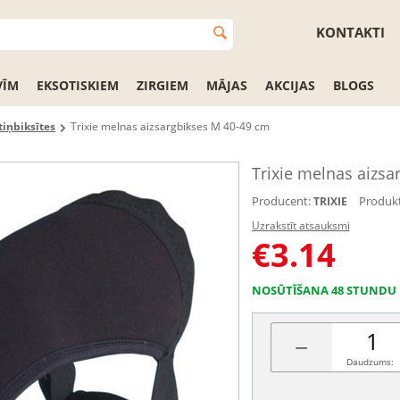
KONTAKTI
VĪM
EKSOTISKIEM
ZIRGIEM
MĀJAS
AKCIJAS
BLOGS
iņbiksītes
Trixie melnas aizsargbikses M 40-49 cm
Trixie melnas aizsa
Producent:
Produkt
TRIXIE
Uzrakstīt atsauksmi
€
3.14
NOSŪTĪŠANA 48 STUNDU 
−
Daudzums: