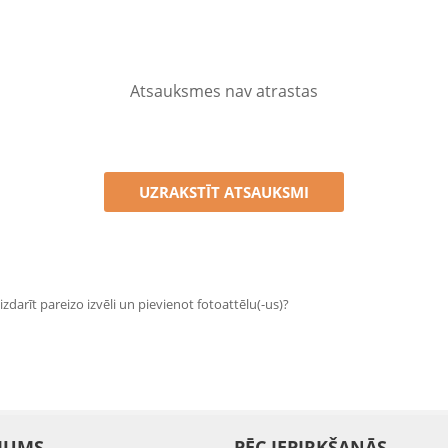
Atsauksmes nav atrastas
UZRAKSTĪT ATSAUKSMI
zdarīt pareizo izvēli un pievienot fotoattēlu(-us)?
JUMS
PĒC IEPIRKŠANĀS