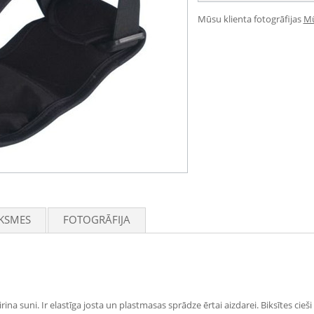
Mūsu klienta fotogrāfijas
Mū
KSMES
FOTOGRĀFIJA
ina suni. Ir elastīga josta un plastmasas sprādze ērtai aizdarei. Biksītes cieši