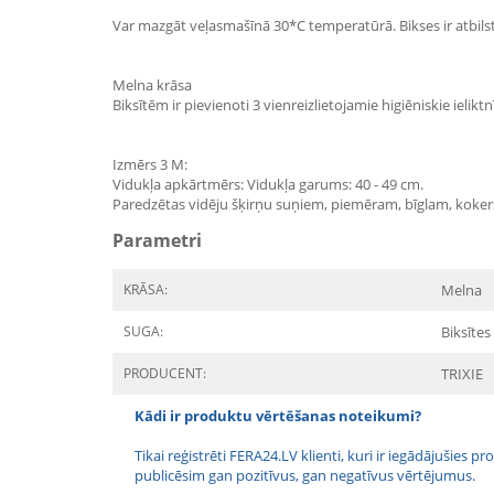
Var mazgāt veļasmašīnā 30*C temperatūrā. Bikses ir atbilsto
Melna krāsa
Biksītēm ir pievienoti 3 vienreizlietojamie higiēniskie ieliktnī
Izmērs 3 M:
Vidukļa apkārtmērs: Vidukļa garums: 40 - 49 cm.
Paredzētas vidēju šķirņu suņiem, piemēram, bīglam, koker
Parametri
KRĀSA:
Melna
SUGA:
Biksītes
PRODUCENT:
TRIXIE
Kādi ir produktu vērtēšanas noteikumi?
Tikai reģistrēti FERA24.LV klienti, kuri ir iegādājušies
publicēsim gan pozitīvus, gan negatīvus vērtējumus.