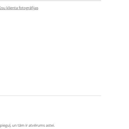
su klienta fotogrāfijas
 pieguļ, un tām ir atvērums astei.