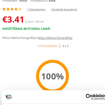
Producent:
Produkta ID:
6354
TRIXIE
1 Atsauksmes
Uzrakstīt atsauksmi
€
3.41
(1.36 € / 100 ml)
NOSŪTĪŠANA 48 STUNDU LAIKĀ.
Mūsu klienta fotogrāfijas
Mūsu klienta fotogrāfijas
1 ATSAUKSMES
4 z 5
100%
100% KLIENTU IESAKA ŠO PRODUKTU
UZRAKSTĪT ATSAUKSMI