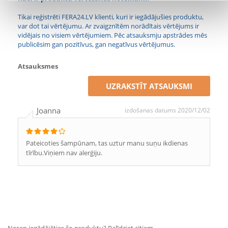
Tikai reģistrēti FERA24.LV klienti, kuri ir iegādājušies produktu,
var dot tai vērtējumu. Ar zvaigznītēm norādītais vērtējums ir
vidējais no visiem vērtējumiem. Pēc atsauksmju apstrādes mēs
publicēsim gan pozitīvus, gan negatīvus vērtējumus.
Atsauksmes
UZRAKSTĪT ATSAUKSMI
Joanna
izdošanas datums 2020/12/02
Pateicoties šampūnam, tas uztur manu suņu ikdienas
tīrību.Viņiem nav alerģiju.