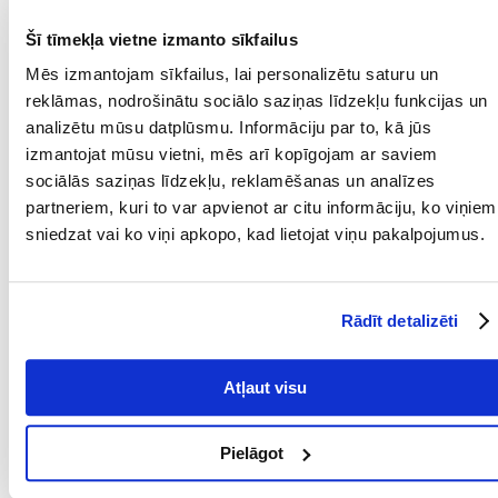
Recommend
Šī tīmekļa vietne izmanto sīkfailus
APRAKSTS
RAKSTUROJUMS
ATSAUKSMES
Mēs izmantojam sīkfailus, lai personalizētu saturu un
reklāmas, nodrošinātu sociālo saziņas līdzekļu funkcijas un
FOTOGRĀFIJA
analizētu mūsu datplūsmu. Informāciju par to, kā jūs
izmantojat mūsu vietni, mēs arī kopīgojam ar saviem
- Šampūns ar dabīgu kokosriekstu eļļu - Atvieglo ķemmēšanu - Ideāli
sociālās saziņas līdzekļu, reklamēšanas un analīzes
piemērots garspalvainām šķirnēm - 250 ml tilpums.
partneriem, kuri to var apvienot ar citu informāciju, ko viņiem
Parametri
sniedzat vai ko viņi apkopo, kad lietojat viņu pakalpojumus.
SUGA:
Šampūns
TILPUMS (ML):
250
Rādīt detalizēti
PRODUCENT:
TRIXIE
Atļaut visu
Mērķis
MĒRĶIS:
Garai spalvai
Pielāgot
Kādi ir produktu vērtēšanas noteikumi?