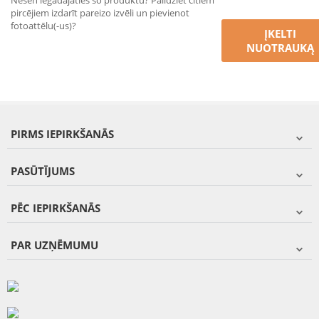
Nesen iegādājāties šo produktu? Palīdziet citiem
pircējiem izdarīt pareizo izvēli un pievienot
fotoattēlu(-us)?
ĮKELTI
NUOTRAUKĄ
PIRMS IEPIRKŠANĀS
PASŪTĪJUMS
PĒC IEPIRKŠANĀS
PAR UZŅĒMUMU