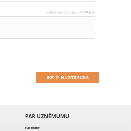
izdošanas datums 2018/03/29
ĮKELTI NUOTRAUKĄ
PAR UZŅĒMUMU
Par mums