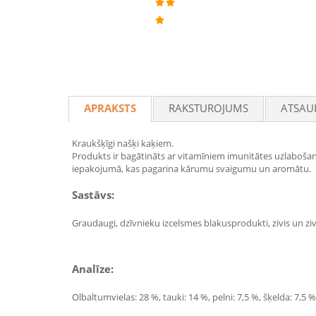
APRAKSTS
RAKSTUROJUMS
ATSAU
Kraukšķīgi našķi kaķiem.
Produkts ir bagātināts ar vitamīniem imunitātes uzlabošanai
iepakojumā, kas pagarina kārumu svaigumu un aromātu.
Sastāvs:
Graudaugi, dzīvnieku izcelsmes blakusprodukti, zivis un zivj
Analīze:
Olbaltumvielas: 28 %, tauki: 14 %, pelni: 7,5 %, šķelda: 7,5 %