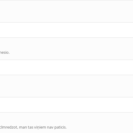
mesio.
īmredzot, man tas viņiem nav paticis.