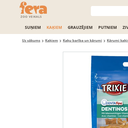
ZOO VEIKALS
SUŅIEM
KAĶIEM
GRAUZĒJIEM
PUTNIEM
ZI
Uz sākums
Kaķiem
Kaķu barība un kārumi
Kārumi kaķ