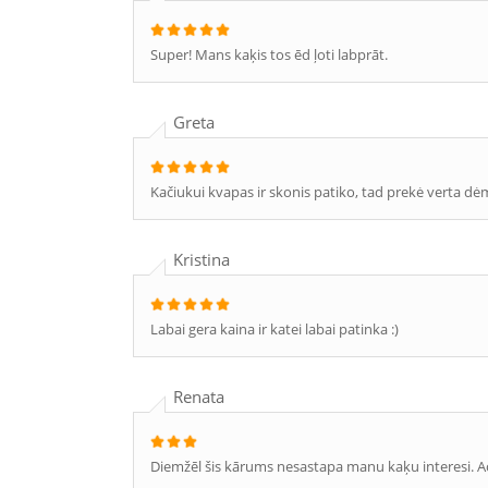
Super! Mans kaķis tos ēd ļoti labprāt.
Greta
Kačiukui kvapas ir skonis patiko, tad prekė verta dė
Kristina
Labai gera kaina ir katei labai patinka :)
Renata
Diemžēl šis kārums nesastapa manu kaķu interesi. Ac