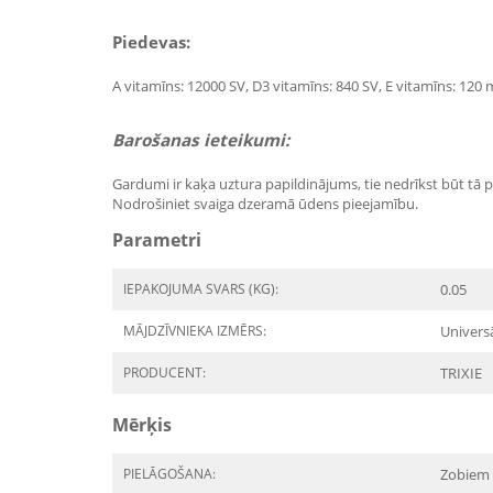
Piedevas:
A vitamīns: 12000 SV, D3 vitamīns: 840 SV, E vitamīns: 120 
Barošanas ieteikumi:
Gardumi ir kaķa uztura papildinājums, tie nedrīkst būt t
Nodrošiniet svaiga dzeramā ūdens pieejamību.
Parametri
IEPAKOJUMA SVARS (KG):
0.05
MĀJDZĪVNIEKA IZMĒRS:
Univers
PRODUCENT:
TRIXIE
Mērķis
PIELĀGOŠANA:
Zobiem