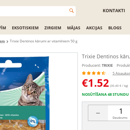
KONTAKTI
VĪM
EKSOTISKIEM
ZIRGIEM
MĀJAS
AKCIJAS
BLOGS
iem
Trixie Dentinos kārumi ar vitamīniem 50 g
Trixie Dentinos kār
Producent:
Produkt
TRIXIE
5 Atsauks
€
1.52
(30.40 € / kg)
NOSŪTĪŠANA 48 STUNDU 
−
Daudzums: