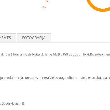
0%
0%
Rec
KSMES
FOTOGRĀFIJA
. Īpašā forma ir izstrādāta tā, lai palīdzētu tīrīt zobus un likvidēt zobakme
u produkti, eļļas un tauki, minerālvielas, augu olbaltumvielu ekstrakti, olas 
, šķiedrvielas: 1%