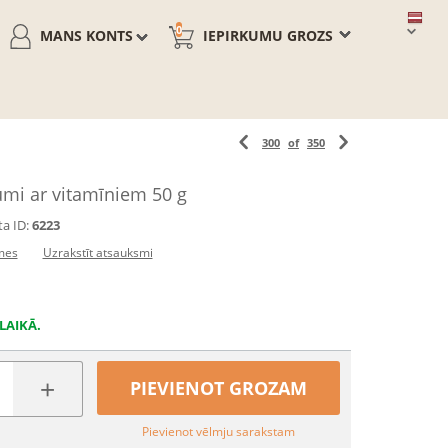
0
MANS KONTS
IEPIRKUMU GROZS
300
of
350
umi ar vitamīniem 50 g
a ID:
6223
mes
Uzrakstīt atsauksmi
LAIKĀ.
+
PIEVIENOT GROZAM
Pievienot vēlmju sarakstam