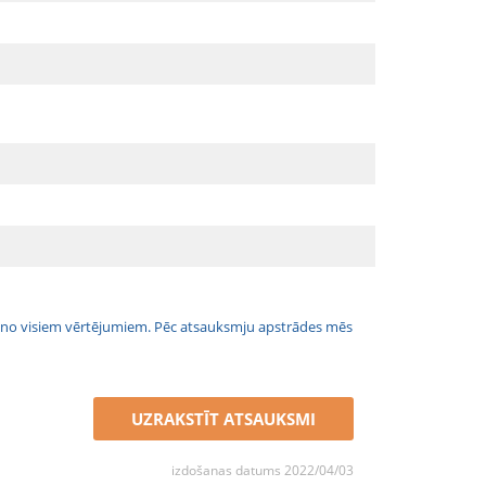
jais no visiem vērtējumiem. Pēc atsauksmju apstrādes mēs
UZRAKSTĪT ATSAUKSMI
izdošanas datums 2022/04/03