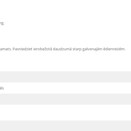
mg.
ā pamats. Pasniedziet ierobežotā daudzumā starp galvenajām ēdienreizēm.
āls