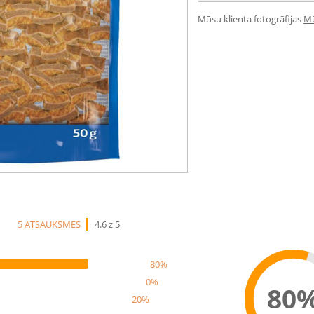
Mūsu klienta fotogrāfijas
Mū
5 ATSAUKSMES
4.6 z 5
80%
0%
80
20%