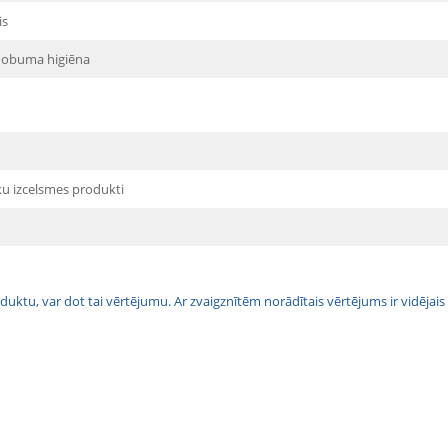
is
dobuma higiēna
ku izcelsmes produkti
 produktu, var dot tai vērtējumu. Ar zvaigznītēm norādītais vērtējums ir vidē