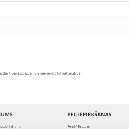
zdarīt pareizo izvēli un pievienot fotoattēlu(-us)?
JUMS
PĒC IEPIRKŠANĀS
apstiprinājums
Fera24 lietotne