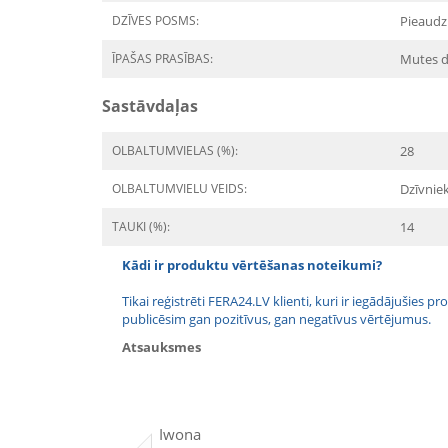
DZĪVES POSMS:
Pieaudz
ĪPAŠAS PRASĪBAS:
Mutes 
Sastāvdaļas
OLBALTUMVIELAS (%):
28
OLBALTUMVIELU VEIDS:
Dzīvnie
TAUKI (%):
14
Kādi ir produktu vērtēšanas noteikumi?
Tikai reģistrēti FERA24.LV klienti, kuri ir iegādājušies
publicēsim gan pozitīvus, gan negatīvus vērtējumus.
Atsauksmes
Iwona