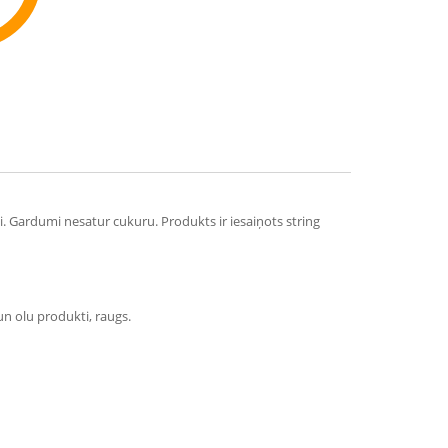
ommend
ni. Gardumi nesatur cukuru. Produkts ir iesaiņots string
un olu produkti, raugs.