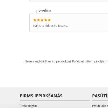
Ewelina
Kaķis to ēd, es to iesaku.
Nesen iegādājāties šo produktu? Palīdziet citiem pircējiem i
PIRMS IEPIRKŠANĀS
PASŪTĪ
Preču piegāde
Pasūtījuma 