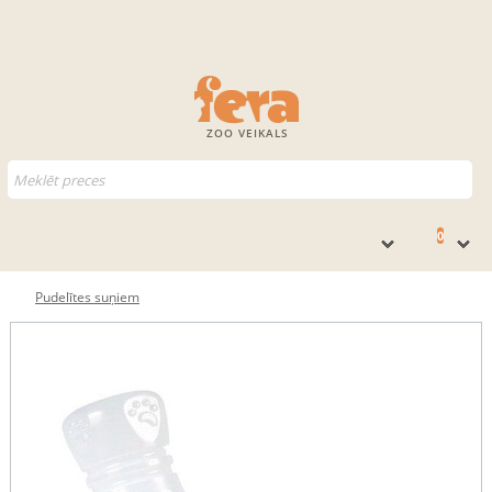
ZOO VEIKALS
0
Pudelītes suņiem