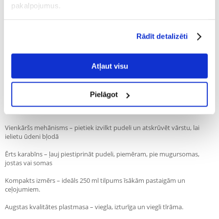
pakalpojumus.
Recommend
Apraksts
Rādīt detalizēti
Trixie – Ceļojuma pudele ar bļodu sunim – 250 ml
Plānojat pastaigu, braucienu ar automašīnu, treniņu svaigā gaisā vai
pārgājienu ar savu mīluli? Trixie – pudele ar bļodiņu 0,25 l tilpumā ir
Atļaut visu
praktisks un kompakts risinājums, kas nodrošinās jūsu sunim pieeju
svaigam ūdenim jebkurā situācijā – kur vien jūs atrastos.
Pielāgot
Produkta priekšrocības:
2-in-1 funkcionalitāte – ūdens trauks un salokāma bļoda vienā
Vienkāršs mehānisms – pietiek izvilkt pudeli un atskrūvēt vārstu, lai
ielietu ūdeni bļodā
Ērts karabīns – ļauj piestiprināt pudeli, piemēram, pie mugursomas,
jostas vai somas
Kompakts izmērs – ideāls 250 ml tilpums īsākām pastaigām un
ceļojumiem.
Augstas kvalitātes plastmasa – viegla, izturīga un viegli tīrāma.