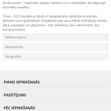
Droša sunim – materiāls nesatur toksīnus un ir izstrādāts, domājot par
dzīvnieku veselību.
Trixie – 0,25 l pudele ar bļodu ir nepieciešams aprīkojums katram
aktīvam suņu īpašniekam. Rūpējieties par sava mīluļa hidratāciju karstā
laikā, pastaigās un ceļojumos – bez izliešanas, bez netīrumiem, bez
kompromisiem.
Raksturojums
Atsauksmes
fotogrāfija
PIRMS IEPIRKŠANĀS
PASŪTĪJUMS
PĒC IEPIRKŠANĀS