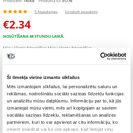
Producent:
Produkta ID:
31776
TRIXIE
5 Atsauksmes
Uzrakstīt atsauksmi
€
2.34
NOSŪTĪŠANA 48 STUNDU LAIKĀ.
Mūsu klienta fotogrāfijas
Mūsu klienta fotogrāfijas
5 ATSAUKSMES
5 z 5
Šī tīmekļa vietne izmanto sīkfailus
Mēs izmantojam sīkfailus, lai personalizētu saturu un
100%
reklāmas, nodrošinātu sociālo saziņas līdzekļu funkcijas
un analizētu mūsu datplūsmu. Informāciju par to, kā jūs
izmantojat mūsu vietni, mēs arī kopīgojam ar saviem
sociālās saziņas līdzekļu, reklamēšanas un analīzes
partneriem, kuri to var apvienot ar citu informāciju, ko
100% KLIENTU IESAKA ŠO PRODUKTU
viņiem sniedzat vai ko viņi apkopo, kad lietojat viņu
UZRAKSTĪT ATSAUKSMI