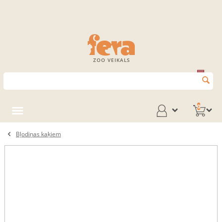
ZOO VEIKALS
0
Bļodiņas kaķiem