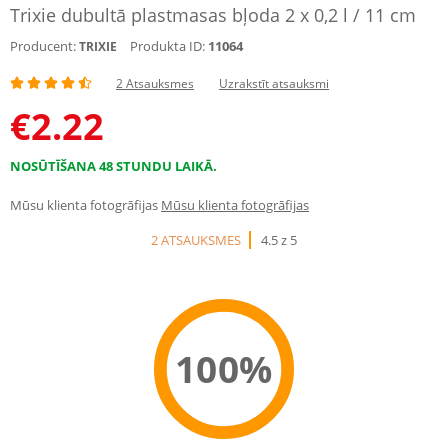
Trixie dubultā plastmasas bļoda 2 x 0,2 l / 11 cm
Producent:
Produkta ID:
11064
TRIXIE
2 Atsauksmes
Uzrakstīt atsauksmi
€
2.22
NOSŪTĪŠANA 48 STUNDU LAIKĀ.
Mūsu klienta fotogrāfijas
Mūsu klienta fotogrāfijas
2 ATSAUKSMES
4.5 z 5
100%