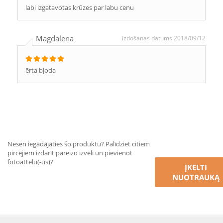
labi izgatavotas krūzes par labu cenu
Magdalena
izdošanas datums 2018/09/12
ērta bļoda
Nesen iegādājāties šo produktu? Palīdziet citiem
pircējiem izdarīt pareizo izvēli un pievienot
fotoattēlu(-us)?
ĮKELTI
NUOTRAUKĄ