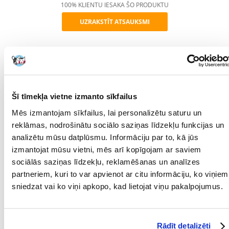
100% KLIENTU IESAKA ŠO PRODUKTU
UZRAKSTĪT ATSAUKSMI
Recommend
APRAKSTS
RAKSTUROJUMS
ATSAUKSMES
FOTOGRĀFIJA
Šī tīmekļa vietne izmanto sīkfailus
Mēs izmantojam sīkfailus, lai personalizētu saturu un
Praktiska dubultā bļoda no izturīgas plastmasas no Trixie, ideāli
reklāmas, nodrošinātu sociālo saziņas līdzekļu funkcijas un
piemērota sunim vai kaķim. Divas bļodas ar tilpumu 200 ml katra ļauj
analizētu mūsu datplūsmu. Informāciju par to, kā jūs
vienlaikus pasniegt barību un ūdeni vienā ērtajā komplektā. Ideāls
izmantojat mūsu vietni, mēs arī kopīgojam ar saviem
risinājums ikdienas lietošanai mājās vai ceļojumos.
sociālās saziņas līdzekļu, reklamēšanas un analīzes
Viegli tīrāma, viegla un stabila — nodrošina komfortu jūsu mīluļa
partneriem, kuri to var apvienot ar citu informāciju, ko viņiem
maltīšu laikā.
sniedzat vai ko viņi apkopo, kad lietojat viņu pakalpojumus.
Tilpums: 2 x 200 ml
Materiāls: plastmasa
Parametri
Rādīt detalizēti