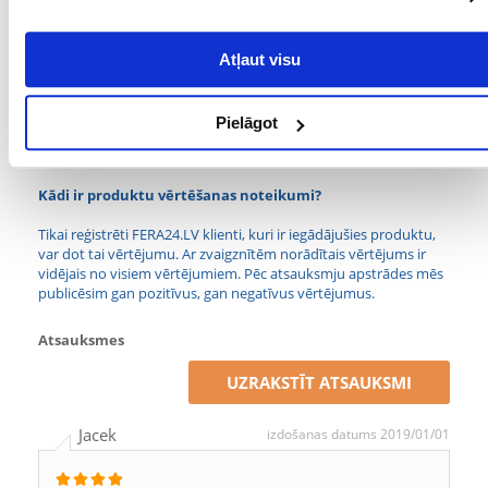
KRĀSA:
DAŽĀDAS KRĀSAS
Atļaut visu
MATERIĀLS:
Plastmasa
TILPUMS (ML):
200
Pielāgot
PRODUCENT:
TRIXIE
Kādi ir produktu vērtēšanas noteikumi?
Tikai reģistrēti FERA24.LV klienti, kuri ir iegādājušies produktu,
var dot tai vērtējumu. Ar zvaigznītēm norādītais vērtējums ir
vidējais no visiem vērtējumiem. Pēc atsauksmju apstrādes mēs
publicēsim gan pozitīvus, gan negatīvus vērtējumus.
Atsauksmes
UZRAKSTĪT ATSAUKSMI
Jacek
izdošanas datums 2019/01/01