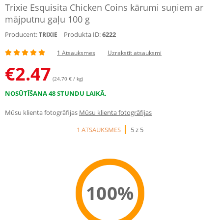
Trixie Esquisita Chicken Coins kārumi suņiem ar
mājputnu gaļu 100 g
Producent:
Produkta ID:
6222
TRIXIE
1 Atsauksmes
Uzrakstīt atsauksmi
€
2.47
(24.70 € / kg)
NOSŪTĪŠANA 48 STUNDU LAIKĀ.
Mūsu klienta fotogrāfijas
Mūsu klienta fotogrāfijas
1 ATSAUKSMES
5 z 5
100%