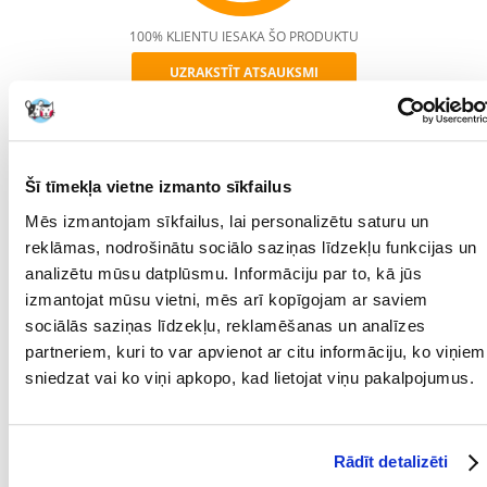
100% KLIENTU IESAKA ŠO PRODUKTU
UZRAKSTĪT ATSAUKSMI
Recommend
APRAKSTS
RAKSTUROJUMS
ATSAUKSMES
Šī tīmekļa vietne izmanto sīkfailus
FOTOGRĀFIJA
Mēs izmantojam sīkfailus, lai personalizētu saturu un
Trixie putnu gaļas diski ir viegls papildinājums jūsu mājdzīvnieka
reklāmas, nodrošinātu sociālo saziņas līdzekļu funkcijas un
ikdienas diētai. Izgatavots no žāvētas mājputnu gaļas, kas bagāta ar
analizētu mūsu datplūsmu. Informāciju par to, kā jūs
olbaltumvielām. Uzkodas stiprina jūsu suņa imūnsistēmu un kondīciju.
Optimāls gardums ar zemu tauku saturu ikvienam sunim. Produkta
izmantojat mūsu vietni, mēs arī kopīgojam ar saviem
priekšrocības: izgatavots no žāvētas mājputnu gaļas, bagāts ar
sociālās saziņas līdzekļu, reklamēšanas un analīzes
olbaltumvielām, stiprina imūnsistēmu, uzlabo kondīciju, maz tauku.
partneriem, kuri to var apvienot ar citu informāciju, ko viņiem
Zipa aizdares maisiņš ilgnoturīgam svaigumam. Iepakojums: 100g.
sniedzat vai ko viņi apkopo, kad lietojat viņu pakalpojumus.
Parametri
IEPAKOJUMA SVARS
0.1
(KG):
Rādīt detalizēti