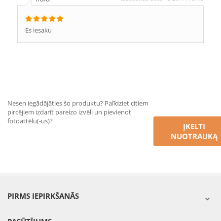
Es iesaku
Nesen iegādājāties šo produktu? Palīdziet citiem
pircējiem izdarīt pareizo izvēli un pievienot
fotoattēlu(-us)?
ĮKELTI
NUOTRAUKĄ
PIRMS IEPIRKŠANĀS