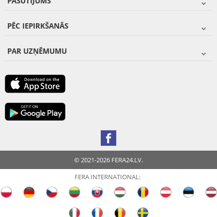
PASŪTĪJUMS
PĒC IEPIRKŠANĀS
PAR UZŅĒMUMU
© 2021-2026 FERA24.LV.
FERA INTERNATIONAL: