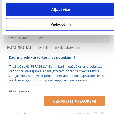
MĀJDZĪVNIEKA
Universāls
IZMĒRS:
Atļaut visu
PRODUCENT:
TRIXIE
Pielāgot
Mērķis
DZĪVES POSMS:
Visi
ĪPAŠAS PRASĪBAS:
Palielināta fiziskā aktivitāte
Kādi ir produktu vērtēšanas noteikumi?
Tikai reģistrēti FERA24.LV klienti, kuri ir iegādājušies produktu,
var dot tai vērtējumu. Ar zvaigznītēm norādītais vērtējums ir
vidējais no visiem vērtējumiem. Pēc atsauksmju apstrādes mēs
publicēsim gan pozitīvus, gan negatīvus vērtējumus.
Atsauksmes
UZRAKSTĪT ATSAUKSMI
lidia
izdošanas datums 2017/10/16