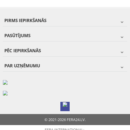
PIRMS IEPIRKŠANĀS
PASŪTĪJUMS
PĒC IEPIRKŠANĀS
PAR UZŅĒMUMU
© 2021-2026 FERA24.LV.
FERA INTERNATIONAL: