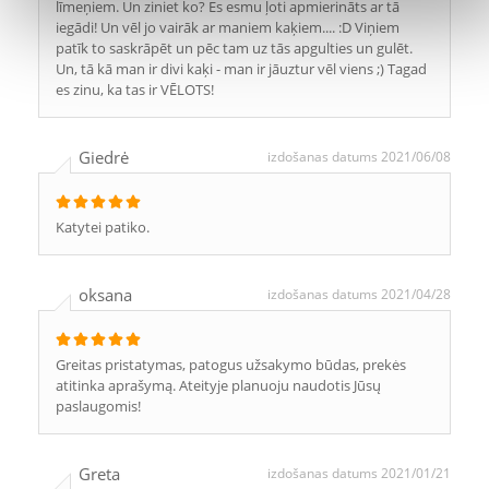
līmeņiem. Un ziniet ko? Es esmu ļoti apmierināts ar tā
iegādi! Un vēl jo vairāk ar maniem kaķiem.... :D Viņiem
patīk to saskrāpēt un pēc tam uz tās apgulties un gulēt.
Un, tā kā man ir divi kaķi - man ir jāuztur vēl viens ;) Tagad
es zinu, ka tas ir VĒLOTS!
Giedrė
izdošanas datums 2021/06/08
Katytei patiko.
oksana
izdošanas datums 2021/04/28
Greitas pristatymas, patogus užsakymo būdas, prekės
atitinka aprašymą. Ateityje planuoju naudotis Jūsų
paslaugomis!
Greta
izdošanas datums 2021/01/21