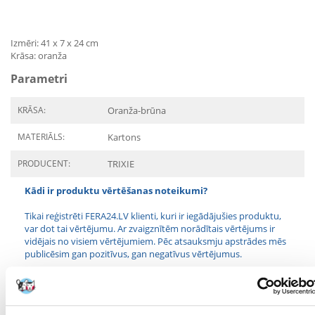
Izmēri: 41 x 7 x 24 cm
Krāsa: oranža
Parametri
KRĀSA:
Oranža-brūna
MATERIĀLS:
Kartons
PRODUCENT:
TRIXIE
Kādi ir produktu vērtēšanas noteikumi?
Tikai reģistrēti FERA24.LV klienti, kuri ir iegādājušies produktu,
var dot tai vērtējumu. Ar zvaigznītēm norādītais vērtējums ir
vidējais no visiem vērtējumiem. Pēc atsauksmju apstrādes mēs
publicēsim gan pozitīvus, gan negatīvus vērtējumus.
Atsauksmes
UZRAKSTĪT ATSAUKSMI