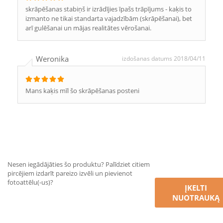
skrāpēšanas stabiņš ir izrādījies īpašs trāpījums - kaķis to
izmanto ne tikai standarta vajadzībām (skrāpēšanai), bet
arī gulēšanai un mājas realitātes vērošanai.
Weronika
izdošanas datums 2018/04/11
Mans kaķis mīl šo skrāpēšanas posteni
Nesen iegādājāties šo produktu? Palīdziet citiem
pircējiem izdarīt pareizo izvēli un pievienot
fotoattēlu(-us)?
ĮKELTI
NUOTRAUKĄ