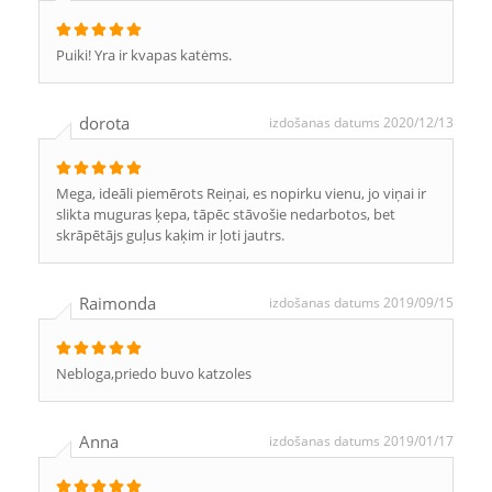
Puiki! Yra ir kvapas katėms.
dorota
izdošanas datums 2020/12/13
Mega, ideāli piemērots Reiņai, es nopirku vienu, jo viņai ir
slikta muguras ķepa, tāpēc stāvošie nedarbotos, bet
skrāpētājs guļus kaķim ir ļoti jautrs.
Raimonda
izdošanas datums 2019/09/15
Nebloga,priedo buvo katzoles
Anna
izdošanas datums 2019/01/17