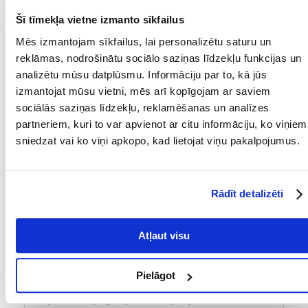
Šī tīmekļa vietne izmanto sīkfailus
Weronika
izdošanas datums 2022/08/18
Mēs izmantojam sīkfailus, lai personalizētu saturu un
reklāmas, nodrošinātu sociālo saziņas līdzekļu funkcijas un
Kaķim patiešām patīk skrāpēties uz šī skrāpēšanas
analizētu mūsu datplūsmu. Informāciju par to, kā jūs
posteņa.
izmantojat mūsu vietni, mēs arī kopīgojam ar saviem
sociālās saziņas līdzekļu, reklamēšanas un analīzes
partneriem, kuri to var apvienot ar citu informāciju, ko viņiem
Aleksandra
izdošanas datums 2022/07/26
sniedzat vai ko viņi apkopo, kad lietojat viņu pakalpojumus.
Kaķis ļoti labprāt skrāpē un pēc rotaļām atpūšas uz
skrāpējuma. Viņš uz tās guļ kā uz atpūtas krēsla.
Rādīt detalizēti
Aneta
izdošanas datums 2021/09/22
Atļaut visu
Es biju skeptiski noskaņots par šī skrāpētāja iegādi - tikai
Pielāgot
parasta kartona kaste. Tomēr es to "izmēģināju", līdz
kurjers mums piegādāja lielu skrāpētāju ar vairākiem