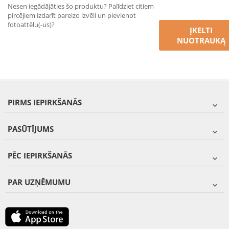
Nesen iegādājāties šo produktu? Palīdziet citiem
pircējiem izdarīt pareizo izvēli un pievienot
fotoattēlu(-us)?
ĮKELTI
NUOTRAUKĄ
PIRMS IEPIRKŠANĀS
PASŪTĪJUMS
PĒC IEPIRKŠANĀS
PAR UZŅĒMUMU