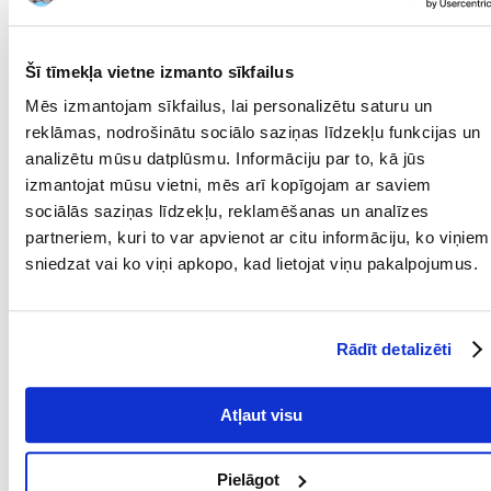
IEPAKOJUMA SVARS
0.1
(KG):
MĀJDZĪVNIEKA
Universāls
Šī tīmekļa vietne izmanto sīkfailus
IZMĒRS:
Mēs izmantojam sīkfailus, lai personalizētu saturu un
SUGA:
reklāmas, nodrošinātu sociālo saziņas līdzekļu funkcijas un
analizētu mūsu datplūsmu. Informāciju par to, kā jūs
PRODUCENT:
TRIXIE
izmantojat mūsu vietni, mēs arī kopīgojam ar saviem
sociālās saziņas līdzekļu, reklamēšanas un analīzes
Mērķis
partneriem, kuri to var apvienot ar citu informāciju, ko viņiem
sniedzat vai ko viņi apkopo, kad lietojat viņu pakalpojumus.
DZĪVES POSMS:
Pieaudzis
KURAM
MĀJDZĪVNIEKAM:
Rādīt detalizēti
ĪPAŠAS PRASĪBAS:
Mutes dobuma higiēna
Atļaut visu
Sastāvdaļas
OLBALTUMVIELU
Liellopu gaļa
Pielāgot
VEIDS: