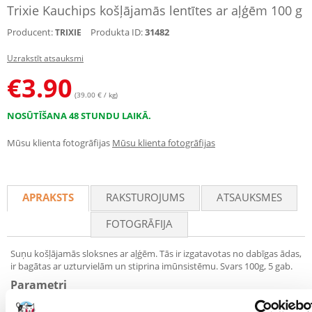
Trixie Kauchips košļājamās lentītes ar aļģēm 100 g
Producent:
Produkta ID:
31482
TRIXIE
Uzrakstīt atsauksmi
€
3.90
(39.00 € / kg)
NOSŪTĪŠANA 48 STUNDU LAIKĀ.
Mūsu klienta fotogrāfijas
Mūsu klienta fotogrāfijas
APRAKSTS
RAKSTUROJUMS
ATSAUKSMES
FOTOGRĀFIJA
Suņu košļājamās sloksnes ar aļģēm. Tās ir izgatavotas no dabīgas ādas,
ir bagātas ar uzturvielām un stiprina imūnsistēmu. Svars 100g, 5 gab.
Parametri