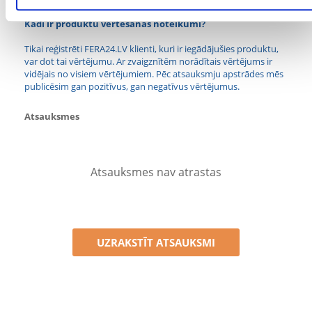
Kādi ir produktu vērtēšanas noteikumi?
Tikai reģistrēti FERA24.LV klienti, kuri ir iegādājušies produktu,
var dot tai vērtējumu. Ar zvaigznītēm norādītais vērtējums ir
vidējais no visiem vērtējumiem. Pēc atsauksmju apstrādes mēs
publicēsim gan pozitīvus, gan negatīvus vērtējumus.
Atsauksmes
Atsauksmes nav atrastas
UZRAKSTĪT ATSAUKSMI