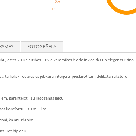
0%
0%
Rec
KSMES
FOTOGRĀFIJA
bu, estētiku un ērtības. Trixie keramikas bļoda ir klasisks un elegants risi
 tā lieliski iederēsies jebkurā interjerā, piešķirot tam delikātu raksturu.
em, garantējot ilgu lietošanas laiku.
inot komfortu jūsu mīlulim.
ībai, kā arī ūdenim.
uzturēt higiēnu.