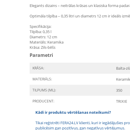
Elegants dizains – neitrālas krāsas un klasiska forma pad
Optimāla tilpība – 0,35 litri un diametrs 12 cm ir ideāls i
Specifikācija:
Tilpība: 0,35 l
Diametrs: 12 cm
Materiāls: Keramika
Krāsa: Zils-bēšs
Parametri
KRĀSA:
Balta-zil
MATERIĀLS:
Kerami
TILPUMS (ML):
350
PRODUCENT:
TRIXIE
Kādi ir produktu vērtēšanas noteikumi?
Tikai reģistrēti FERA24.LV klienti, kuri ir iegādājušies
publicēsim gan pozitīvus, gan negatīvus vērtējumus.