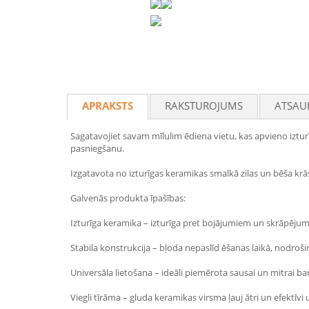
APRAKSTS
RAKSTUROJUMS
ATSAU
Sagatavojiet savam mīlulim ēdiena vietu, kas apvieno izturī
pasniegšanu.
Izgatavota no izturīgas keramikas smalkā zilas un bēša krāsā,
Galvenās produkta īpašības:
Izturīga keramika – izturīga pret bojājumiem un skrāpējumi
Stabila konstrukcija – bļoda nepaslīd ēšanas laikā, nodroš
Universāla lietošana – ideāli piemērota sausai un mitrai bar
Viegli tīrāma – gluda keramikas virsma ļauj ātri un efektīvi 