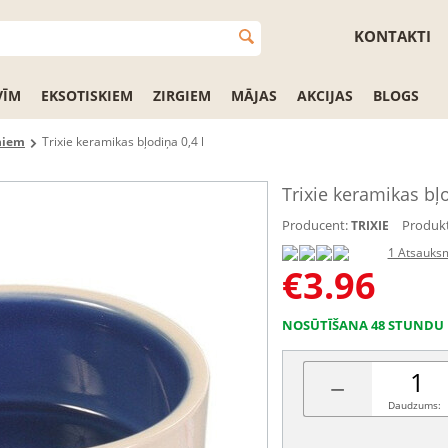
KONTAKTI
VĪM
EKSOTISKIEM
ZIRGIEM
MĀJAS
AKCIJAS
BLOGS
ņiem
Trixie keramikas bļodiņa 0,4 l
Trixie keramikas bļo
Producent:
Produkt
TRIXIE
1 Atsauks
€
3.96
NOSŪTĪŠANA 48 STUNDU 
−
Daudzums: