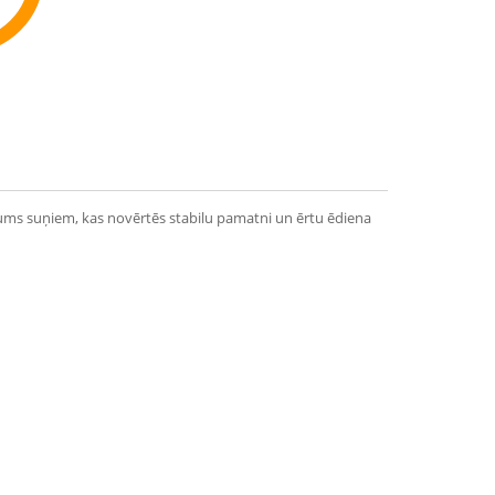
ommend
nājums suņiem, kas novērtēs stabilu pamatni un ērtu ēdiena