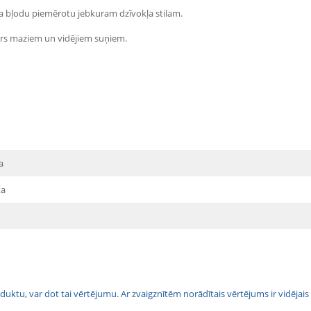
ara bļodu piemērotu jebkuram dzīvokļa stilam.
zmērs maziem un vidējiem suņiem.
a
ka
 produktu, var dot tai vērtējumu. Ar zvaigznītēm norādītais vērtējums ir vidē