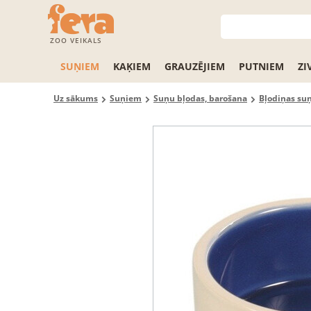
ZOO VEIKALS
SUŅIEM
KAĶIEM
GRAUZĒJIEM
PUTNIEM
ZI
Uz sākums
Suņiem
Suņu bļodas, barošana
Bļodiņas su