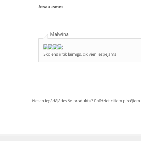
Atsauksmes
Malwina
Skolēns ir tik laimīgs, cik vien iespējams
Nesen iegādājāties šo produktu? Palīdziet citiem pircējiem i