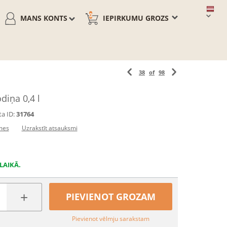
0
MANS KONTS
IEPIRKUMU GROZS
38
of
98
diņa 0,4 l
a ID:
31764
mes
Uzrakstīt atsauksmi
LAIKĀ.
+
PIEVIENOT GROZAM
Pievienot vēlmju sarakstam