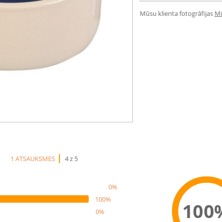
Mūsu klienta fotogrāfijas
Mū
1 ATSAUKSMES
4 z 5
0%
100%
100
0%