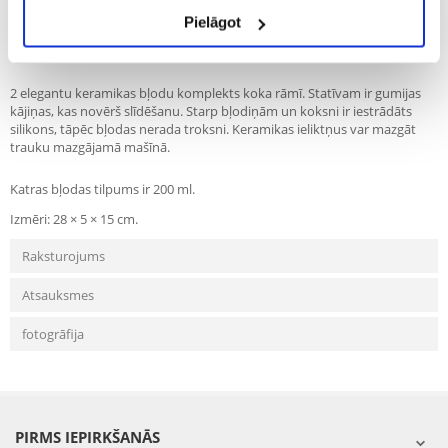
Recommend
Pielāgot
Apraksts
2 elegantu keramikas bļodu komplekts koka rāmī. Statīvam ir gumijas
kājiņas, kas novērš slīdēšanu. Starp bļodiņām un koksni ir iestrādāts
silikons, tāpēc bļodas nerada troksni. Keramikas ieliktņus var mazgāt
trauku mazgājamā mašīnā.
Katras bļodas tilpums ir 200 ml.
Izmēri: 28 × 5 × 15 cm.
Raksturojums
Atsauksmes
fotogrāfija
PIRMS IEPIRKŠANĀS