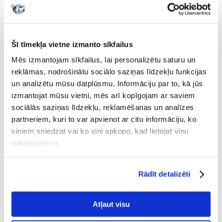
9 Atsauksmes
Uzrakstīt atsauksmi
€
17.98
Šī tīmekļa vietne izmanto sīkfailus
NOSŪTĪŠANA 48 STUNDU LAIKĀ.
Mēs izmantojam sīkfailus, lai personalizētu saturu un
Mūsu klienta fotogrāfijas
Mūsu klienta fotogrāfijas
reklāmas, nodrošinātu sociālo saziņas līdzekļu funkcijas
un analizētu mūsu datplūsmu. Informāciju par to, kā jūs
9 ATSAUKSMES
5 z 5
izmantojat mūsu vietni, mēs arī kopīgojam ar saviem
sociālās saziņas līdzekļu, reklamēšanas un analīzes
partneriem, kuri to var apvienot ar citu informāciju, ko
viņiem sniedzat vai ko viņi apkopo, kad lietojat viņu
100%
pakalpojumus.
Rādīt detalizēti
100% KLIENTU IESAKA ŠO PRODUKTU
Atļaut visu
UZRAKSTĪT ATSAUKSMI