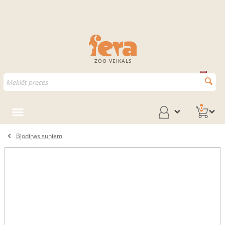
ZOO VEIKALS
0
Bļodiņas suņiem