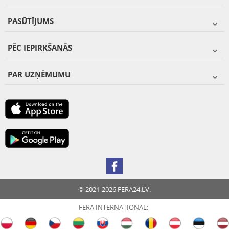
PASŪTĪJUMS
PĒC IEPIRKŠANĀS
PAR UZŅĒMUMU
© 2021-2026 FERA24.LV.
FERA INTERNATIONAL: