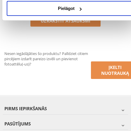
Pielāgot
UZRAKSTĪT ATSAUKSMI
Nesen iegādājāties šo produktu? Palīdziet citiem
pircējiem izdarīt pareizo izvēli un pievienot
fotoattēlu(-us)?
ĮKELTI
NUOTRAUKĄ
PIRMS IEPIRKŠANĀS
PASŪTĪJUMS