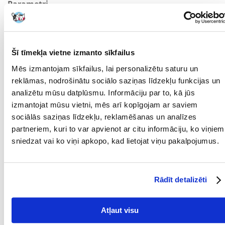
Parametri
KRĀSA:
Balta-zila
MATERIĀLS:
Keramika
Šī tīmekļa vietne izmanto sīkfailus
TILPUMS (ML):
250
Mēs izmantojam sīkfailus, lai personalizētu saturu un
reklāmas, nodrošinātu sociālo saziņas līdzekļu funkcijas un
PRODUCENT:
TRIXIE
analizētu mūsu datplūsmu. Informāciju par to, kā jūs
Kādi ir produktu vērtēšanas noteikumi?
izmantojat mūsu vietni, mēs arī kopīgojam ar saviem
sociālās saziņas līdzekļu, reklamēšanas un analīzes
Tikai reģistrēti FERA24.LV klienti, kuri ir iegādājušies produktu,
partneriem, kuri to var apvienot ar citu informāciju, ko viņiem
var dot tai vērtējumu. Ar zvaigznītēm norādītais vērtējums ir
vidējais no visiem vērtējumiem. Pēc atsauksmju apstrādes mēs
sniedzat vai ko viņi apkopo, kad lietojat viņu pakalpojumus.
publicēsim gan pozitīvus, gan negatīvus vērtējumus.
Atsauksmes
Rādīt detalizēti
Atsauksmes nav atrastas
Atļaut visu