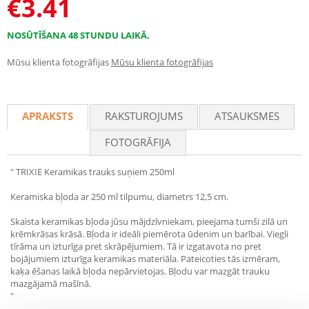
€
3.41
NOSŪTĪŠANA 48 STUNDU LAIKĀ.
Mūsu klienta fotogrāfijas
Mūsu klienta fotogrāfijas
APRAKSTS
RAKSTUROJUMS
ATSAUKSMES
FOTOGRĀFIJA
" TRIXIE Keramikas trauks suņiem 250ml
Keramiska bļoda ar 250 ml tilpumu, diametrs 12,5 cm.
Skaista keramikas bļoda jūsu mājdzīvniekam, pieejama tumši zilā un
krēmkrāsas krāsā. Bļoda ir ideāli piemērota ūdenim un barībai. Viegli
tīrāma un izturīga pret skrāpējumiem. Tā ir izgatavota no pret
bojājumiem izturīga keramikas materiāla. Pateicoties tās izmēram,
kaķa ēšanas laikā bļoda nepārvietojas. Bļodu var mazgāt trauku
mazgājamā mašīnā.
"