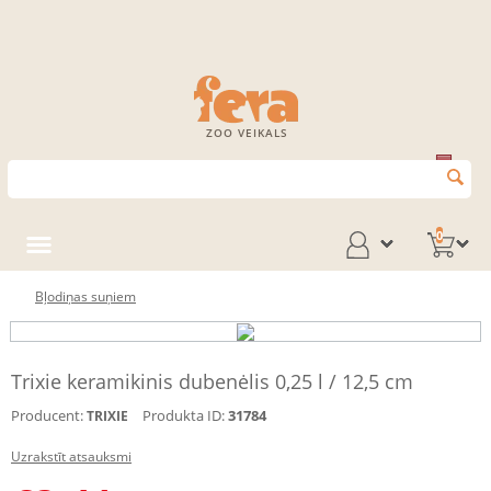
ZOO VEIKALS
0
Bļodiņas suņiem
Trixie keramikinis dubenėlis 0,25 l / 12,5 cm
Producent:
Produkta ID:
31784
TRIXIE
Uzrakstīt atsauksmi