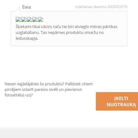
Ewa
izdošanas datums 2020/03/10
Šķietami tikai vāciņi, taču tie ļoti atvieglo mitras pārtikas
uzglabāšanu. Tas nepārnes produktu smaržu no
ledusskapja.
Nesen iegādājāties šo produktu? Palīdziet citiem
pircējiem izdarīt pareizo izvēli un pievienot
fotoattēlu(-us)?
ĮKELTI
NUOTRAUKĄ