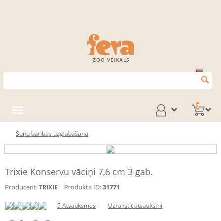
ZOO VEIKALS
0
Suņu barības uzglabāšana
Trixie Konservu vāciņi 7,6 cm 3 gab.
Producent:
Produkta ID:
31771
TRIXIE
5 Atsauksmes
Uzrakstīt atsauksmi