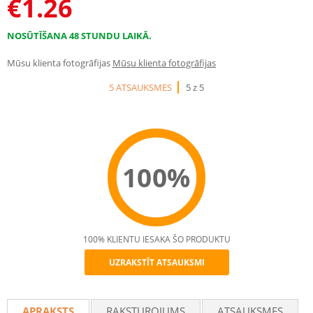
€
1.26
NOSŪTĪŠANA 48 STUNDU LAIKĀ.
Mūsu klienta fotogrāfijas
Mūsu klienta fotogrāfijas
5 ATSAUKSMES
5 z 5
100%
100% KLIENTU IESAKA ŠO PRODUKTU
UZRAKSTĪT ATSAUKSMI
Recommend
APRAKSTS
RAKSTUROJUMS
ATSAUKSMES