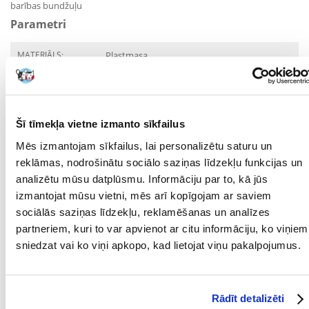
barības bundžuļu
Parametri
MATERIĀLS:
Plastmasa
PRODUCENT:
TRIXIE
Kādi ir produktu vērtēšanas noteikumi?
Šī tīmekļa vietne izmanto sīkfailus
Tikai reģistrēti FERA24.LV klienti, kuri ir iegādājušies produktu,
var dot tai vērtējumu. Ar zvaigznītēm norādītais vērtējums ir
Mēs izmantojam sīkfailus, lai personalizētu saturu un
vidējais no visiem vērtējumiem. Pēc atsauksmju apstrādes mēs
reklāmas, nodrošinātu sociālo saziņas līdzekļu funkcijas un
publicēsim gan pozitīvus, gan negatīvus vērtējumus.
analizētu mūsu datplūsmu. Informāciju par to, kā jūs
izmantojat mūsu vietni, mēs arī kopīgojam ar saviem
Atsauksmes
sociālās saziņas līdzekļu, reklamēšanas un analīzes
UZRAKSTĪT ATSAUKSMI
partneriem, kuri to var apvienot ar citu informāciju, ko viņiem
sniedzat vai ko viņi apkopo, kad lietojat viņu pakalpojumus.
Nijolita
izdošanas datums 2021/05/14
Rādīt detalizēti
Viskas puikiai.