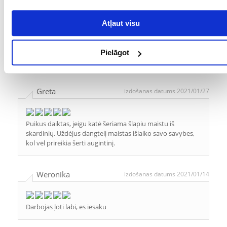
Atļaut visu
Magda
izdošanas datums 2021/02/26
Pielāgot
Aizvākojumi labi pilda savu uzdevumu un ir hermētiski.
Greta
izdošanas datums 2021/01/27
Puikus daiktas, jeigu katė šeriama šlapiu maistu iš
skardinių. Uždėjus dangtelį maistas išlaiko savo savybes,
kol vėl prireikia šerti augintinį.
Weronika
izdošanas datums 2021/01/14
Darbojas ļoti labi, es iesaku