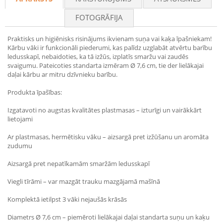
FOTOGRĀFIJA
Praktisks un higiēnisks risinājums ikvienam suņa vai kaķa īpašniekam!
Kārbu vāki ir funkcionāli piederumi, kas palīdz uzglabāt atvērtu barību
ledusskapī, nebaidoties, ka tā izžūs, izplatīs smaržu vai zaudēs
svaigumu. Pateicoties standarta izmēram Ø 7,6 cm, tie der lielākajai
daļai kārbu ar mitru dzīvnieku barību.
Produkta īpašības:
Izgatavoti no augstas kvalitātes plastmasas – izturīgi un vairākkārt
lietojami
Ar plastmasas, hermētisku vāku – aizsargā pret izžūšanu un aromāta
zudumu
Aizsargā pret nepatīkamām smaržām ledusskapī
Viegli tīrāmi – var mazgāt trauku mazgājamā mašīnā
Komplektā ietilpst 3 vāki nejaušās krāsās
Diametrs Ø 7,6 cm – piemēroti lielākajai daļai standarta suņu un kaķu