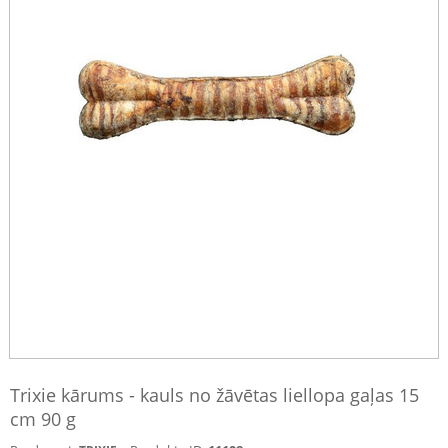
Trixie kārums - kauls no žāvētas liellopa gaļas 15
cm 90 g