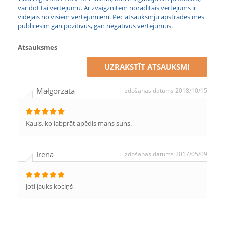
var dot tai vērtējumu. Ar zvaigznītēm norādītais vērtējums ir
vidējais no visiem vērtējumiem. Pēc atsauksmju apstrādes mēs
publicēsim gan pozitīvus, gan negatīvus vērtējumus.
Atsauksmes
UZRAKSTĪT ATSAUKSMI
Małgorzata
izdošanas datums 2018/10/15
Kauls, ko labprāt apēdis mans suns.
Irena
izdošanas datums 2017/05/09
ļoti jauks kociņš