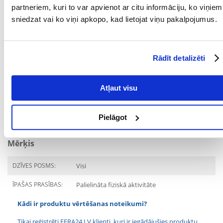
Lietošana: Produkts jālieto starp ēdienreizēm un jānodrošina sunim
partneriem, kuri to var apvienot ar citu informāciju, ko viņiem
svaiga ūdens pieejamība.
sniedzat vai ko viņi apkopo, kad lietojat viņu pakalpojumus.
Uzglabāt gardumu sausā un vēsā vietā. Dodiet sunim tikai uzraudzībā.
"
Parametri
Rādīt detalizēti
IEPAKOJUMA SVARS
0.09
(KG):
Atļaut visu
MĀJDZĪVNIEKA
Universāls
IZMĒRS:
Pielāgot
PRODUCENT:
TRIXIE
Mērķis
DZĪVES POSMS:
Visi
ĪPAŠAS PRASĪBAS:
Palielināta fiziskā aktivitāte
Kādi ir produktu vērtēšanas noteikumi?
Tikai reģistrēti FERA24.LV klienti, kuri ir iegādājušies produktu,