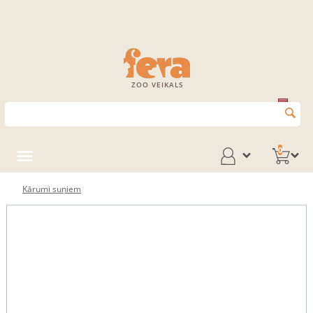
ZOO VEIKALS
0
Kārumi suņiem