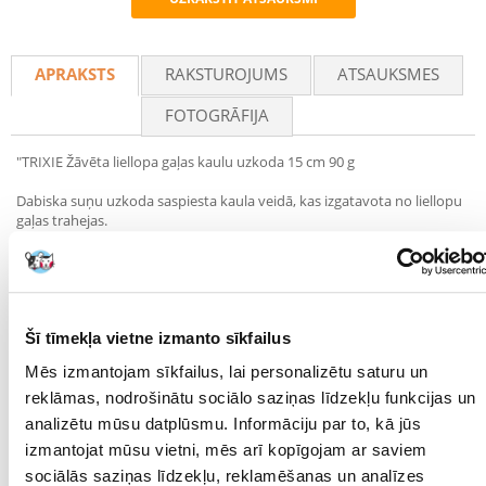
Recommend
APRAKSTS
RAKSTUROJUMS
ATSAUKSMES
FOTOGRĀFIJA
"TRIXIE Žāvēta liellopa gaļas kaulu uzkoda 15 cm 90 g
Dabiska suņu uzkoda saspiesta kaula veidā, kas izgatavota no liellopu
gaļas trahejas.
Lieluma dēļ kārums ir piemērots lieliem suņiem. Pateicoties unikālai
garšīgas gaļas un cieta kaula kombinācijai, kauli apmierina suņa
dabisko košļāšanas instinktu un vingrina žokļa muskuļus. Trixie
košļājamie grauzdiņi samazina aplikumu un novērš zobakmens
veidošanos, sniedzot ilgstošu košļāšanas prieku.
Šī tīmekļa vietne izmanto sīkfailus
Mēs izmantojam sīkfailus, lai personalizētu saturu un
Nesatur mākslīgās krāsvielas vai garšas pastiprinātājus.
reklāmas, nodrošinātu sociālo saziņas līdzekļu funkcijas un
Sastāvs:
analizētu mūsu datplūsmu. Informāciju par to, kā jūs
Sastāvs: liellopu gaļas traheja 100%
izmantojat mūsu vietni, mēs arī kopīgojam ar saviem
Dozējums:
sociālās saziņas līdzekļu, reklamēšanas un analīzes