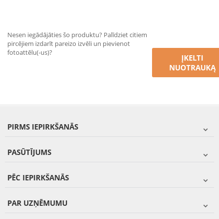
Nesen iegādājāties šo produktu? Palīdziet citiem
pircējiem izdarīt pareizo izvēli un pievienot
fotoattēlu(-us)?
ĮKELTI
NUOTRAUKĄ
PIRMS IEPIRKŠANĀS
PASŪTĪJUMS
PĒC IEPIRKŠANĀS
PAR UZŅĒMUMU