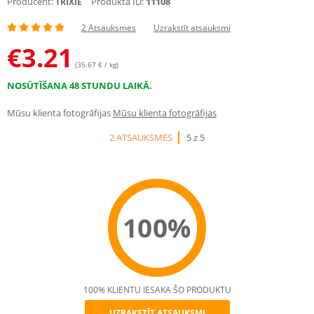
Producent:
Produkta ID:
11108
TRIXIE
2 Atsauksmes
Uzrakstīt atsauksmi
€
3.21
(35.67 € / kg)
NOSŪTĪŠANA 48 STUNDU LAIKĀ.
Mūsu klienta fotogrāfijas
Mūsu klienta fotogrāfijas
2 ATSAUKSMES
5 z 5
100%
100% KLIENTU IESAKA ŠO PRODUKTU
UZRAKSTĪT ATSAUKSMI