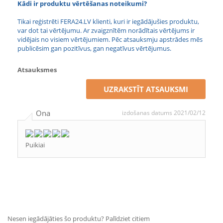
Kādi ir produktu vērtēšanas noteikumi?
Tikai reģistrēti FERA24.LV klienti, kuri ir iegādājušies produktu,
var dot tai vērtējumu. Ar zvaigznītēm norādītais vērtējums ir
vidējais no visiem vērtējumiem. Pēc atsauksmju apstrādes mēs
publicēsim gan pozitīvus, gan negatīvus vērtējumus.
Atsauksmes
UZRAKSTĪT ATSAUKSMI
Ona
izdošanas datums 2021/02/12
Puikiai
Nesen iegādājāties šo produktu? Palīdziet citiem