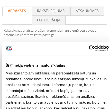
Recommend
APRAKSTS
RAKSTUROJUMS
ATSAUKSMES
FOTOGRĀFIJA
Kaķa siksnas ar atstarojošiem elementiem un piemērotu pavadu –
drošība un komforts katrā pastaigā
Rūpējieties par sava kaķa drošību kopīgās pastaigās, izmantojot
praktiskas un ērtas siksnas ar atstarojošiem elementiem, kas aprīkotas
ar piemērotu 1,2 m garu pavadu. Komplekts ir izgatavots no izturīgas,
regulējamas lentes, kas ļauj to viegli un precīzi pielāgot kaķa izmēram –
kakla un krūšu apkārtmēru var regulēt diapazonā no 18 līdz 35 cm.
Šī tīmekļa vietne izmanto sīkfailus
Siksnas ir aprīkotas ar atstarojošām strīpām, kas nodrošina dzīvnieka
Mēs izmantojam sīkfailus, lai personalizētu saturu un
labu redzamību pēc krēsla iestāšanās vai vājā apgaismojumā. Tas ir
īpaši svarīgi pastaigās pie noslogotām ielām vai tumšākās dārza vietās.
reklāmas, nodrošinātu sociālo saziņas līdzekļu funkcijas un
analizētu mūsu datplūsmu. Informāciju par to, kā jūs
Izturīgas metāla sprādzes palielina izturību un lietošanas drošību,
izmantojat mūsu vietni, mēs arī kopīgojam ar saviem
nodrošinot stabilu aizdari pat pie straujākiem kaķa kustībām.
Komplekts ir pieejams dažādās krāsās – tiek nosūtīts nejauši izvēlēts –,
sociālās saziņas līdzekļu, reklamēšanas un analīzes
kas piešķir tam pievilcību un šarmu.
partneriem, kuri to var apvienot ar citu informāciju, ko viņiem
sniedzat vai ko viņi apkopo, kad lietojat viņu pakalpojumus.