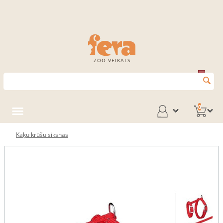
ZOO VEIKALS
0
Kaķu krūšu siksnas