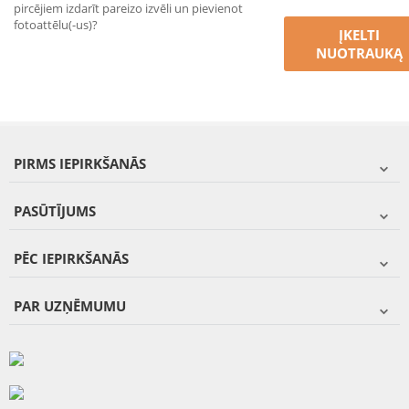
pircējiem izdarīt pareizo izvēli un pievienot
fotoattēlu(-us)?
ĮKELTI
NUOTRAUKĄ
PIRMS IEPIRKŠANĀS
PASŪTĪJUMS
PĒC IEPIRKŠANĀS
PAR UZŅĒMUMU