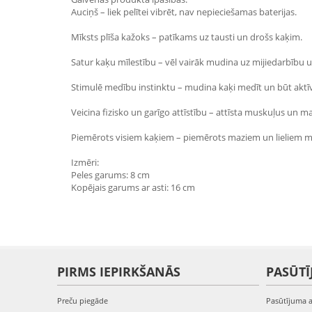
Auciņš – liek pelītei vibrēt, nav nepieciešamas baterijas.
Mīksts plīša kažoks – patīkams uz tausti un drošs kaķim.
Satur kaķu mīlestību – vēl vairāk mudina uz mijiedarbību 
Stimulē medību instinktu – mudina kaķi medīt un būt akt
Veicina fizisko un garīgo attīstību – attīsta muskuļus un m
Piemērots visiem kaķiem – piemērots maziem un lieliem mā
Izmēri:
Peles garums: 8 cm
Kopējais garums ar asti: 16 cm
PIRMS IEPIRKŠANĀS
PASŪTĪ
Preču piegāde
Pasūtījuma 