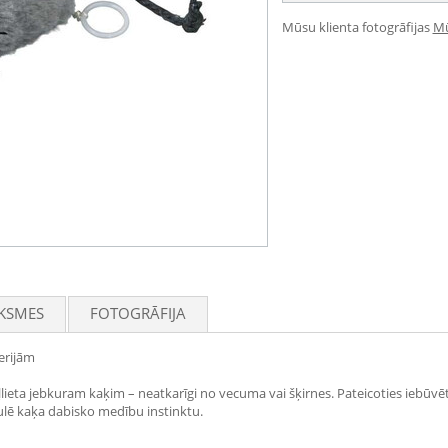
Mūsu klienta fotogrāfijas
Mū
KSMES
FOTOGRĀFIJA
terijām
otaļlieta jebkuram kaķim – neatkarīgi no vecuma vai šķirnes. Pateicoties iebū
timulē kaķa dabisko medību instinktu.