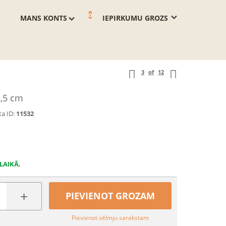
0
MANS KONTS
IEPIRKUMU GROZS
3
of
12
8,5 cm
a ID:
11532
LAIKĀ.
+
PIEVIENOT GROZAM
Pievienot vēlmju sarakstam