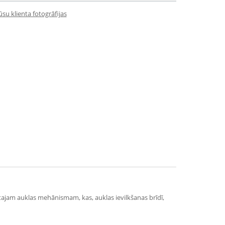
su klienta fotogrāfijas
vētajam auklas mehānismam, kas, auklas ievilkšanas brīdī,