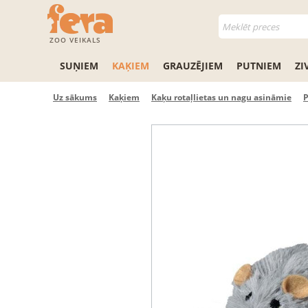
ZOO VEIKALS
SUŅIEM
KAĶIEM
GRAUZĒJIEM
PUTNIEM
ZI
Uz sākums
Kaķiem
Kaķu rotaļlietas un nagu asināmie
P