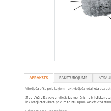
APRAKSTS
RAKSTUROJUMS
ATSAU
Vibrējoša plīša pele kaķiem – aktivizējoša rotaļlieta bez ba
Šī burvīgā plīša pele ar vibrācijas mehānismu ir lieliska r
liek rotaļlietai vibrēt, pele imitē īstu upuri, kas efektīvi s
Galvenās produkta īpašības: