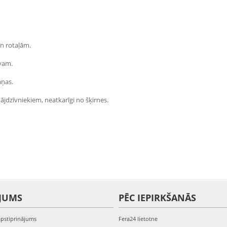
un rotaļām.
īvam.
aņas.
jdzīvniekiem, neatkarīgi no šķirnes.
JUMS
PĒC IEPIRKŠANĀS
apstiprinājums
Fera24 lietotne