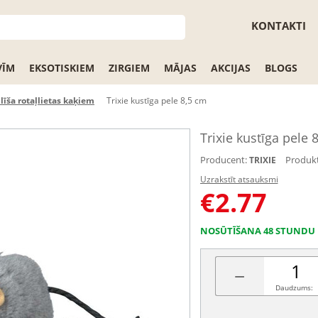
KONTAKTI
VĪM
EKSOTISKIEM
ZIRGIEM
MĀJAS
AKCIJAS
BLOGS
līša rotaļlietas kaķiem
Trixie kustīga pele 8,5 cm
Trixie kustīga pele 
Producent:
Produkt
TRIXIE
Uzrakstīt atsauksmi
€
2.77
NOSŪTĪŠANA 48 STUNDU 
−
Daudzums: