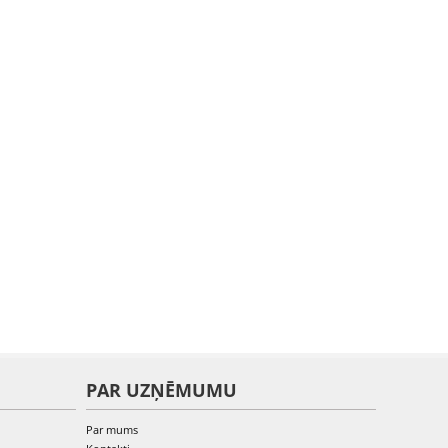
PAR UZŅĒMUMU
Par mums