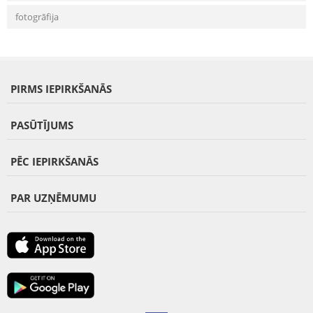
fotogrāfija
PIRMS IEPIRKŠANĀS
PASŪTĪJUMS
PĒC IEPIRKŠANĀS
PAR UZŅĒMUMU