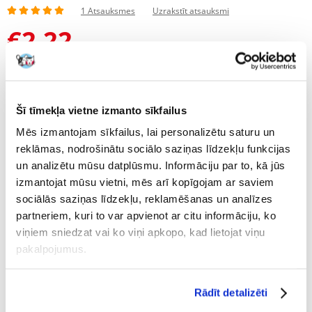
1 Atsauksmes
Uzrakstīt atsauksmi
€
2.22
NOSŪTĪŠANA 48 STUNDU LAIKĀ.
Mūsu klienta fotogrāfijas
Mūsu klienta fotogrāfijas
Šī tīmekļa vietne izmanto sīkfailus
1 ATSAUKSMES
5 z 5
Mēs izmantojam sīkfailus, lai personalizētu saturu un
reklāmas, nodrošinātu sociālo saziņas līdzekļu funkcijas
un analizētu mūsu datplūsmu. Informāciju par to, kā jūs
izmantojat mūsu vietni, mēs arī kopīgojam ar saviem
100%
sociālās saziņas līdzekļu, reklamēšanas un analīzes
partneriem, kuri to var apvienot ar citu informāciju, ko
viņiem sniedzat vai ko viņi apkopo, kad lietojat viņu
pakalpojumus.
100% KLIENTU IESAKA ŠO PRODUKTU
Rādīt detalizēti
UZRAKSTĪT ATSAUKSMI