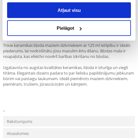
Recommend
Atļaut visu
Apraksts
"TRIXIE Mazā dzīvnieku bļoda 125 ml
Pielāgot
Keramiska bļoda ar 125 ml ietilpību, 10 cm diametra, oranžas krāsas.
Trixie keramikas bļoda maziem dzīvniekiem ar 125 ml ietilpību ir ideāls
piederums, lai nodrošinātu jūsu mazulim ērtu ēšanu. Bļodas mala ir
noapaļota, kas efektīvi novērš barības izkrišanu no bļodas.
Izgatavota no augstas kvalitātes keramikas, bļoda ir izturīga un viegli
tīrāma. Elegantais dizains padara to par lielisku papildinājumu jebkuram
būrim vai pastaigu laukumam. Ideāli piemērots maziem dzīvniekiem,
piemēram, trušiem, jūrascūciņām un kāmjiem.
"
Raksturojums
Atsauksmes