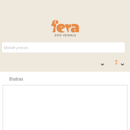
ZOO VEIKALS
0
Bļodiņas