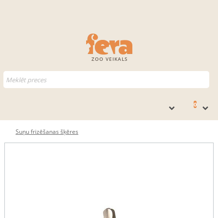
ZOO VEIKALS
0
Suņu frizēšanas šķēres