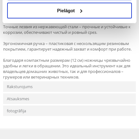
Стопорный элемент – предотвращает слишком глубокий срез
когтя, сводя к минимуму риск пореза или повреждения
Pielāgot
кровеносных сосудов.
Точные лезвия из нержавеющей стали – прочные и устойчивые к
коррозии, обеспечивают чистый и ровный срез.
Эргономичная ручка – пластиковая с нескользящим резиновым
покрытием, гарантирует надежный захват и комфорт при работе.
Благодаря компактным размерам (12 см) ножницы чрезвычайно
удобны и легки в обращении. Это идеальный инструмент как для
владельцев домашних животных, так и для профессионалов –
грумеров или ветеринарных техников.
Raksturojums
Atsauksmes
fotogrāfija