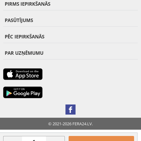
PIRMS IEPIRKŠANĀS
PASŪTĪJUMS
PĒC IEPIRKŠANĀS
PAR UZŅĒMUMU
© 2021-2026 FERA24.LV.
FERA INTERNATIONAL: