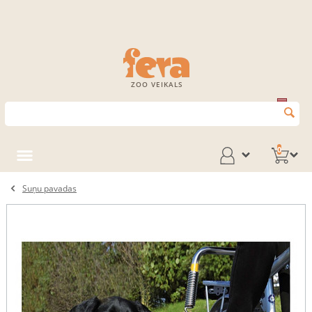
ZOO VEIKALS
0
Suņu pavadas