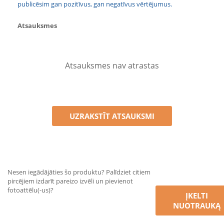
publicēsim gan pozitīvus, gan negatīvus vērtējumus.
Atsauksmes
Atsauksmes nav atrastas
UZRAKSTĪT ATSAUKSMI
Nesen iegādājāties šo produktu? Palīdziet citiem
pircējiem izdarīt pareizo izvēli un pievienot
fotoattēlu(-us)?
ĮKELTI
NUOTRAUKĄ