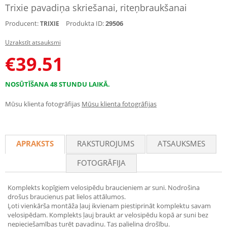
Trixie pavadiņa skriešanai, riteņbraukšanai
Producent:
Produkta ID:
29506
TRIXIE
Uzrakstīt atsauksmi
€
39.51
NOSŪTĪŠANA 48 STUNDU LAIKĀ.
Mūsu klienta fotogrāfijas
Mūsu klienta fotogrāfijas
APRAKSTS
RAKSTUROJUMS
ATSAUKSMES
FOTOGRĀFIJA
Komplekts kopīgiem velosipēdu braucieniem ar suni. Nodrošina
drošus braucienus pat lielos attālumos.
Ļoti vienkārša montāža ļauj ikvienam piestiprināt komplektu savam
velosipēdam. Komplekts ļauj braukt ar velosipēdu kopā ar suni bez
nepieciešamības turēt pavadiņu. Tas palielina drošību.