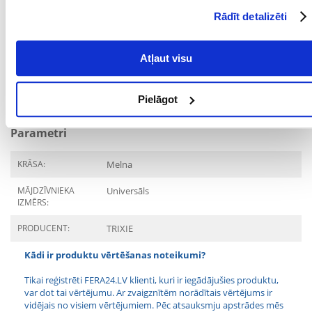
Komplektā ir
Rādīt detalizēti
attāluma kronšteins
atsperu amortizators
īsa siksna ar sprādzi
Atļaut visu
Pavediena garums:
65 cm
Pielāgot
Pagarinātāja garums:
30 cm
Parametri
KRĀSA:
Melna
MĀJDZĪVNIEKA
Universāls
IZMĒRS:
PRODUCENT:
TRIXIE
Kādi ir produktu vērtēšanas noteikumi?
Tikai reģistrēti FERA24.LV klienti, kuri ir iegādājušies produktu,
var dot tai vērtējumu. Ar zvaigznītēm norādītais vērtējums ir
vidējais no visiem vērtējumiem. Pēc atsauksmju apstrādes mēs