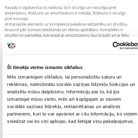
Pavada ir izgatavota no neilona, tā ir izturīga un noturīga pret
aizķeršanos. Rokturis un amortizators ir metāla. Rokturis ir izturīgs
pret koroziju.
Atstarojošie elementi uz komplekta palielina redzamību un drošību,
braucot pēc tumsas iestāšanās un sliktos apstākļos. Komplekts ir
izturīgs un pamatīgs, kas kopā ar amortizatoru ļauj braukt arī ar lielu
šķirņu suņiem.
Komplektā ir Velcro kā drošības elements, kas ļoti spēcīga, pēkšņa
grūdiena laikā atdala auklu.
Šī tīmekļa vietne izmanto sīkfailus
Mēs izmantojam sīkfailus, lai personalizētu saturu un
Velosipēda komplekta funkcijas:
reklāmas, nodrošinātu sociālo saziņas līdzekļu funkcijas un
Ļauj brīvi braukt
analizētu mūsu datplūsmu. Informāciju par to, kā jūs
Riteņbraucējam ir brīvas rokas
izmantojat mūsu vietni, mēs arī kopīgojam ar saviem
Uzstādīšanas kronšteins saglabā suni pareizā attālumā no velosipēda
sociālās saziņas līdzekļu, reklamēšanas un analīzes
Vienkārši uzstādāms
partneriem, kuri to var apvienot ar citu informāciju, ko viņiem
Amortizators novērš pēkšņus grūdienus
Atstarojoši elementi papildu drošībai
sniedzat vai ko viņi apkopo, kad lietojat viņu pakalpojumus.