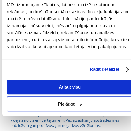
Mēs izmantojam sīkfailus, lai personalizētu saturu un
- Universāla lietošana – lieliski piemērota kā mīļlieta, vilkšanas rotaļlieta
reklāmas, nodrošinātu sociālo saziņas līdzekļu funkcijas un
un apnesamā rotaļlieta.
analizētu mūsu datplūsmu. Informāciju par to, kā jūs
Izmēri: 36 cm
izmantojat mūsu vietni, mēs arī kopīgojam ar saviem
sociālās saziņas līdzekļu, reklamēšanas un analīzes
Šī Trixie plīša rotaļlieta, kas izskatās kā jenots, nodrošinās jūsu sunim
ilgas stundas aizraujošas un drošas rotaļas. Ideāli piemērota visām
partneriem, kuri to var apvienot ar citu informāciju, ko viņiem
šķirņu suņiem, kas mīl aktīvas nodarbes, vilkšanu un rotaļlietas ar
sniedzat vai ko viņi apkopo, kad lietojat viņu pakalpojumus.
svilpi.
Parametri
Rādīt detalizēti
MĀJDZĪVNIEKA
Mazas un vidējas šķirnes
IZMĒRS:
Atļaut visu
PRODUCENT:
TRIXIE
Kādi ir produktu vērtēšanas noteikumi?
Pielāgot
Tikai reģistrēti FERA24.LV klienti, kuri ir iegādājušies produktu,
var dot tai vērtējumu. Ar zvaigznītēm norādītais vērtējums ir
vidējais no visiem vērtējumiem. Pēc atsauksmju apstrādes mēs
publicēsim gan pozitīvus, gan negatīvus vērtējumus.