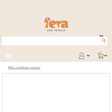
ZOO VEIKALS
0
Plīša rotaļlietas suņiem