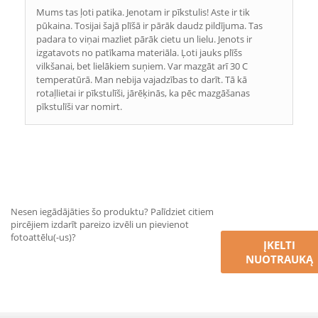
Mums tas ļoti patika. Jenotam ir pīkstulis! Aste ir tik
pūkaina. Tosijai šajā plīšā ir pārāk daudz pildījuma. Tas
padara to viņai mazliet pārāk cietu un lielu. Jenots ir
izgatavots no patīkama materiāla. Ļoti jauks plīšs
vilkšanai, bet lielākiem suņiem. Var mazgāt arī 30 C
temperatūrā. Man nebija vajadzības to darīt. Tā kā
rotaļlietai ir pīkstulīši, jārēķinās, ka pēc mazgāšanas
pīkstulīši var nomirt.
Nesen iegādājāties šo produktu? Palīdziet citiem
pircējiem izdarīt pareizo izvēli un pievienot
fotoattēlu(-us)?
ĮKELTI
NUOTRAUKĄ