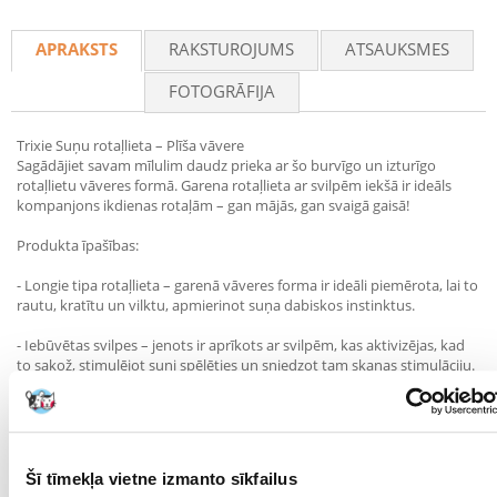
Recommend
APRAKSTS
RAKSTUROJUMS
ATSAUKSMES
FOTOGRĀFIJA
Trixie Suņu rotaļlieta – Plīša vāvere
Sagādājiet savam mīlulim daudz prieka ar šo burvīgo un izturīgo
rotaļlietu vāveres formā. Garena rotaļlieta ar svilpēm iekšā ir ideāls
kompanjons ikdienas rotaļām – gan mājās, gan svaigā gaisā!
Produkta īpašības:
- Longie tipa rotaļlieta – garenā vāveres forma ir ideāli piemērota, lai to
rautu, kratītu un vilktu, apmierinot suņa dabiskos instinktus.
- Iebūvētas svilpes – jenots ir aprīkots ar svilpēm, kas aktivizējas, kad
to sakož, stimulējot suni spēlēties un sniedzot tam skaņas stimulāciju.
- Mīksts, patīkams uz tausti plush – rotaļlieta ir izgatavota no maiga,
bet izturīga materiāla, kas ir maigs suņa zobiem un smaganām.
- Droša konstrukcija – nav cietu, bīstamu elementu, tādēļ rotaļlieta ir
Šī tīmekļa vietne izmanto sīkfailus
piemērota pat jutīgiem suņiem.