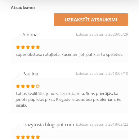
Atsauksmes
UZRAKSTĪT ATSAUKSMI
Aldona
izdošanas datums 2020/06/29
super čīkstoša rotaļlieta, kucēnam ļoti patīk ar to spēlēties.
Paulina
izdošanas datums 2018/07/10
Labas kvalitātes jenots, liela rotaļlieta. Suns priecājās, ka
jenots papildus pīkst. Piegāde ieradās bez problēmām. Es
iesaku
crazytosia.blogspot.com
izdošanas datums 2018/02/22