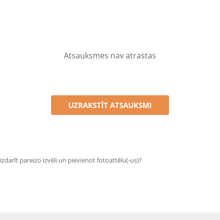
Atsauksmes nav atrastas
UZRAKSTĪT ATSAUKSMI
zdarīt pareizo izvēli un pievienot fotoattēlu(-us)?