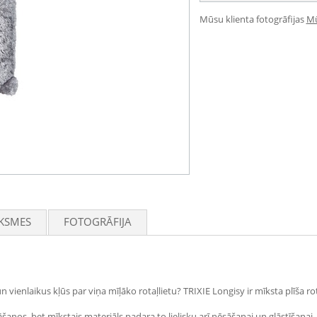
Mūsu klienta fotogrāfijas
Mū
KSMES
FOTOGRĀFIJA
n vienlaikus kļūs par viņa mīļāko rotaļlietu? TRIXIE Longisy ir mīksta plīša ro
nos, bet mīkstais materiāls padara to lielisku arī nēsāšanai un glāstīšanai.