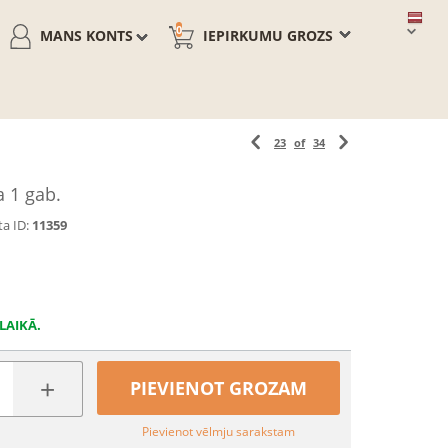
0
MANS KONTS
IEPIRKUMU GROZS
23
of
34
a 1 gab.
a ID:
11359
LAIKĀ.
+
PIEVIENOT GROZAM
Pievienot vēlmju sarakstam