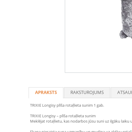
APRAKSTS
RAKSTUROJUMS
ATSAU
TRIXIE Longisy plīša rotaļlieta sunim 1 gab.
TRIXIE Longisy – plīša rotaļlieta sunim
Meklējat rotaļlietu, kas nodarbos jūsu suni uz ilgāku laiku u
Skaņa piesaista suņa uzmanību un mudina uz aktīvu rotaļāša