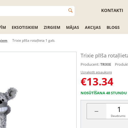
KONTAKTI
VĪM
EKSOTISKIEM
ZIRGIEM
MĀJAS
AKCIJAS
BLOGS
uņiem
Trixie plīša rotaļlieta 1 gab.
Trixie plīša rotaļliet
Producent:
Produkt
TRIXIE
Uzrakstīt atsauksmi
€
13.34
NOSŪTĪŠANA 48 STUNDU 
−
Daudzums: