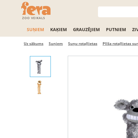
ZOO VEIKALS
SUŅIEM
KAĶIEM
GRAUZĒJIEM
PUTNIEM
ZI
Uz sākums
Suņiem
Suņu rotaļlietas
Plīša rotaļlietas s