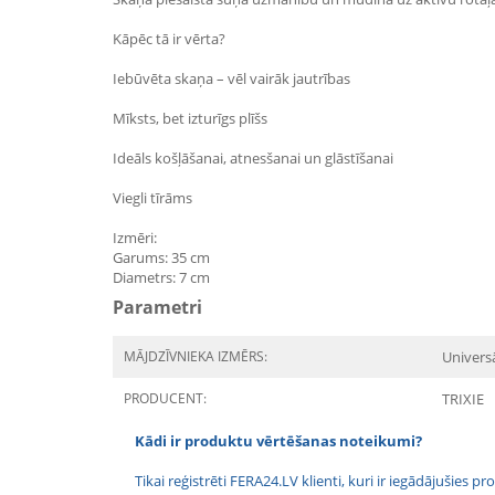
Kāpēc tā ir vērta?
Iebūvēta skaņa – vēl vairāk jautrības
Mīksts, bet izturīgs plīšs
Ideāls košļāšanai, atnesšanai un glāstīšanai
Viegli tīrāms
Izmēri:
Garums: 35 cm
Diametrs: 7 cm
Parametri
MĀJDZĪVNIEKA IZMĒRS:
Univers
PRODUCENT:
TRIXIE
Kādi ir produktu vērtēšanas noteikumi?
Tikai reģistrēti FERA24.LV klienti, kuri ir iegādājušies