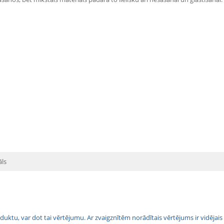
āls
 produktu, var dot tai vērtējumu. Ar zvaigznītēm norādītais vērtējums ir vidē