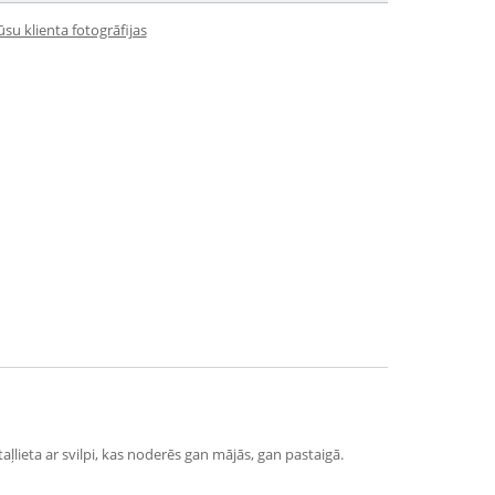
su klienta fotogrāfijas
taļlieta ar svilpi, kas noderēs gan mājās, gan pastaigā.