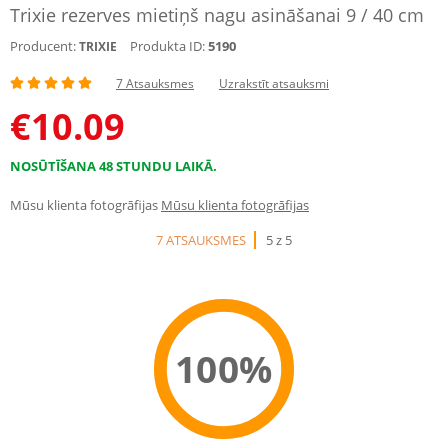
Trixie rezerves mietiņš nagu asināšanai 9 / 40 cm
Producent:
Produkta ID:
5190
TRIXIE
7 Atsauksmes
Uzrakstīt atsauksmi
€
10.09
NOSŪTĪŠANA 48 STUNDU LAIKĀ.
Mūsu klienta fotogrāfijas
Mūsu klienta fotogrāfijas
7 ATSAUKSMES
5 z 5
100%