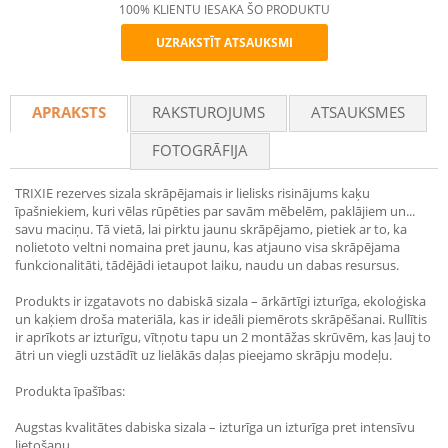
100% KLIENTU IESAKA ŠO PRODUKTU
UZRAKSTĪT ATSAUKSMI
Recommend
APRAKSTS
RAKSTUROJUMS
ATSAUKSMES
FOTOGRĀFIJA
TRIXIE rezerves sizala skrāpējamais ir lielisks risinājums kaķu
īpašniekiem, kuri vēlas rūpēties par savām mēbelēm, paklājiem un...
savu maciņu. Tā vietā, lai pirktu jaunu skrāpējamo, pietiek ar to, ka
nolietoto veltni nomaina pret jaunu, kas atjauno visa skrāpējama
funkcionalitāti, tādējādi ietaupot laiku, naudu un dabas resursus.
Produkts ir izgatavots no dabiskā sizala – ārkārtīgi izturīga, ekoloģiska
un kaķiem droša materiāla, kas ir ideāli piemērots skrāpēšanai. Rullītis
ir aprīkots ar izturīgu, vītņotu tapu un 2 montāžas skrūvēm, kas ļauj to
ātri un viegli uzstādīt uz lielākās daļas pieejamo skrāpju modeļu.
Produkta īpašības:
Augstas kvalitātes dabiska sizala – izturīga un izturīga pret intensīvu
lietošanu.