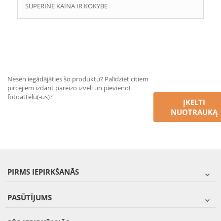
SUPERINE KAINA IR KOKYBE
Nesen iegādājāties šo produktu? Palīdziet citiem
pircējiem izdarīt pareizo izvēli un pievienot
fotoattēlu(-us)?
ĮKELTI
NUOTRAUKĄ
PIRMS IEPIRKŠANĀS
PASŪTĪJUMS