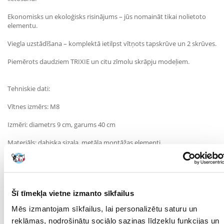
Ekonomisks un ekoloģisks risinājums – jūs nomaināt tikai nolietoto
elementu.
Viegla uzstādīšana – komplektā ietilpst vītņots tapskrūve un 2 skrūves.
Piemērots daudziem TRIXIE un citu zīmolu skrāpju modeļiem.
Tehniskie dati:
Vītnes izmērs: M8
Izmēri: diametrs 9 cm, garums 40 cm
Materiāls: dabiska sizala, metāla montāžas elementi.
Dāvini savam kaķim nebeidzamu prieku par skrāpēšanu, bet sev –
mieru un mēbeļu aizsardzību, pateicoties praktiskajam TRIXIE rezerves
skrāpējamajam kokam.
Šī tīmekļa vietne izmanto sīkfailus
Parametri
Mēs izmantojam sīkfailus, lai personalizētu saturu un
reklāmas, nodrošinātu sociālo saziņas līdzekļu funkcijas un
KRĀSA:
smilšu