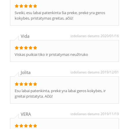
Sveiki, esu labai patenkinta šia preke, prekė yra geros
kokybės, pristatymas greitas, ačiū!
Vida
izdošanas datums 2020/01/16
Viskas puikiai tiko ir pristatymas neužtruko
Jolita
izdošanas datums 2019/12/01
Esu labai patenkinta, prekė yra labai geros kokybės, ir
greitai pristatyta. Ačiū!
VERA
izdošanas datums 2019/11/19