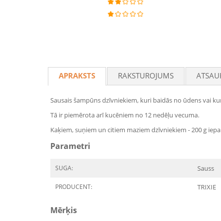
APRAKSTS
RAKSTUROJUMS
ATSAU
Sausais šampūns dzīvniekiem, kuri baidās no ūdens vai kur
Tā ir piemērota arī kucēniem no 12 nedēļu vecuma.
Kaķiem, suņiem un citiem maziem dzīvniekiem - 200 g iep
Parametri
SUGA:
Sauss
PRODUCENT:
TRIXIE
Mērķis