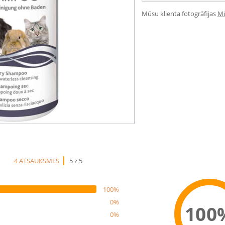
Mūsu klienta fotogrāfijas
Mū
4 ATSAUKSMES
5 z 5
100%
0%
100
0%