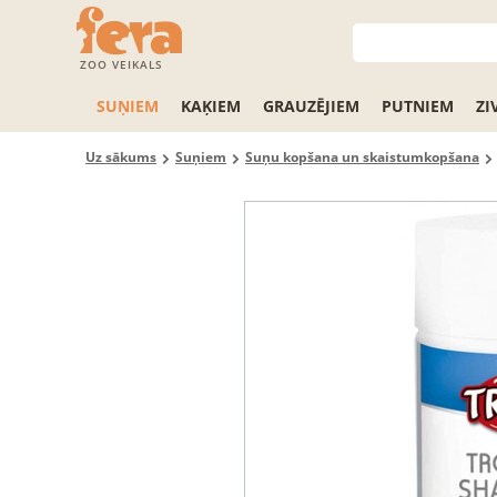
ZOO VEIKALS
SUŅIEM
KAĶIEM
GRAUZĒJIEM
PUTNIEM
ZI
Uz sākums
Suņiem
Suņu kopšana un skaistumkopšana