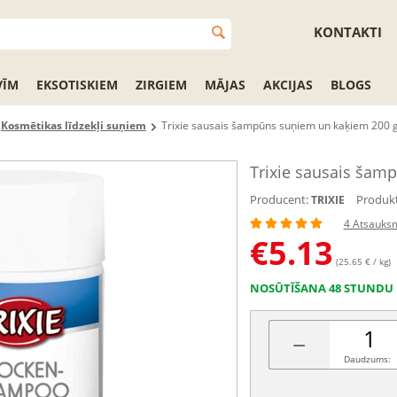
KONTAKTI
VĪM
EKSOTISKIEM
ZIRGIEM
MĀJAS
AKCIJAS
BLOGS
Kosmētikas līdzekļi suņiem
Trixie sausais šampūns suņiem un kaķiem 200 
Trixie sausais šam
Producent:
Produkt
TRIXIE
4 Atsauks
€
5.13
(25.65 € / kg)
NOSŪTĪŠANA 48 STUNDU 
−
Daudzums: