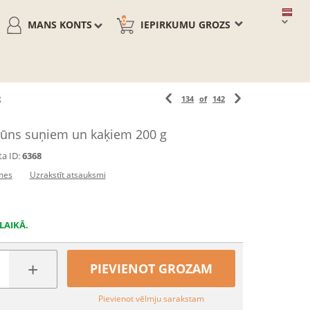
0
MANS KONTS
IEPIRKUMU GROZS
g
134
of
142
pūns suņiem un kaķiem 200 g
a ID:
6368
mes
Uzrakstīt atsauksmi
LAIKĀ.
+
PIEVIENOT GROZAM
Pievienot vēlmju sarakstam