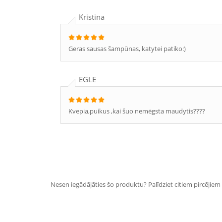
Kristina
Geras sausas šampūnas, katytei patiko:)
EGLE
Kvepia,puikus ,kai šuo nemėgsta maudytis????
Nesen iegādājāties šo produktu? Palīdziet citiem pircējiem i