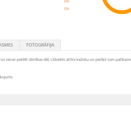
0%
0%
Rec
KSMES
FOTOGRĀFIJA
us nevar peldēt slimības dēļ. Līdzeklis attīra kažoku un piešķir tam patīka
akojums