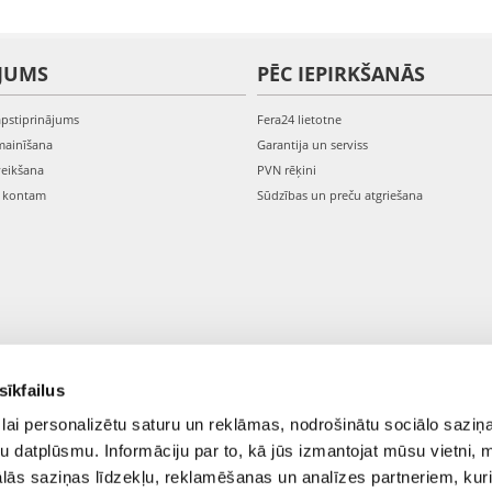
JUMS
PĒC IEPIRKŠANĀS
apstiprinājums
Fera24 lietotne
mainīšana
Garantija un serviss
veikšana
PVN rēķini
s kontam
Sūdzības un preču atgriešana
sīkfailus
lai personalizētu saturu un reklāmas, nodrošinātu sociālo saziņa
u datplūsmu. Informāciju par to, kā jūs izmantojat mūsu vietni, 
ās saziņas līdzekļu, reklamēšanas un analīzes partneriem, kuri