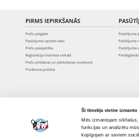
PIRMS IEPIRKŠANĀS
PASŪTĪ
Preču piegāde
Pasūtījuma 
Pasūtījuma izpildes laiks
Pasūtījuma 
Preču pieejamība
Pasūtījuma 
Reģistrācija interneta veikalā
Pieslēgšanā
Preču pirkšanas un pārdošanas noteikumi
Privātuma politika
Šī tīmekļa vietne izmanto 
Mēs izmantojam sīkfailus, 
funkcijas un analizētu mūs
kopīgojam ar saviem sociāl