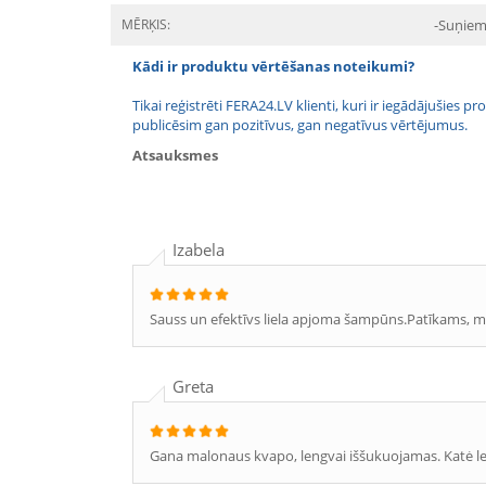
MĒRĶIS:
-Suņiem
Kādi ir produktu vērtēšanas noteikumi?
Tikai reģistrēti FERA24.LV klienti, kuri ir iegādājušies
publicēsim gan pozitīvus, gan negatīvus vērtējumus.
Atsauksmes
Izabela
Sauss un efektīvs liela apjoma šampūns.Patīkams, m
Greta
Gana malonaus kvapo, lengvai iššukuojamas. Katė l