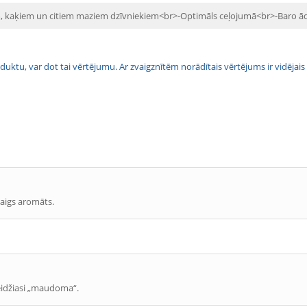
, kaķiem un citiem maziem dzīvniekiem<br>-Optimāls ceļojumā<br>-Baro ā
 produktu, var dot tai vērtējumu. Ar zvaigznītēm norādītais vērtējums ir vidē
aigs aromāts.
eidžiasi „maudoma“.