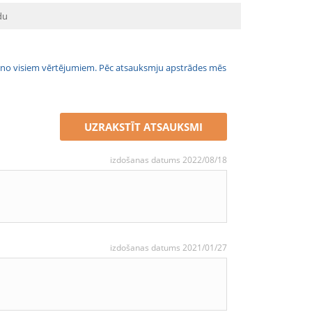
du
jais no visiem vērtējumiem. Pēc atsauksmju apstrādes mēs
UZRAKSTĪT ATSAUKSMI
izdošanas datums 2022/08/18
izdošanas datums 2021/01/27