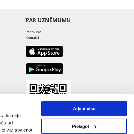
PAR UZŅĒMUMU
Par mums
Kontakti
Atļaut visu
s līdzekļu
mēs arī
Pielāgot
 to var apvienot