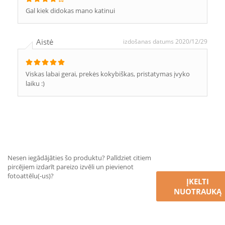
Gal kiek didokas mano katinui
Aistė
izdošanas datums 2020/12/29
Viskas labai gerai, prekės kokybiškas, pristatymas įvyko
laiku :)
Nesen iegādājāties šo produktu? Palīdziet citiem
pircējiem izdarīt pareizo izvēli un pievienot
fotoattēlu(-us)?
ĮKELTI
NUOTRAUKĄ