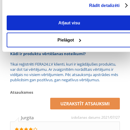
mutē.
Rādīt detalizēti
"
Parametri
Atļaut visu
MATERIĀLS:
Plastmasa
Pielāgot
PRODUCENT:
TRIXIE
Kādi ir produktu vērtēšanas noteikumi?
Tikai reģistrēti FERA24.LV klienti, kuri ir iegādājušies produktu,
var dot tai vērtējumu. Ar zvaigznītēm norādītais vērtējums ir
vidējais no visiem vērtējumiem. Pēc atsauksmju apstrādes mēs
publicēsim gan pozitīvus, gan negatīvus vērtējumus.
Atsauksmes
UZRAKSTĪT ATSAUKSMI
Jurgita
izdošanas datums 2021/07/27