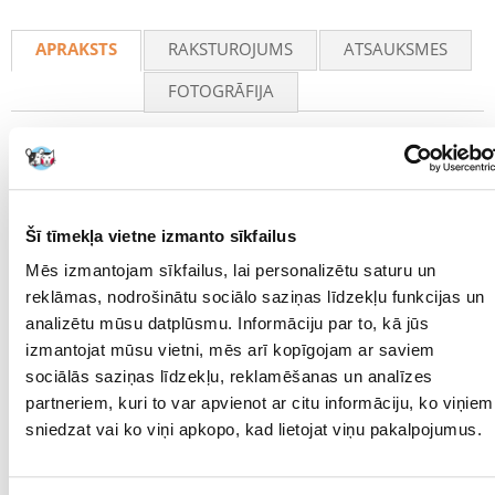
Recommend
APRAKSTS
RAKSTUROJUMS
ATSAUKSMES
FOTOGRĀFIJA
"TRIXIE Snack bumbiņa kaķiem 6 cm
Uzkodu bumbiņa jūsu kaķim, ar ko spēlēties. To var piepildīt ar barību,
kas spēles laikā izplūst.
Šī tīmekļa vietne izmanto sīkfailus
TRIXIE Snack Ball ir lieliska rotaļlieta, kas ne tikai izklaidēs jūsu kaķi, bet
arī stimulēs tā dabiskos instinktus un veicinās intelektuālo attīstību.
Mēs izmantojam sīkfailus, lai personalizētu saturu un
Lieliski piemērota jebkuram kaķim, kuram patīk medības un balvas!
reklāmas, nodrošinātu sociālo saziņas līdzekļu funkcijas un
Interaktīva izklaide - bumbiņai ripojot, kārumi pakāpeniski izkrīt,
analizētu mūsu datplūsmu. Informāciju par to, kā jūs
mudinot kaķi kustēties un būt aktīvam.
izmantojat mūsu vietni, mēs arī kopīgojam ar saviem
Regulējams atvērums - ļauj pielāgot kārumu daudzumu atbilstoši kaķa
grūtības pakāpei.
sociālās saziņas līdzekļu, reklamēšanas un analīzes
Vingrina veiklību un atjautību - kaķis iemācās manipulēt ar bumbu, lai
partneriem, kuri to var apvienot ar citu informāciju, ko viņiem
tiktu pie iecienītākajiem kārumiem.
sniedzat vai ko viņi apkopo, kad lietojat viņu pakalpojumus.
Izgatavots no plastmasas - viegla, izturīga konstrukcija un droša
kaķiem.
Kompakts izmērs - ø 6 cm, ideāli piemērots ripināšanai un turēšanai