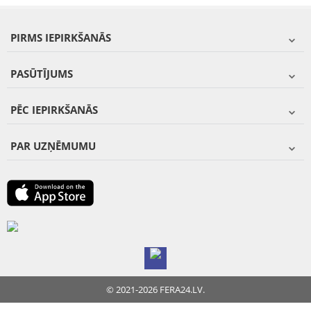
PIRMS IEPIRKŠANĀS
PASŪTĪJUMS
PĒC IEPIRKŠANĀS
PAR UZŅĒMUMU
© 2021-2026 FERA24.LV.