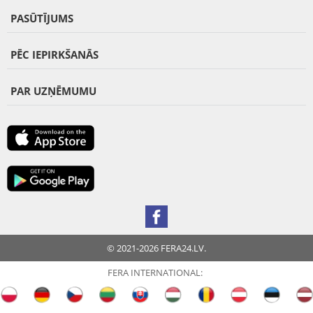
PASŪTĪJUMS
PĒC IEPIRKŠANĀS
PAR UZŅĒMUMU
© 2021-2026 FERA24.LV.
FERA INTERNATIONAL: