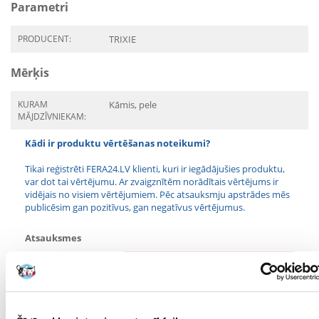
Parametri
PRODUCENT:
TRIXIE
Mērķis
KURAM
Kāmis, pele
MĀJDZĪVNIEKAM:
Kādi ir produktu vērtēšanas noteikumi?
Tikai reģistrēti FERA24.LV klienti, kuri ir iegādājušies produktu,
var dot tai vērtējumu. Ar zvaigznītēm norādītais vērtējums ir
vidējais no visiem vērtējumiem. Pēc atsauksmju apstrādes mēs
publicēsim gan pozitīvus, gan negatīvus vērtējumus.
Atsauksmes
UZRAKSTĪT ATSAUKSMI
1
2