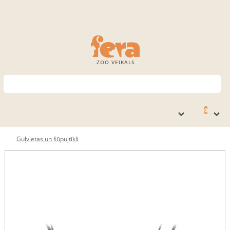
ZOO VEIKALS
0
Guļvietas un šūpuļtīkli