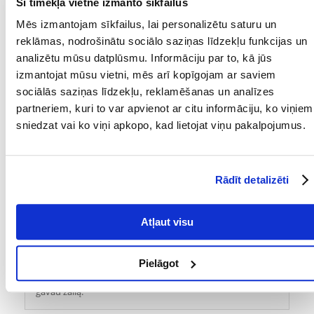
Šī tīmekļa vietne izmanto sīkfailus
Mēs izmantojam sīkfailus, lai personalizētu saturu un
reklāmas, nodrošinātu sociālo saziņas līdzekļu funkcijas un
Simona
izdošanas datums 2021/05/12
analizētu mūsu datplūsmu. Informāciju par to, kā jūs
izmantojat mūsu vietni, mēs arī kopīgojam ar saviem
išorė iš kombinezono medžiagos. vidus visai malonus.
sociālās saziņas līdzekļu, reklamēšanas un analīzes
partneriem, kuri to var apvienot ar citu informāciju, ko viņiem
sniedzat vai ko viņi apkopo, kad lietojat viņu pakalpojumus.
Kęstutis
izdošanas datums 2021/03/06
Kokybiškas ir fainas hamakas, mūsų žiurkiukas labai
Rādīt detalizēti
dėkoja!
Atļaut visu
Laura
izdošanas datums 2021/03/02
Pielāgot
Hamakas labai geras, žiurkėnas ant jo noriai lipa. Spalvą
gavau žalią.