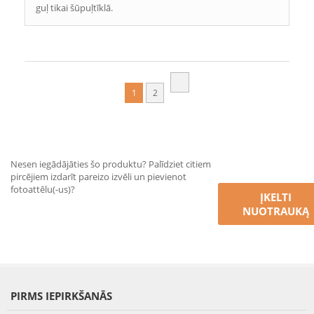
guļ tikai šūpuļtīklā.
1
2
Nesen iegādājāties šo produktu? Palīdziet citiem
pircējiem izdarīt pareizo izvēli un pievienot
fotoattēlu(-us)?
ĮKELTI
NUOTRAUKĄ
PIRMS IEPIRKŠANĀS