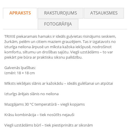
Recommend
APRAKSTS
RAKSTUROJUMS
ATSAUKSMES
FOTOGRĀFIJA
TRIXIE piekaramais hamaks ir ideāls guļvietas risinājums seskiem,
žurkām, pelēm un citiem maziem grauzējiem. Tas ir izgatavots no
izturīga neilona ārpusē un mīksta kažoka iekšpusē, nodrošinot
komfortu, siltumu un drošības sajūtu. Viegli uzstādāms – to var
piekārt pie būra ar praktisku siksnu palīdzību.
Galvenās īpašības:
Izmēri: 18 × 18 cm
Mīksts iekšējais slānis ar kažokādu – ideāls gulēšanai un atpūtai
Izturīgs ārējais slānis no neilona
Mazgājams 30 °C temperatūrā – viegli kopjams
Krāsu kombinācija – tiek nosūtīts nejauši
Viegli uzstādāms būrī – tiek piestiprināts ar siksnām