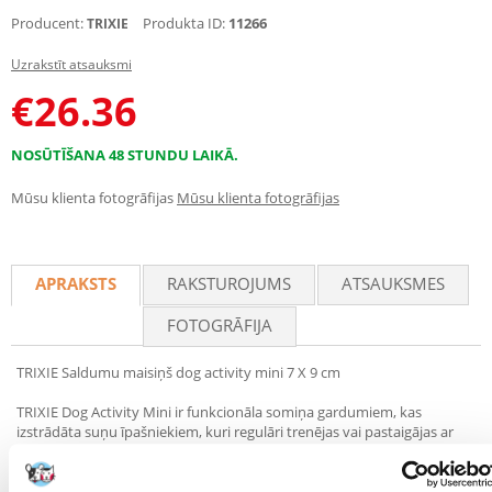
Producent:
Produkta ID:
11266
TRIXIE
Uzrakstīt atsauksmi
€
26.36
NOSŪTĪŠANA 48 STUNDU LAIKĀ.
Mūsu klienta fotogrāfijas
Mūsu klienta fotogrāfijas
APRAKSTS
RAKSTUROJUMS
ATSAUKSMES
FOTOGRĀFIJA
TRIXIE Saldumu maisiņš dog activity mini 7 X 9 cm
TRIXIE Dog Activity Mini ir funkcionāla somiņa gardumiem, kas
izstrādāta suņu īpašniekiem, kuri regulāri trenējas vai pastaigājas ar
savu mīluli. Pateicoties nelielajiem izmēriem – 7 x 9 cm – tā ideāli
iederas rokā, vienlaikus tajā var ievietot pietiekamu daudzumu
gardumu, lai apbalvotu suni treniņu sesiju laikā.