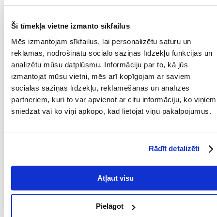
Soma ir izgatavota no izturīgiem, nodilumizturīgiem un viegli tīrāmiem
materiāliem, tāpēc tā ir piemērota gan ikdienas lietošanai, gan
Šī tīmekļa vietne izmanto sīkfailus
intensīvām aktivitātēm svaigā gaisā. Siksna ļauj ātri aizvērt somiņu,
Mēs izmantojam sīkfailus, lai personalizētu saturu un
pasargājot saturu no izbiršanas, bet pastiprināta mala atvieglo ātru
piekļuvi gardumiem – bez raustīšanas un meklēšanas. Pateicoties
reklāmas, nodrošinātu sociālo saziņas līdzekļu funkcijas un
praktiskajai klipsei, somiņu var viegli piestiprināt pie jostas, kabatas vai
analizētu mūsu datplūsmu. Informāciju par to, kā jūs
mugursomas, nodrošinot pilnīgu kustību brīvību.
izmantojat mūsu vietni, mēs arī kopīgojam ar saviem
Kompakts izmērs – ideāls treniņiem un īsām pastaigām.
sociālās saziņas līdzekļu, reklamēšanas un analīzes
partneriem, kuri to var apvienot ar citu informāciju, ko viņiem
Izgatavots no izturīga neilona (kokvilna + poliesters).
sniedzat vai ko viņi apkopo, kad lietojat viņu pakalpojumus.
Stiprināta mala – viegli piekļūt gardumiem
Aizdare ar auklīti – ātra atvēršana un aizvēršana
Rādīt detalizēti
Klips, kas ļauj piestiprināt pie jostas vai kabatas
Viegli uzturēt tīru
Atļaut visu
Krāsu kombinācija – tiek nosūtīta nejauši
Parametri
Pielāgot