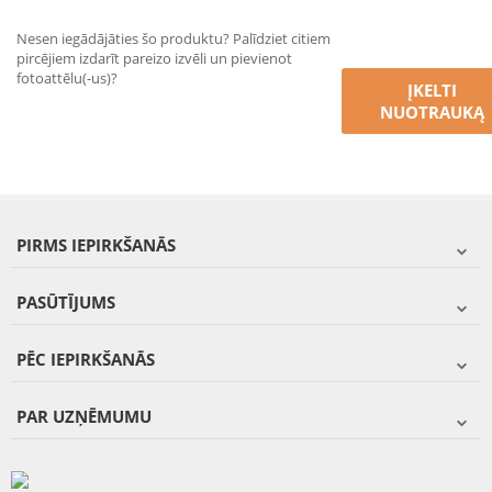
Nesen iegādājāties šo produktu? Palīdziet citiem
pircējiem izdarīt pareizo izvēli un pievienot
fotoattēlu(-us)?
ĮKELTI
NUOTRAUKĄ
PIRMS IEPIRKŠANĀS
PASŪTĪJUMS
PĒC IEPIRKŠANĀS
PAR UZŅĒMUMU