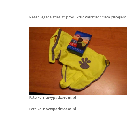
Nesen iegādājāties šo produktu? Palīdziet citiem pircējiem i
Pateikė:
nawypadzpsem.pl
Pateikė:
nawypadzpsem.pl