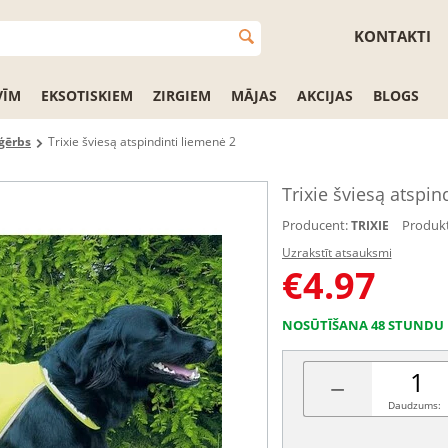
KONTAKTI
VĪM
EKSOTISKIEM
ZIRGIEM
MĀJAS
AKCIJAS
BLOGS
ģērbs
Trixie šviesą atspindinti liemenė 2
Trixie šviesą atspin
Producent:
Produkt
TRIXIE
Uzrakstīt atsauksmi
€
4.97
NOSŪTĪŠANA 48 STUNDU 
−
Daudzums: