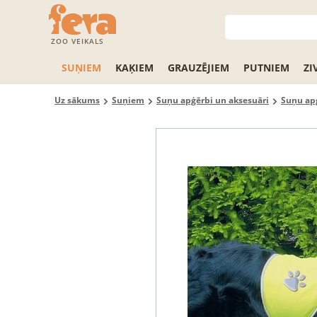
ZOO VEIKALS
SUŅIEM
KAĶIEM
GRAUZĒJIEM
PUTNIEM
ZI
Uz sākums
Suņiem
Suņu apģērbi un aksesuāri
Suņu ap