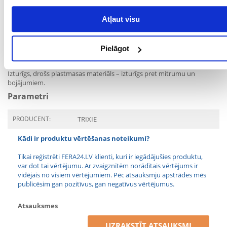
stabilitāti.
Neslīdošas kājiņas – novērš podiņa pārvietošanos.
Atļaut visu
Viegli tīrāma – pietiek noslaucīt ar mitru drānu vai noskalot ar ūdeni.
Pielāgot
Lietojama ar higiēniskajiem ieliktņiem (ieliktņi pieejami atsevišķi).
Izturīgs, drošs plastmasas materiāls – izturīgs pret mitrumu un
bojājumiem.
Parametri
PRODUCENT:
TRIXIE
Kādi ir produktu vērtēšanas noteikumi?
Tikai reģistrēti FERA24.LV klienti, kuri ir iegādājušies produktu,
var dot tai vērtējumu. Ar zvaigznītēm norādītais vērtējums ir
vidējais no visiem vērtējumiem. Pēc atsauksmju apstrādes mēs
publicēsim gan pozitīvus, gan negatīvus vērtējumus.
Atsauksmes
UZRAKSTĪT ATSAUKSMI