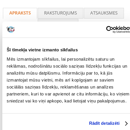
Recommend
APRAKSTS
RAKSTUROJUMS
ATSAUKSMES
FOTOGRĀFIJA
Plastmasas mācību podiņš kucēniem
Ideāls, lai mācītu tīrību mājās un ārpus tām
Šī tīmekļa vietne izmanto sīkfailus
Podiņš kucēniem ir praktisks un higiēnisks risinājums, kas atbalsta
mācību procesu, kā darīt savas vajadzības noteiktā vietā. Neaizstājams
Mēs izmantojam sīkfailus, lai personalizētu saturu un
suņa pirmos dzīves mēnešos, īpaši gadījumos, kad nav iespējams bieži
reklāmas, nodrošinātu sociālo saziņas līdzekļu funkcijas un
doties pastaigās.
analizētu mūsu datplūsmu. Informāciju par to, kā jūs
Produkts sastāv no izturīgas plastmasas pamatnes un salokāmas
izmantojat mūsu vietni, mēs arī kopīgojam ar saviem
rāmja, kas stabili notur higiēnisko ieliktni (jāiegādājas atsevišķi) un
sociālās saziņas līdzekļu, reklamēšanas un analīzes
neļauj tai pārvietoties vai dzīvniekam to sakost. Pateicoties
neslīdošajām gumijas kājiņām, podiņš neslīd pa grīdu, kas nodrošina
partneriem, kuri to var apvienot ar citu informāciju, ko viņiem
drošu lietošanu pat uz gludām virsmām.
sniedzat vai ko viņi apkopo, kad lietojat viņu pakalpojumus.
Tīrības apmācībai – ideāli piemērots kucēniem, kuri mācās darīt savas
vajadzības mājās.
Rādīt detalizēti
Stabila konstrukcija – salokāmais rāmis nodrošina higiēniskā ieliktņa