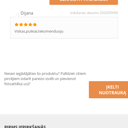
Dijana
izdošanas datums 2020/09/06
Viskas,puikiai,tekomenduoju
Nesen iegādājāties šo produktu? Palīdziet citiem
pircējiem izdarīt pareizo izvēli un pievienot
fotoattēlu(-us)?
ĮKELTI
NUOTRAUKĄ
PIRMS IEPIRKŠANĀS