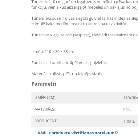
Tunelis ir 110 cm garš un izgatavots no mīksta plīša, kas no
funkciju, vienlaikus aizsargājot mēbeles un paklājus no bo
Tuneļa iekšpusē ir divas slēgtas guļvietas, kas ir ideālas slē
stimulē kaķa medību instinktu un rosina uz aktivitāti.
Tuneli var viegli salocīt (saspiest), tādējādi tas neaizņem
Izmēri: 110 × 30 × 38 cm
Funkcijas: tunelis, skrāpējamais, guļvietas
Materiāls: mīksts plīšs un izturīgs sizals
Parametri
IZMĒRI (CM):
110x30
MATERIĀLS:
Plīšs
PRODUCENT:
TRIXIE
Kādi ir produktu vērtēšanas noteikumi?