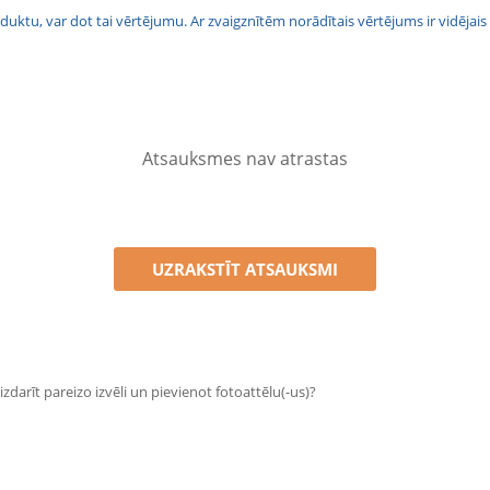
 produktu, var dot tai vērtējumu. Ar zvaigznītēm norādītais vērtējums ir vidē
Atsauksmes nav atrastas
UZRAKSTĪT ATSAUKSMI
zdarīt pareizo izvēli un pievienot fotoattēlu(-us)?