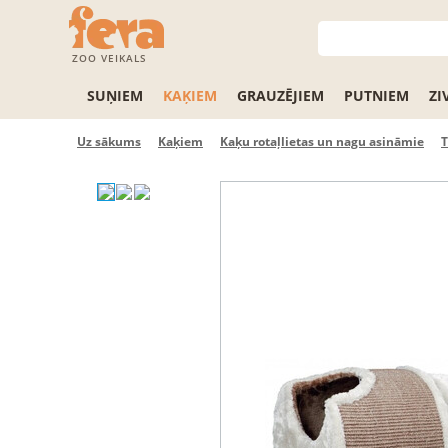
ZOO VEIKALS
SUŅIEM
KAĶIEM
GRAUZĒJIEM
PUTNIEM
ZI
Uz sākums
Kaķiem
Kaķu rotaļlietas un nagu asināmie
T