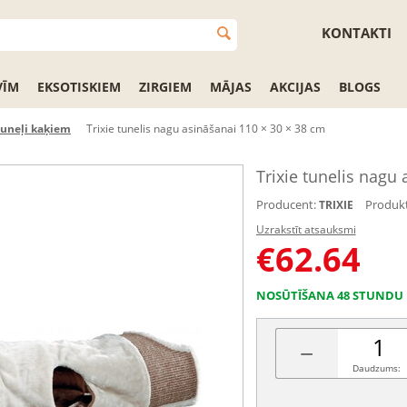
KONTAKTI
VĪM
EKSOTISKIEM
ZIRGIEM
MĀJAS
AKCIJAS
BLOGS
uneļi kaķiem
Trixie tunelis nagu asināšanai 110 × 30 × 38 cm
Trixie tunelis nagu
Producent:
Produkt
TRIXIE
Uzrakstīt atsauksmi
€
62.64
NOSŪTĪŠANA 48 STUNDU 
−
Daudzums: