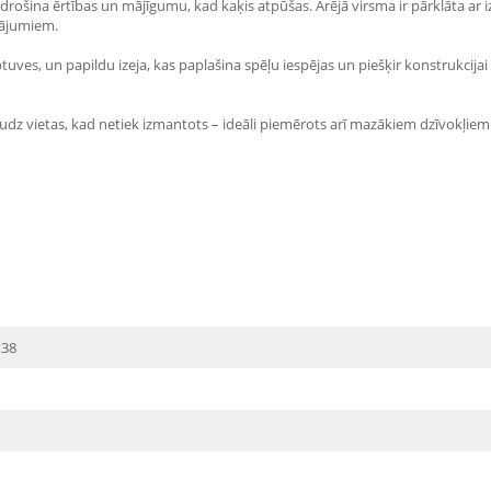
drošina ērtības un mājīgumu, kad kaķis atpūšas. Ārējā virsma ir pārklāta ar iz
jājumiem.
ptuves, un papildu izeja, kas paplašina spēļu iespējas un piešķir konstrukcijai 
 daudz vietas, kad netiek izmantots – ideāli piemērots arī mazākiem dzīvokļiem
x38