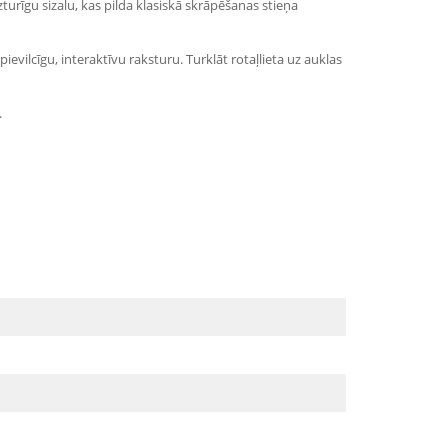
turīgu sizalu, kas pilda klasiskā skrāpēšanas stieņa
pievilcīgu, interaktīvu raksturu. Turklāt rotaļlieta uz auklas
.