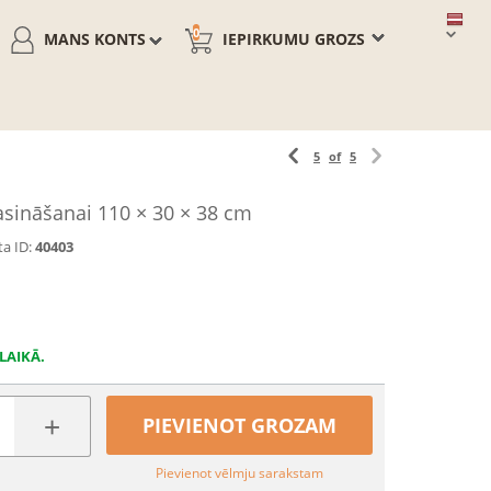
0
MANS KONTS
IEPIRKUMU GROZS
5
of
5
 asināšanai 110 × 30 × 38 cm
a ID:
40403
LAIKĀ.
+
PIEVIENOT GROZAM
Pievienot vēlmju sarakstam