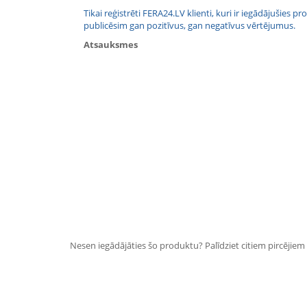
Tikai reģistrēti FERA24.LV klienti, kuri ir iegādājušies
publicēsim gan pozitīvus, gan negatīvus vērtējumus.
Atsauksmes
Nesen iegādājāties šo produktu? Palīdziet citiem pircējiem i