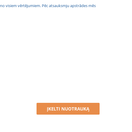
jais no visiem vērtējumiem. Pēc atsauksmju apstrādes mēs
ĮKELTI NUOTRAUKĄ