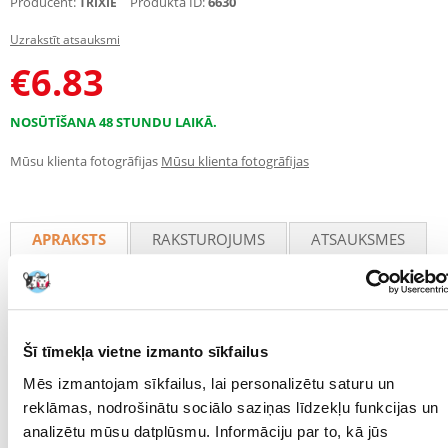
Producent:
Produkta ID:
6630
TRIXIE
Uzrakstīt atsauksmi
€
6.83
NOSŪTĪŠANA 48 STUNDU LAIKĀ.
Mūsu klienta fotogrāfijas
Mūsu klienta fotogrāfijas
APRAKSTS
RAKSTUROJUMS
ATSAUKSMES
FOTOGRĀFIJA
Autiņbiksītes kucēm
Šī tīmekļa vietne izmanto sīkfailus
Inkontinences gadījumā, kucēm atnešanās laikā un dzīvniekiem pēc
operācijas.
Mēs izmantojam sīkfailus, lai personalizētu saturu un
Pieguļ cieši, pateicoties savelkamajām plāksnītēm uz kājām un
reklāmas, nodrošinātu sociālo saziņas līdzekļu funkcijas un
augšstilbiem.
analizētu mūsu datplūsmu. Informāciju par to, kā jūs
Ar atveri astei