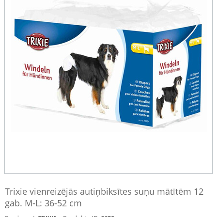
Trixie vienreizējās autiņbiksītes suņu mātītēm 12
gab. M-L: 36-52 cm