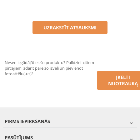
UZRAKSTĪT ATSAUKSMI
Nesen iegādājāties šo produktu? Palīdziet citiem
pircējiem izdarīt pareizo izvēli un pievienot
fotoattēlu(-us)?
ĮKELTI
NUOTRAUKĄ
PIRMS IEPIRKŠANĀS
PASŪTĪJUMS