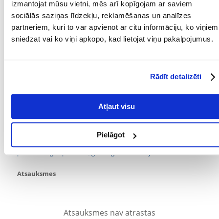
Ar Velcro stiprinājumiem abās pusēs
izmantojat mūsu vietni, mēs arī kopīgojam ar saviem
Neausts audums (poliesteris)
sociālās saziņas līdzekļu, reklamēšanas un analīzes
partneriem, kuri to var apvienot ar citu informāciju, ko viņiem
Izmērs: M-L
sniedzat vai ko viņi apkopo, kad lietojat viņu pakalpojumus.
Satur: 12 gab.
Rumpja apkārtmērs: 36-52 cm
Parametri
Rādīt detalizēti
PRODUCENT:
TRIXIE
Atļaut visu
Kādi ir produktu vērtēšanas noteikumi?
Tikai reģistrēti FERA24.LV klienti, kuri ir iegādājušies produktu,
var dot tai vērtējumu. Ar zvaigznītēm norādītais vērtējums ir
Pielāgot
vidējais no visiem vērtējumiem. Pēc atsauksmju apstrādes mēs
publicēsim gan pozitīvus, gan negatīvus vērtējumus.
Atsauksmes
Atsauksmes nav atrastas