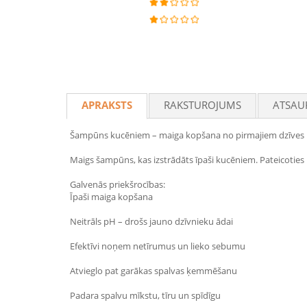
APRAKSTS
RAKSTUROJUMS
ATSAU
Šampūns kucēniem – maiga kopšana no pirmajiem dzīve
Maigs šampūns, kas izstrādāts īpaši kucēniem. Pateicoties
Galvenās priekšrocības:
Īpaši maiga kopšana
Neitrāls pH – drošs jauno dzīvnieku ādai
Efektīvi noņem netīrumus un lieko sebumu
Atvieglo pat garākas spalvas ķemmēšanu
Padara spalvu mīkstu, tīru un spīdīgu