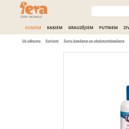
ZOO VEIKALS
SUŅIEM
KAĶIEM
GRAUZĒJIEM
PUTNIEM
ZI
Uz sākums
Suņiem
Suņu kopšana un skaistumkopšana