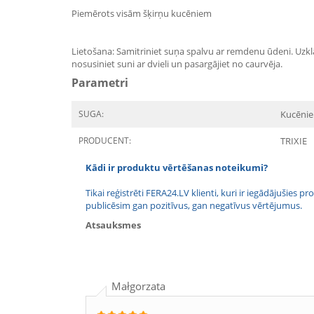
Piemērots visām šķirņu kucēniem
Lietošana: Samitriniet suņa spalvu ar remdenu ūdeni. Uzklā
nosusiniet suni ar dvieli un pasargājiet no caurvēja.
Parametri
SUGA:
Kucēni
PRODUCENT:
TRIXIE
Kādi ir produktu vērtēšanas noteikumi?
Tikai reģistrēti FERA24.LV klienti, kuri ir iegādājušies
publicēsim gan pozitīvus, gan negatīvus vērtējumus.
Atsauksmes
Małgorzata