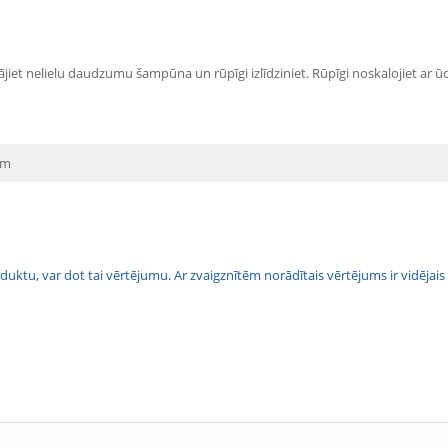
jiet nelielu daudzumu šampūna un rūpīgi izlīdziniet. Rūpīgi noskalojiet ar ūd
em
 produktu, var dot tai vērtējumu. Ar zvaigznītēm norādītais vērtējums ir vidē