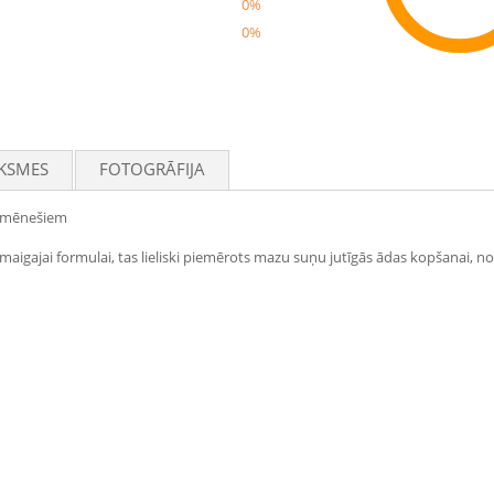
0%
0%
Rec
KSMES
FOTOGRĀFIJA
s mēnešiem
 maigajai formulai, tas lieliski piemērots mazu suņu jutīgās ādas kopšanai,