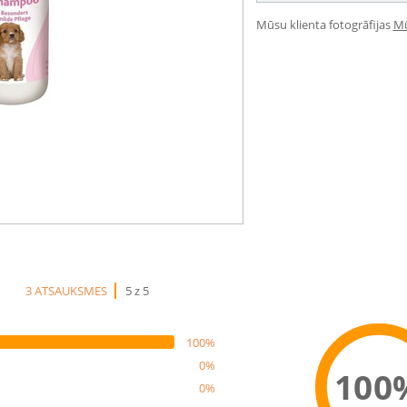
Mūsu klienta fotogrāfijas
Mū
3 ATSAUKSMES
5 z 5
100%
0%
100
0%