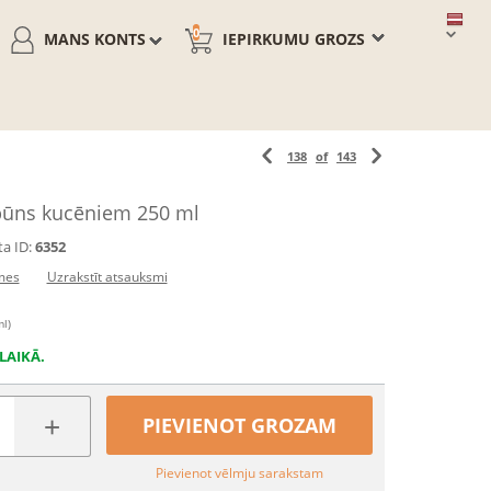
0
MANS KONTS
IEPIRKUMU GROZS
138
of
143
pūns kucēniem 250 ml
a ID:
6352
mes
Uzrakstīt atsauksmi
ml)
LAIKĀ.
+
PIEVIENOT GROZAM
Pievienot vēlmju sarakstam