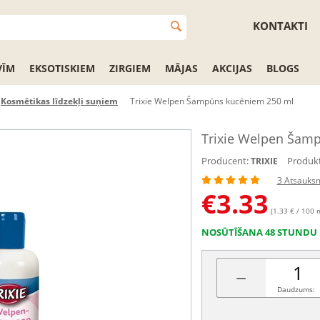
KONTAKTI
VĪM
EKSOTISKIEM
ZIRGIEM
MĀJAS
AKCIJAS
BLOGS
Kosmētikas līdzekļi suņiem
Trixie Welpen Šampūns kucēniem 250 ml
Trixie Welpen Šam
Producent:
Produkt
TRIXIE
3 Atsauks
€
3.33
(1.33 € / 100 
NOSŪTĪŠANA 48 STUNDU 
−
Daudzums: