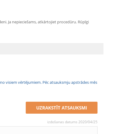
eni. Ja nepieciešams, atkārtojiet procedūru. Rūpīgi
jais no visiem vērtējumiem. Pēc atsauksmju apstrādes mēs
UZRAKSTĪT ATSAUKSMI
izdošanas datums 2020/04/25