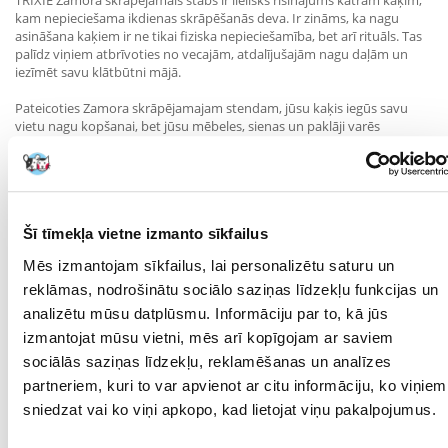
TRIXIE Zamora skrāpējamais stabs ir lielisks risinājums katram kaķim,
kam nepieciešama ikdienas skrāpēšanās deva. Ir zināms, ka nagu
asināšana kaķiem ir ne tikai fiziska nepieciešamība, bet arī rituāls. Tas
palīdz viņiem atbrīvoties no vecajām, atdalījušajām nagu daļām un
iezīmēt savu klātbūtni mājā.
Pateicoties Zamora skrāpējamajam stendam, jūsu kaķis iegūs savu
vietu nagu kopšanai, bet jūsu mēbeles, sienas un paklāji varēs
atviegloti uzelpot!
Kāpēc tas ir vērts?
Augstums 61 cm – ideāls lielākajai daļai kaķu
Šī tīmekļa vietne izmanto sīkfailus
Stabila konstrukcija nodrošina drošību skrāpēšanās laikā
Mēs izmantojam sīkfailus, lai personalizētu saturu un
Pārklāts ar patīkamu uz tausti materiālu un sizala stabiņu
reklāmas, nodrošinātu sociālo saziņas līdzekļu funkcijas un
analizētu mūsu datplūsmu. Informāciju par to, kā jūs
Estētiska, smilškrāsas krāsa – piemērota jebkuram interjeram
izmantojat mūsu vietni, mēs arī kopīgojam ar saviem
Lieliska alternatīva mēbelēm un sienām
sociālās saziņas līdzekļu, reklamēšanas un analīzes
partneriem, kuri to var apvienot ar citu informāciju, ko viņiem
Kaķu skrāpējamais Zamora ir ne tikai praktisks kaķa dzīves elements,
sniedzat vai ko viņi apkopo, kad lietojat viņu pakalpojumus.
bet arī stilīgs papildinājums jūsu mājoklim.
Parametri