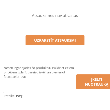
Atsauksmes nav atrastas
UZRAKSTĪT ATSAUKSMI
Nesen iegādājāties šo produktu? Palīdziet citiem
pircējiem izdarīt pareizo izvēli un pievienot
fotoattēlu(-us)?
ĮKELTI
NUOTRAUKĄ
Pateikė:
Pwg