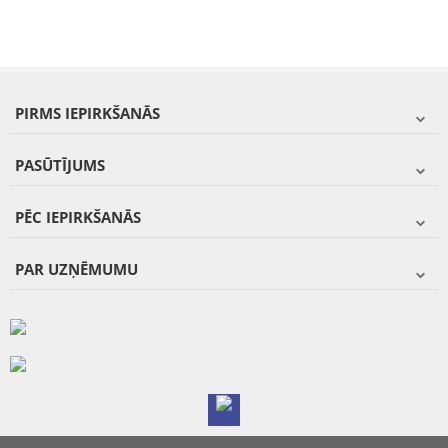
PIRMS IEPIRKŠANĀS
PASŪTĪJUMS
PĒC IEPIRKŠANĀS
PAR UZŅĒMUMU