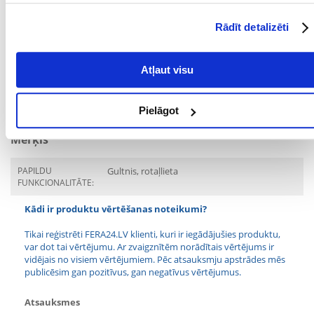
KRĀSA:
smilšu
Rādīt detalizēti
MATERIĀLS:
Plīšs
Atļaut visu
PRODUCENT:
TRIXIE
AUGSTUMS (CM):
61
Pielāgot
Mērķis
PAPILDU
Gultnis, rotaļlieta
FUNKCIONALITĀTE:
Kādi ir produktu vērtēšanas noteikumi?
Tikai reģistrēti FERA24.LV klienti, kuri ir iegādājušies produktu,
var dot tai vērtējumu. Ar zvaigznītēm norādītais vērtējums ir
vidējais no visiem vērtējumiem. Pēc atsauksmju apstrādes mēs
publicēsim gan pozitīvus, gan negatīvus vērtējumus.
Atsauksmes