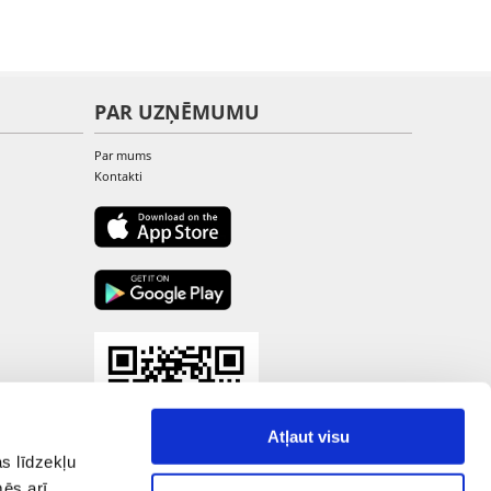
PAR UZŅĒMUMU
Par mums
Kontakti
Atļaut visu
s līdzekļu
mēs arī