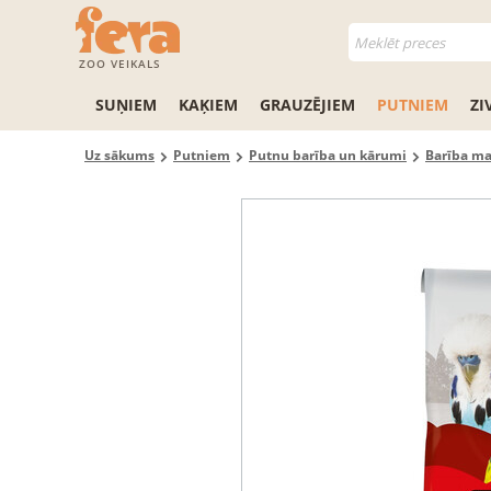
ZOO VEIKALS
SUŅIEM
KAĶIEM
GRAUZĒJIEM
PUTNIEM
ZI
Uz sākums
Putniem
Putnu barība un kārumi
Barība m