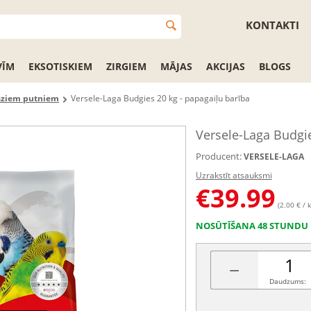
KONTAKTI
VĪM
EKSOTISKIEM
ZIRGIEM
MĀJAS
AKCIJAS
BLOGS
aziem putniem
Versele-Laga Budgies 20 kg - papagaiļu barība
Versele-Laga Budgie
Producent:
VERSELE-LAGA
Uzrakstīt atsauksmi
€
39.99
(2.00 € / k
NOSŪTĪŠANA 48 STUNDU 
−
Daudzums: