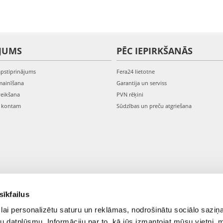
JUMS
PĒC IEPIRKŠANĀS
apstiprinājums
Fera24 lietotne
mainīšana
Garantija un serviss
veikšana
PVN rēķini
s kontam
Sūdzības un preču atgriešana
sīkfailus
lai personalizētu saturu un reklāmas, nodrošinātu sociālo saziņa
u datplūsmu. Informāciju par to, kā jūs izmantojat mūsu vietni, 