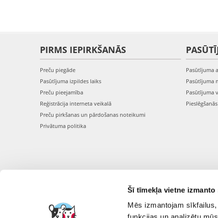
PIRMS IEPIRKŠANĀS
PASŪTĪ
Preču piegāde
Pasūtījuma 
Pasūtījuma izpildes laiks
Pasūtījuma 
Preču pieejamība
Pasūtījuma 
Reģistrācija interneta veikalā
Pieslēgšanā
Preču pirkšanas un pārdošanas noteikumi
Privātuma politika
Šī tīmekļa vietne izmanto 
Mēs izmantojam sīkfailus, 
funkcijas un analizētu mūs