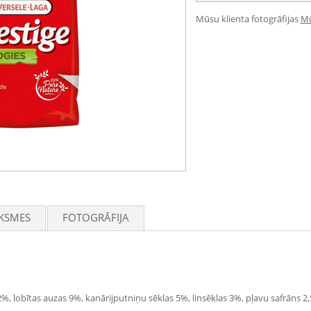
Mūsu klienta fotogrāfijas
Mū
KSMES
FOTOGRĀFIJA
%, lobītas auzas 9%, kanārijputniņu sēklas 5%, linsēklas 3%, pļavu safrāns 2,