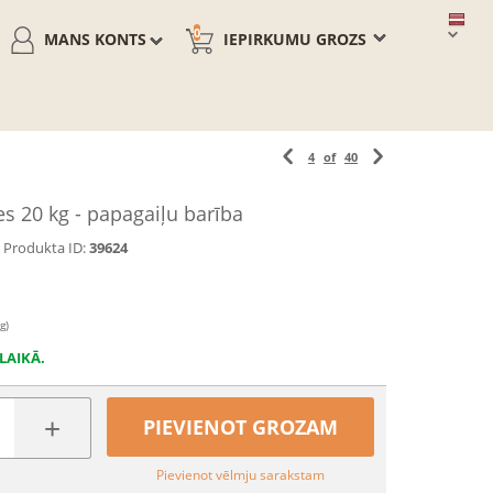
0
MANS KONTS
IEPIRKUMU GROZS
4
of
40
s 20 kg - papagaiļu barība
Produkta ID:
39624
g)
LAIKĀ.
+
PIEVIENOT GROZAM
Pievienot vēlmju sarakstam