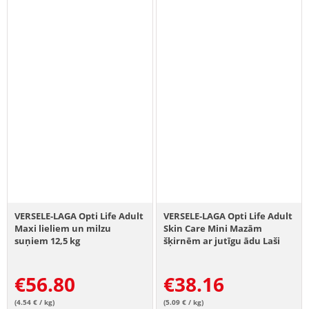
VERSELE-LAGA Opti Life Adult
VERSELE-LAGA Opti Life Adult
Maxi lieliem un milzu
Skin Care Mini Mazām
suņiem 12,5 kg
šķirnēm ar jutīgu ādu Laši
7,5 kg
€
56.80
€
38.16
(4.54 € / kg)
(5.09 € / kg)