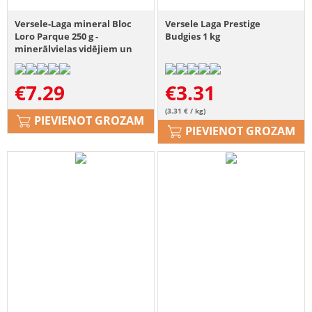
Versele-Laga mineral Bloc
Versele Laga Prestige
Loro Parque 250 g -
Budgies 1 kg
minerālvielas vidējiem un
lieliem papagaiļiem
€
7.29
€
3.31
(3.31 € / kg)
PIEVIENOT GROZAM
PIEVIENOT GROZAM