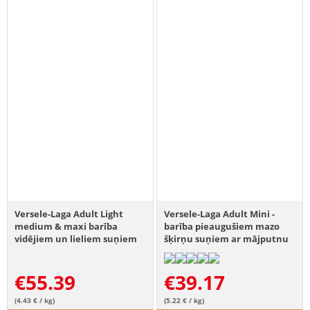
Versele-Laga Adult Light
Versele-Laga Adult Mini -
medium & maxi barība
barība pieaugušiem mazo
vidējiem un lieliem suņiem
šķirņu suņiem ar mājputnu
ar lieko svaru 12,5 kg
gaļu un rīsiem 7,5 kg
€
55.39
€
39.17
(4.43 € / kg)
(5.22 € / kg)