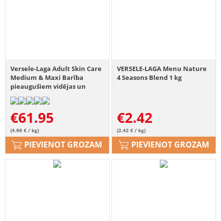
Versele-Laga Adult Skin Care
VERSELE-LAGA Menu Nature
Medium & Maxi Barība
4 Seasons Blend 1 kg
pieaugušiem vidējas un
lielas šķirnes suņiem ar lasi
un rīsiem 12,5 kg
€
61.95
€
2.42
(4.96 € / kg)
(2.42 € / kg)
PIEVIENOT GROZAM
PIEVIENOT GROZAM