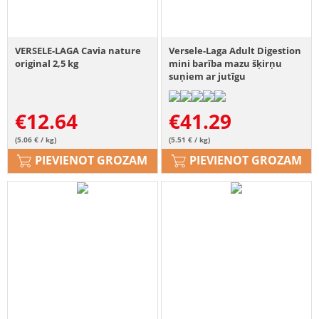
VERSELE-LAGA Cavia nature
Versele-Laga Adult Digestion
original 2,5 kg
mini barība mazu šķirņu
suņiem ar jutīgu
gremošanas sistēmu 7,5 kg
€
12.64
€
41.29
(5.06 € / kg)
(5.51 € / kg)
PIEVIENOT GROZAM
PIEVIENOT GROZAM