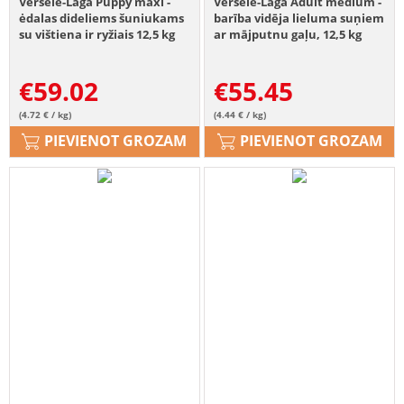
Versele-Laga Puppy maxi -
Versele-Laga Adult medium -
ėdalas dideliems šuniukams
barība vidēja lieluma suņiem
su vištiena ir ryžiais 12,5 kg
ar mājputnu gaļu, 12,5 kg
€
59.02
€
55.45
(4.72 € / kg)
(4.44 € / kg)
PIEVIENOT GROZAM
PIEVIENOT GROZAM