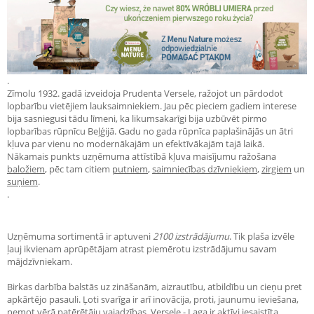
.
Zīmolu 1932. gadā izveidoja Prudenta Versele, ražojot un pārdodot
lopbarību vietējiem lauksaimniekiem. Jau pēc pieciem gadiem interese
bija sasniegusi tādu līmeni, ka likumsakarīgi bija uzbūvēt pirmo
lopbarības rūpnīcu Beļģijā. Gadu no gada rūpnīca paplašinājās un ātri
kļuva par vienu no modernākajām un efektīvākajām tajā laikā.
Nākamais punkts uzņēmuma attīstībā kļuva maisījumu ražošana
baložiem
, pēc tam citiem
putniem
,
saimniecības dzīvniekiem
,
zirgiem
un
suņiem
.
.
Uzņēmuma sortimentā ir aptuveni
2100 izstrādājumu
. Tik plaša izvēle
ļauj ikvienam aprūpētājam atrast piemērotu izstrādājumu savam
mājdzīvniekam.
Birkas darbība balstās uz zināšanām, aizrautību, atbildību un cieņu pret
apkārtējo pasauli. Ļoti svarīga ir arī inovācija, proti, jaunumu ieviešana,
ņemot vērā patērētāju vajadzības.
Versele - Laga ir aktīvi iesaistīta