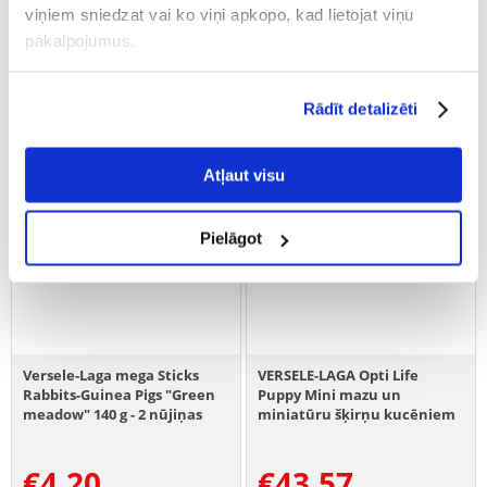
viņiem sniedzat vai ko viņi apkopo, kad lietojat viņu
pakalpojumus.
Rādīt detalizēti
Atļaut visu
Pielāgot
Versele-Laga mega Sticks
VERSELE-LAGA Opti Life
Rabbits-Guinea Pigs "Green
Puppy Mini mazu un
meadow" 140 g - 2 nūjiņas
miniatūru šķirņu kucēniem
trušiem un jūrascūciņām
Mājputni 7,5 kg
€
4.20
€
43.57