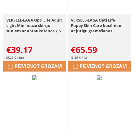
VERSELE-LAGA Opti Life Adult
VERSELE-LAGA Opti Life
Light Mini mazo šķirņu
Puppy Skin Care kucēniem
suņiem ar aptaukošanos 7,5
ar jutīgu gremošanas
kg
sistēmu laši 12.5kg
€
39.17
€
65.59
(5.22 € / kg)
(5.25 € / kg)
PIEVIENOT GROZAM
PIEVIENOT GROZAM