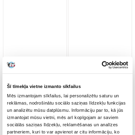
VERSELE-LAGA Timothy Hay
Versele Laga Prestige lielo
Šī tīmekļa vietne izmanto sīkfailus
Beetroot & Tomato 500 g
papagaiļu barība 1 kg
Mēs izmantojam sīkfailus, lai personalizētu saturu un
reklāmas, nodrošinātu sociālo saziņas līdzekļu funkcijas
un analizētu mūsu datplūsmu. Informāciju par to, kā jūs
€
7.31
€
7.51
izmantojat mūsu vietni, mēs arī kopīgojam ar saviem
(14.62 € / kg)
(7.51 € / kg)
sociālās saziņas līdzekļu, reklamēšanas un analīzes
PIEVIENOT GROZAM
PIEVIENOT GROZAM
partneriem, kuri to var apvienot ar citu informāciju, ko