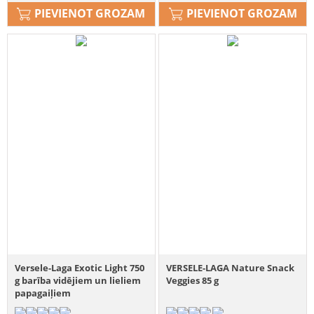
PIEVIENOT GROZAM
PIEVIENOT GROZAM
Versele-Laga Exotic Light 750
VERSELE-LAGA Nature Snack
g barība vidējiem un lieliem
Veggies 85 g
papagaiļiem