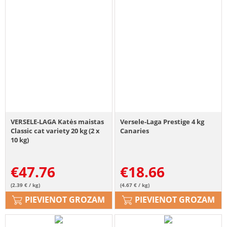
VERSELE-LAGA Katės maistas
Versele-Laga Prestige 4 kg
Classic cat variety 20 kg (2 x
Canaries
10 kg)
€
47.76
€
18.66
(2.39 € / kg)
(4.67 € / kg)
PIEVIENOT GROZAM
PIEVIENOT GROZAM