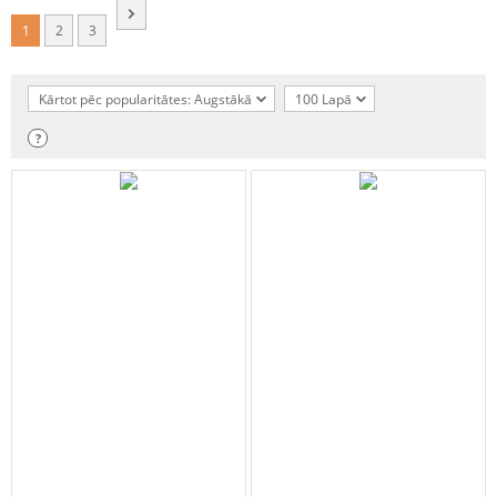
1
2
3
Kārtot pēc popularitātes: Augstākā
100 Lapā
?