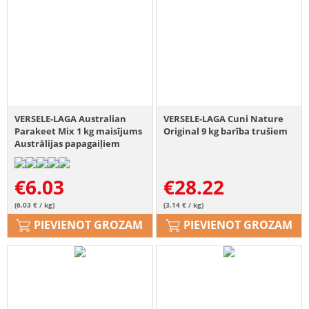
VERSELE-LAGA Australian
VERSELE-LAGA Cuni Nature
Parakeet Mix 1 kg maisījums
Original 9 kg barība trušiem
Austrālijas papagaiļiem
€
6.03
€
28.22
(6.03 € / kg)
(3.14 € / kg)
PIEVIENOT GROZAM
PIEVIENOT GROZAM