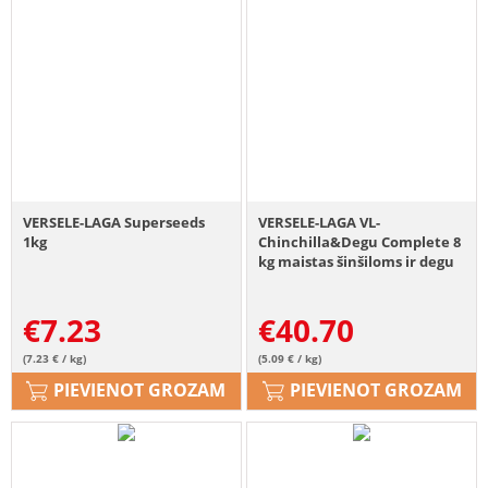
VERSELE-LAGA Superseeds
VERSELE-LAGA VL-
1kg
Chinchilla&Degu Complete 8
kg maistas šinšiloms ir degu
€
7.23
€
40.70
(7.23 € / kg)
(5.09 € / kg)
PIEVIENOT GROZAM
PIEVIENOT GROZAM