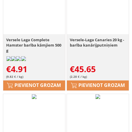
Versele Laga Complete
Versele-Laga Canaries 20 kg -
Hamster barība kāmjiem 500
barība kanārijputniņiem
g
€
4.91
€
45.65
(9.82 € / kg)
(2.28 € / kg)
PIEVIENOT GROZAM
PIEVIENOT GROZAM