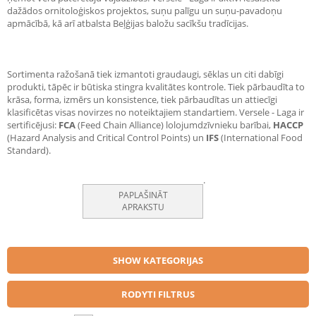
dažādos ornitoloģiskos projektos, suņu palīgu un suņu-pavadoņu
apmācībā, kā arī atbalsta Beļģijas baložu sacīkšu tradīcijas.
Sortimenta ražošanā tiek izmantoti graudaugi, sēklas un citi dabīgi
produkti, tāpēc ir būtiska stingra kvalitātes kontrole. Tiek pārbaudīta to
krāsa, forma, izmērs un konsistence, tiek pārbaudītas un attiecīgi
klasificētas visas novirzes no noteiktajiem standartiem. Versele - Laga ir
sertificējusi:
FCA
(Feed Chain Alliance) lolojumdzīvnieku barībai,
HACCP
(Hazard Analysis and Critical Control Points) un
IFS
(International Food
Standard).
.
PAPLAŠINĀT
APRAKSTU
SHOW KATEGORIJAS
RODYTI FILTRUS