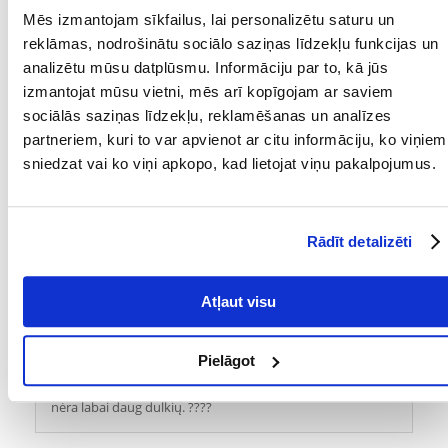
Mēs izmantojam sīkfailus, lai personalizētu saturu un
PRODUCENT:
VERSELE-LAGA
reklāmas, nodrošinātu sociālo saziņas līdzekļu funkcijas un
TILPUMS (L):
2
analizētu mūsu datplūsmu. Informāciju par to, kā jūs
izmantojat mūsu vietni, mēs arī kopīgojam ar saviem
Kādi ir produktu vērtēšanas noteikumi?
sociālās saziņas līdzekļu, reklamēšanas un analīzes
Tikai reģistrēti FERA24.LV klienti, kuri ir iegādājušies produktu,
partneriem, kuri to var apvienot ar citu informāciju, ko viņiem
var dot tai vērtējumu. Ar zvaigznītēm norādītais vērtējums ir
sniedzat vai ko viņi apkopo, kad lietojat viņu pakalpojumus.
vidējais no visiem vērtējumiem. Pēc atsauksmju apstrādes mēs
publicēsim gan pozitīvus, gan negatīvus vērtējumus.
Atsauksmes
Rādīt detalizēti
UZRAKSTĪT ATSAUKSMI
Atļaut visu
Gabija
izdošanas datums 2021/04/01
Pielāgot
Puikus smėlis, tinkantis ne tik šinšiloms, bet ir žiurkėnams,
nėra labai daug dulkių. ????