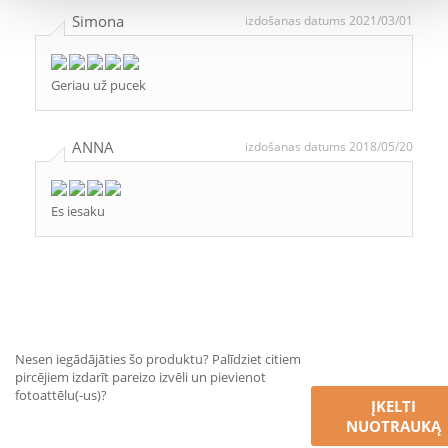
Simona
izdošanas datums 2021/03/01
Geriau už pucek
ANNA
izdošanas datums 2018/05/20
Es iesaku
Nesen iegādājāties šo produktu? Palīdziet citiem
pircējiem izdarīt pareizo izvēli un pievienot
fotoattēlu(-us)?
ĮKELTI
NUOTRAUKĄ