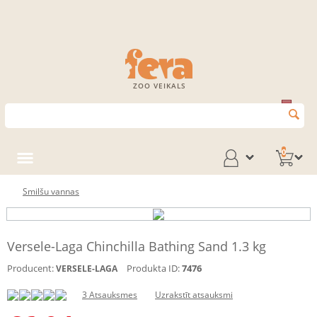
ZOO VEIKALS
0
Smilšu vannas
Versele-Laga Chinchilla Bathing Sand 1.3 kg
Producent:
Produkta ID:
7476
VERSELE-LAGA
3 Atsauksmes
Uzrakstīt atsauksmi