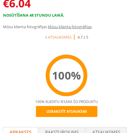
€
6.04
NOSŪTĪŠANA 48 STUNDU LAIKĀ.
Mūsu klienta fotogrāfijas
Mūsu klienta fotogrāfijas
3 ATSAUKSMES
4.7 z 5
100%
100% KLIENTU IESAKA ŠO PRODUKTU
UZRAKSTĪT ATSAUKSMI
Recommend
APRAKSTS
RAKSTUROJUMS
ATSAUKSMES