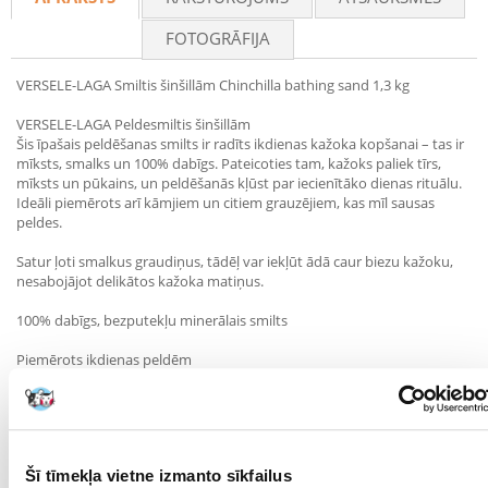
FOTOGRĀFIJA
VERSELE-LAGA Smiltis šinšillām Chinchilla bathing sand 1,3 kg
VERSELE-LAGA Peldesmiltis šinšillām
Šis īpašais peldēšanas smilts ir radīts ikdienas kažoka kopšanai – tas ir
mīksts, smalks un 100% dabīgs. Pateicoties tam, kažoks paliek tīrs,
mīksts un pūkains, un peldēšanās kļūst par iecienītāko dienas rituālu.
Ideāli piemērots arī kāmjiem un citiem grauzējiem, kas mīl sausas
peldes.
Satur ļoti smalkus graudiņus, tādēļ var iekļūt ādā caur biezu kažoku,
nesabojājot delikātos kažoka matiņus.
100% dabīgs, bezputekļu minerālais smilts
Piemērots ikdienas peldēm
Palīdz uzturēt tīru, veselīgu kažoku
Parametri
Šī tīmekļa vietne izmanto sīkfailus
SUGA:
Smiltis