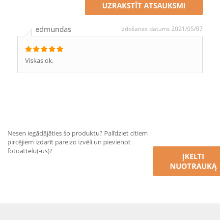
UZRAKSTĪT ATSAUKSMI
edmundas
izdošanas datums 2021/05/07
Viskas ok.
Nesen iegādājāties šo produktu? Palīdziet citiem
pircējiem izdarīt pareizo izvēli un pievienot
fotoattēlu(-us)?
ĮKELTI
NUOTRAUKĄ