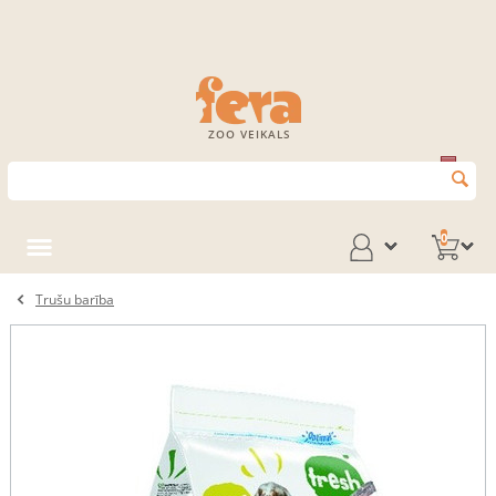
ZOO VEIKALS
0
Trušu barība