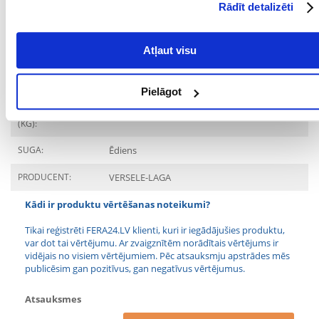
Rādīt detalizēti
Vitamīns 11 100 SV / kg, D3 vitamīns 1 330 SV / kg, C vitamīns 245 mg /
kg, E vitamīns 89 mg / kg, E1 (dzelzs) 111 mg / kg, E2 (jods) 2,3 mg / kg,
E4 (varš) 11 mg / kg, E5 (mangāns) 83 mg / kg, E6 (cinks) 78 mg / kg, E8
(selēns) 0,22 mg / kg, krāsviela, antioksidants.
Atļaut visu
Parametri
Pielāgot
IEPAKOJUMA SVARS
2.5
(KG):
SUGA:
Ēdiens
PRODUCENT:
VERSELE-LAGA
Kādi ir produktu vērtēšanas noteikumi?
Tikai reģistrēti FERA24.LV klienti, kuri ir iegādājušies produktu,
var dot tai vērtējumu. Ar zvaigznītēm norādītais vērtējums ir
vidējais no visiem vērtējumiem. Pēc atsauksmju apstrādes mēs
publicēsim gan pozitīvus, gan negatīvus vērtējumus.
Atsauksmes