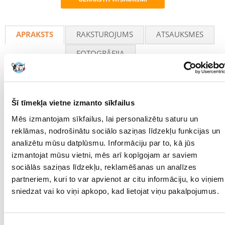
Recommend
APRAKSTS
RAKSTUROJUMS
ATSAUKSMES
FOTOGRĀFIJA
Līdzsvarota barība visu šķirņu lielajiem trušiem, kas bagāta ar
dažādām sastāvdaļām (piemēram, sienu, pārslām, augļiem, dārzeņiem,
granulām, graudaugiem). Tā sastāvā ir augstākās kvalitātes
Šī tīmekļa vietne izmanto sīkfailus
sastāvdaļas, kas bagātas ar vitamīniem un mikroelementiem, kuri
stiprina dzīvnieka imūnsistēmu. Barībā iekļautie kaltētie dārzeņi
Mēs izmantojam sīkfailus, lai personalizētu saturu un
uzlabo barības maisījuma garšas īpašības, bet augsts šķiedrvielu saturs
reklāmas, nodrošinātu sociālo saziņas līdzekļu funkcijas un
nodrošina pareizu gremošanu un rūpējas par stipriem zobiem.
analizētu mūsu datplūsmu. Informāciju par to, kā jūs
Sastāvs:
izmantojat mūsu vietni, mēs arī kopīgojam ar saviem
Augu izcelsmes produkti, Graudaugi, Dārzeņi 10 %, Minerālvielas
sociālās saziņas līdzekļu, reklamēšanas un analīzes
Analītiskie komponenti:
partneriem, kuri to var apvienot ar citu informāciju, ko viņiem
sniedzat vai ko viņi apkopo, kad lietojat viņu pakalpojumus.
Olbaltumvielas 17%, tauki 3,5%, šķiedrvielas 15%, pelni 8%, kalcijs 1,2%,
fosfors 0,5%.
Uztura bagātinātāji: