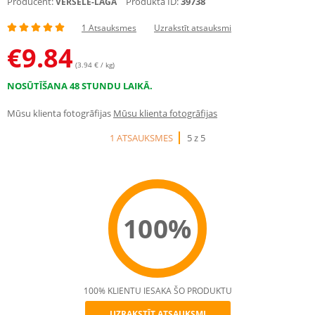
Producent:
Produkta ID:
39738
VERSELE-LAGA
1 Atsauksmes
Uzrakstīt atsauksmi
€
9.84
(3.94 € / kg)
NOSŪTĪŠANA 48 STUNDU LAIKĀ.
Mūsu klienta fotogrāfijas
Mūsu klienta fotogrāfijas
1 ATSAUKSMES
5 z 5
100%
100% KLIENTU IESAKA ŠO PRODUKTU
UZRAKSTĪT ATSAUKSMI