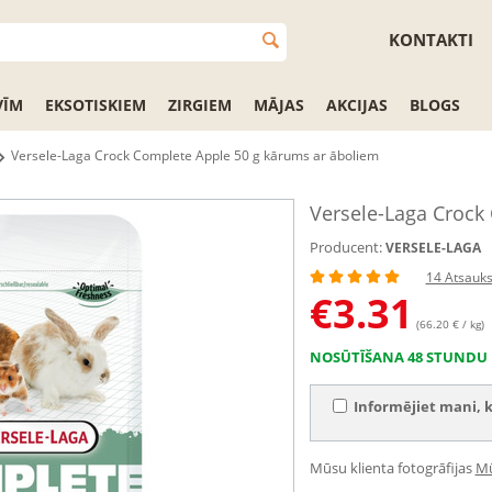
KONTAKTI
VĪM
EKSOTISKIEM
ZIRGIEM
MĀJAS
AKCIJAS
BLOGS
Versele-Laga Crock Complete Apple 50 g kārums ar āboliem
Versele-Laga Crock
Producent:
VERSELE-LAGA
14 Atsauk
€
3.31
(66.20 € / kg)
NOSŪTĪŠANA 48 STUNDU 
Informējiet mani, k
Mūsu klienta fotogrāfijas
Mū