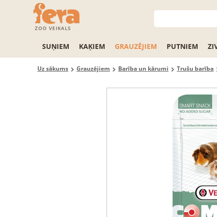
ZOO VEIKALS
SUŅIEM
KAĶIEM
GRAUZĒJIEM
PUTNIEM
ZI
Uz sākums
Grauzējiem
Barība un kārumi
Trušu barība