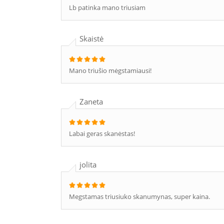
Lb patinka mano triusiam
Skaistė
Mano triušio mėgstamiausi!
Zaneta
Labai geras skanėstas!
jolita
Megstamas triusiuko skanumynas, super kaina.