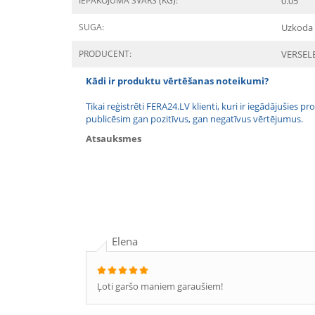
IEPAKOJUMA SVARS (KG):
0.05
SUGA:
Uzkoda
PRODUCENT:
VERSEL
Kādi ir produktu vērtēšanas noteikumi?
Tikai reģistrēti FERA24.LV klienti, kuri ir iegādājušies
publicēsim gan pozitīvus, gan negatīvus vērtējumus.
Atsauksmes
Elena
Ļoti garšo maniem garaušiem!