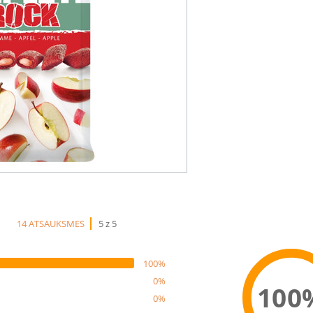
14 ATSAUKSMES
5 z 5
100%
0%
100
0%