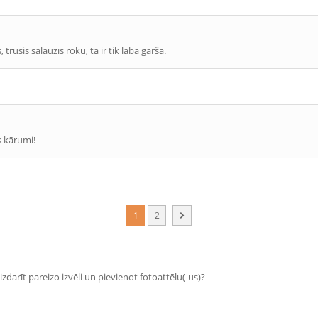
trusis salauzīs roku, tā ir tik laba garša.
s kārumi!
1
2
zdarīt pareizo izvēli un pievienot fotoattēlu(-us)?