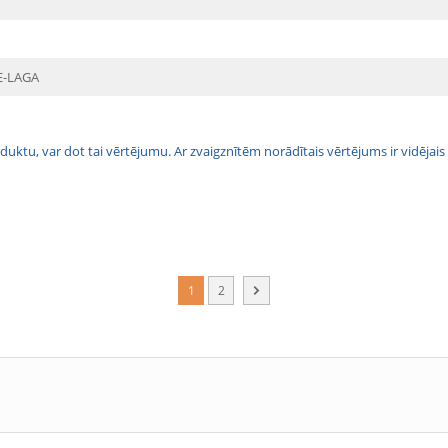
E-LAGA
 produktu, var dot tai vērtējumu. Ar zvaigznītēm norādītais vērtējums ir vidē
1
2