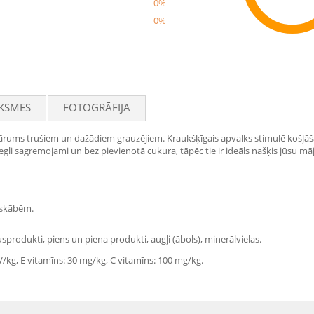
0%
0%
Rec
KSMES
FOTOGRĀFIJA
ārums trušiem un dažādiem grauzējiem. Kraukšķīgais apvalks stimulē košļāšan
gli sagremojami un bez pievienotā cukura, tāpēc tie ir ideāls našķis jūsu m
 skābēm.
produkti, piens un piena produkti, augļi (ābols), minerālvielas.
SV/kg, E vitamīns: 30 mg/kg, C vitamīns: 100 mg/kg.