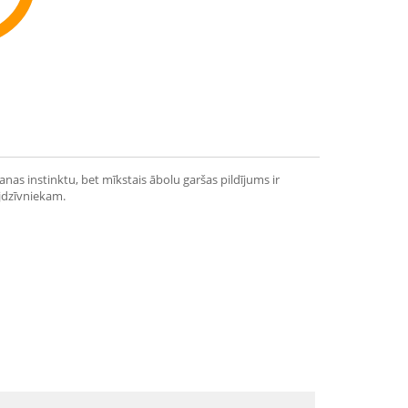
ommend
as instinktu, bet mīkstais ābolu garšas pildījums ir
ājdzīvniekam.