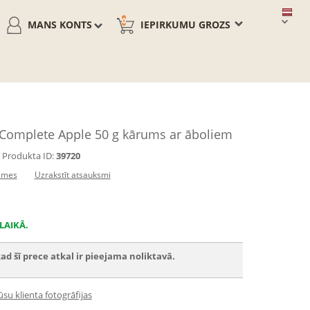
0
MANS KONTS
IEPIRKUMU GROZS
 Complete Apple 50 g kārums ar āboliem
Produkta ID:
39720
smes
Uzrakstīt atsauksmi
LAIKĀ.
ad šī prece atkal ir pieejama noliktavā.
su klienta fotogrāfijas