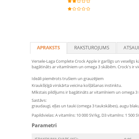
APRAKSTS
RAKSTUROJUMS
ATSAU
Versele-Laga Complete Crock Apple ir garšīgs un veselīgs k
bagātināts ar vitamīniem un omega 3 skābēm. Crock's ir vie
Ideāli piemērots trušiem un grauzējiem
Kraukšķīgā virskārta veicina košļāšanas instinktu.
Mīkstais pildījums ir bagātināts ar vitamīniem un omega 3
Sastāvs:
graudaugi, eļļas un tauki (omega 3 taukskābes), augu blakus
Papildvielas: A vitamīns: 10 000 SV/kg, D3 vitamīns: 1 500 
Parametri