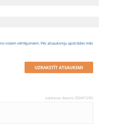
jais no visiem vērtējumiem. Pēc atsauksmju apstrādes mēs
UZRAKSTĪT ATSAUKSMI
izdošanas datums 2024/12/02