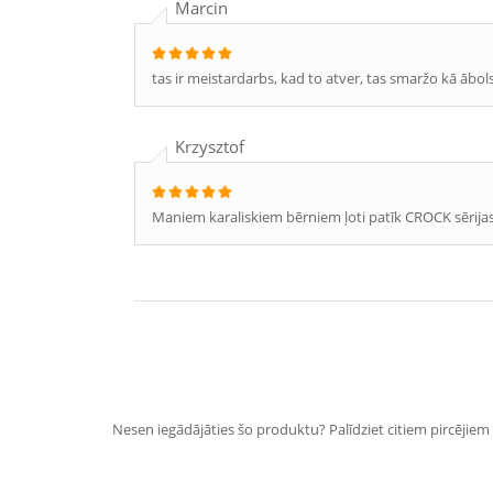
Marcin
tas ir meistardarbs, kad to atver, tas smaržo kā ābols, 
Krzysztof
Maniem karaliskiem bērniem ļoti patīk CROCK sērija
Nesen iegādājāties šo produktu? Palīdziet citiem pircējiem i