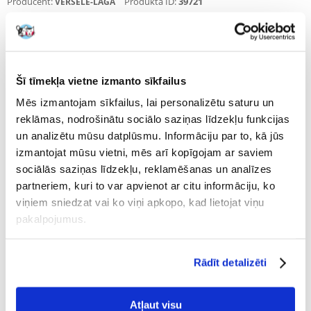
Producent:
Produkta ID:
39721
VERSELE-LAGA
15 Atsauksmes
Uzrakstīt atsauksmi
€
3.31
(66.20 € / kg)
Šī tīmekļa vietne izmanto sīkfailus
NOSŪTĪŠANA 48 STUNDU LAIKĀ.
Mēs izmantojam sīkfailus, lai personalizētu saturu un
Mūsu klienta fotogrāfijas
Mūsu klienta fotogrāfijas
reklāmas, nodrošinātu sociālo saziņas līdzekļu funkcijas
un analizētu mūsu datplūsmu. Informāciju par to, kā jūs
15 ATSAUKSMES
4.9 z 5
izmantojat mūsu vietni, mēs arī kopīgojam ar saviem
sociālās saziņas līdzekļu, reklamēšanas un analīzes
partneriem, kuri to var apvienot ar citu informāciju, ko
viņiem sniedzat vai ko viņi apkopo, kad lietojat viņu
100%
pakalpojumus.
Rādīt detalizēti
100% KLIENTU IESAKA ŠO PRODUKTU
Atļaut visu
UZRAKSTĪT ATSAUKSMI