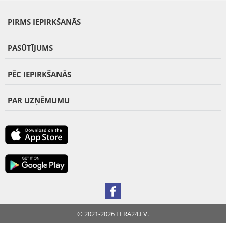
PIRMS IEPIRKŠANĀS
PASŪTĪJUMS
PĒC IEPIRKŠANĀS
PAR UZŅĒMUMU
© 2021-2026 FERA24.LV.