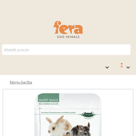
ZOO VEIKALS
0
Kāmju barība