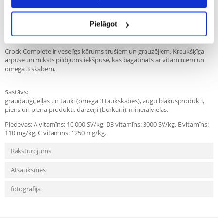
Recommend
Pielāgot
Apraksts
Crock Complete ir veselīgs kārums trušiem un grauzējiem. Kraukšķīga
ārpuse un mīksts pildījums iekšpusē, kas bagātināts ar vitamīniem un
omega 3 skābēm.
Sastāvs:
graudaugi, eļļas un tauki (omega 3 taukskābes), augu blakusprodukti,
piens un piena produkti, dārzeņi (burkāni), minerālvielas.
Piedevas: A vitamīns: 10 000 SV/kg, D3 vitamīns: 3000 SV/kg, E vitamīns:
110 mg/kg, C vitamīns: 1250 mg/kg.
Raksturojums
Atsauksmes
fotogrāfija