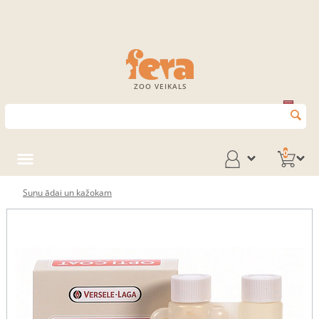
ZOO VEIKALS
0
Suņu ādai un kažokam