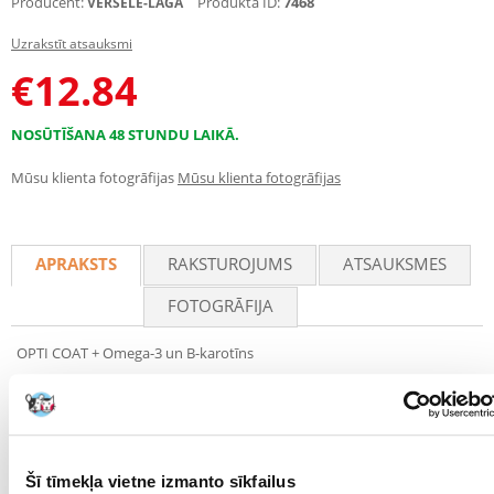
Producent:
Produkta ID:
7468
VERSELE-LAGA
Uzrakstīt atsauksmi
€
12.84
NOSŪTĪŠANA 48 STUNDU LAIKĀ.
Mūsu klienta fotogrāfijas
Mūsu klienta fotogrāfijas
APRAKSTS
RAKSTUROJUMS
ATSAUKSMES
FOTOGRĀFIJA
OPTI COAT + Omega-3 un B-karotīns
OPTI COAT ir 100% dabīgs uztura bagātinātājs, kura pamatā ir ļoti
svarīgas taukskābes. Tas samazina izkrišanas procesu līdz īsiem
periodiem un novērš sausas un zvīņojošas ādas veidošanos.
Šī tīmekļa vietne izmanto sīkfailus