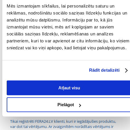
OPTI COAT sastāvā esošā lašu eļļa satur lielu daudzumu omega-3 un
Mēs izmantojam sīkfailus, lai personalizētu saturu un
omega-6 taukskābju, kas nodrošina veselīgu un spīdīgu kažoku.
reklāmas, nodrošinātu sociālo saziņas līdzekļu funkcijas un
Pateicoties OPTI COAT sastāvā esošajam dabīgajam pigmentam B-
analizētu mūsu datplūsmu. Informāciju par to, kā jūs
karotīnam, jūsu suņa kažoks iegūst veselīgu un skaistu krāsu. B-
karotīns arī uzlabo imunitāti un labvēlīgi ietekmē reproduktīvos
izmantojat mūsu vietni, mēs arī kopīgojam ar saviem
procesus.
sociālās saziņas līdzekļu, reklamēšanas un analīzes
partneriem, kuri to var apvienot ar citu informāciju, ko viņiem
- Uz 400 g ēdiena ielejiet 1 mērkaroti (= 10 ml) dienā.
sniedzat vai ko viņi apkopo, kad lietojat viņu pakalpojumus.
- 250 ml pudele ar dozatoru
Parametri
Rādīt detalizēti
SUGA:
Preparāts
Atļaut visu
TILPUMS (ML):
250
PRODUCENT:
VERSELE-LAGA
Pielāgot
Kādi ir produktu vērtēšanas noteikumi?
Tikai reģistrēti FERA24.LV klienti, kuri ir iegādājušies produktu,
var dot tai vērtējumu. Ar zvaigznītēm norādītais vērtējums ir