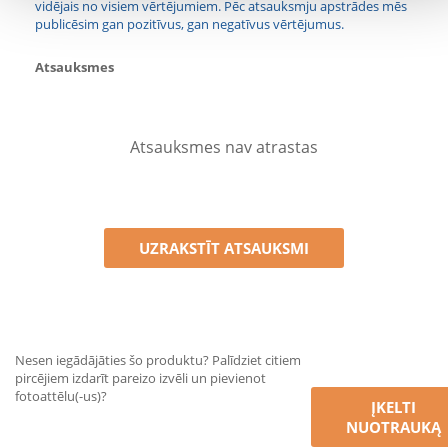
vidējais no visiem vērtējumiem. Pēc atsauksmju apstrādes mēs
publicēsim gan pozitīvus, gan negatīvus vērtējumus.
Atsauksmes
Atsauksmes nav atrastas
UZRAKSTĪT ATSAUKSMI
Nesen iegādājāties šo produktu? Palīdziet citiem
pircējiem izdarīt pareizo izvēli un pievienot
fotoattēlu(-us)?
ĮKELTI
NUOTRAUKĄ