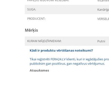
PAPILDU IEGUVUMI VESELĪBAI:
Vitamīn
SUGA:
Kanārij
PRODUCENT:
VERSEL
Mērķis
KURAM MĀJDZĪVNIEKAM:
Putni
Kādi ir produktu vērtēšanas noteikumi?
Tikai reģistrēti FERA24.LV klienti, kuri ir iegādājušies
publicēsim gan pozitīvus, gan negatīvus vērtējumus.
Atsauksmes