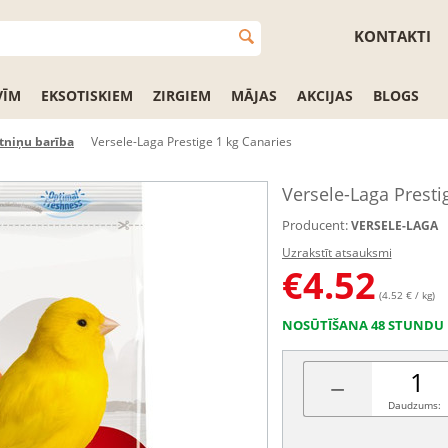
KONTAKTI
VĪM
EKSOTISKIEM
ZIRGIEM
MĀJAS
AKCIJAS
BLOGS
tniņu barība
Versele-Laga Prestige 1 kg Canaries
Versele-Laga Presti
Producent:
VERSELE-LAGA
Uzrakstīt atsauksmi
€
4.52
(4.52 € / kg)
NOSŪTĪŠANA 48 STUNDU 
−
Daudzums: