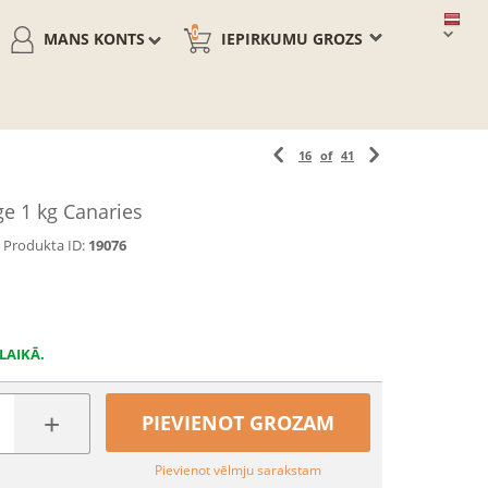
0
MANS KONTS
IEPIRKUMU GROZS
16
of
41
ge 1 kg Canaries
Produkta ID:
19076
LAIKĀ.
+
PIEVIENOT GROZAM
Pievienot vēlmju sarakstam