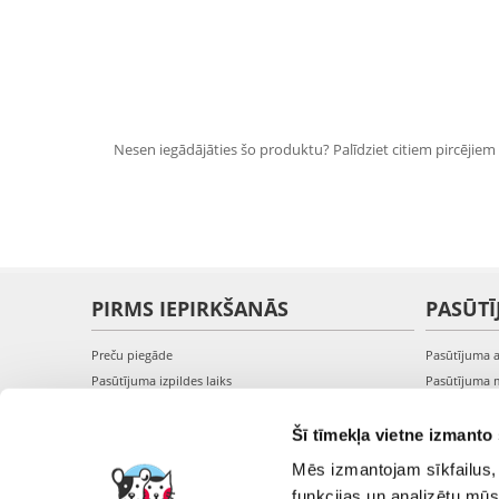
Nesen iegādājāties šo produktu? Palīdziet citiem pircējiem i
PIRMS IEPIRKŠANĀS
PASŪTĪ
Preču piegāde
Pasūtījuma 
Pasūtījuma izpildes laiks
Pasūtījuma 
Preču pieejamība
Pasūtījuma 
Reģistrācija interneta veikalā
Pieslēgšanā
Šī tīmekļa vietne izmanto 
Preču pirkšanas un pārdošanas noteikumi
Mēs izmantojam sīkfailus, 
Privātuma politika
funkcijas un analizētu mūs