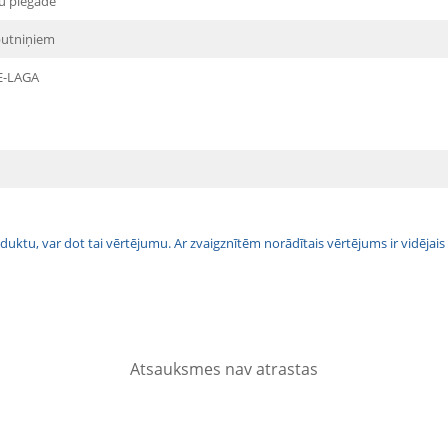
u piegāde
putniņiem
E-LAGA
 produktu, var dot tai vērtējumu. Ar zvaigznītēm norādītais vērtējums ir vidē
Atsauksmes nav atrastas