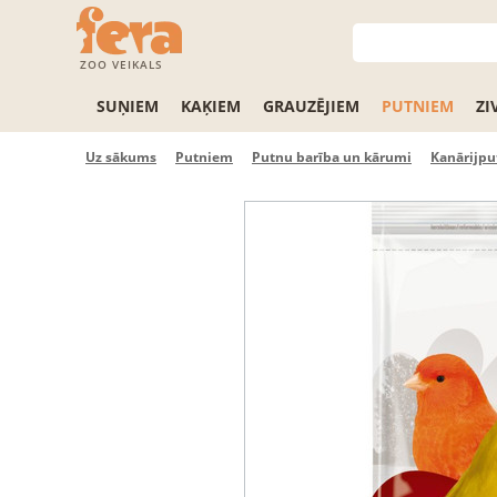
ZOO VEIKALS
SUŅIEM
KAĶIEM
GRAUZĒJIEM
PUTNIEM
ZI
Uz sākums
Putniem
Putnu barība un kārumi
Kanārijpu