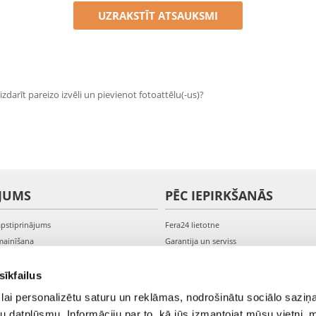
UZRAKSTĪT ATSAUKSMI
zdarīt pareizo izvēli un pievienot fotoattēlu(-us)?
JUMS
PĒC IEPIRKŠANĀS
apstiprinājums
Fera24 lietotne
mainīšana
Garantija un serviss
veikšana
PVN rēķini
s kontam
Sūdzības un preču atgriešana
sīkfailus
lai personalizētu saturu un reklāmas, nodrošinātu sociālo saziņa
u datplūsmu. Informāciju par to, kā jūs izmantojat mūsu vietni, 