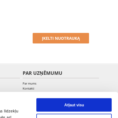
ĮKELTI NUOTRAUKĄ
PAR UZŅĒMUMU
Par mums
Kontakti
Atļaut visu
s līdzekļu
mēs arī