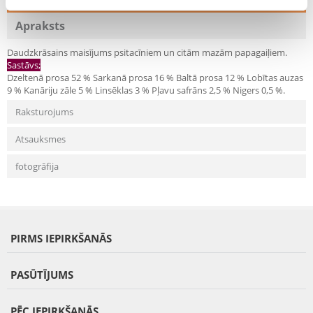
Recommend
Apraksts
Daudzkrāsains maisījums psitacīniem un citām mazām papagaiļiem.
Sastāvs;
Dzeltenā prosa 52 % Sarkanā prosa 16 % Baltā prosa 12 % Lobītas auzas
9 % Kanāriju zāle 5 % Linsēklas 3 % Pļavu safrāns 2,5 % Nigers 0,5 %.
Raksturojums
Atsauksmes
fotogrāfija
PIRMS IEPIRKŠANĀS
PASŪTĪJUMS
PĒC IEPIRKŠANĀS