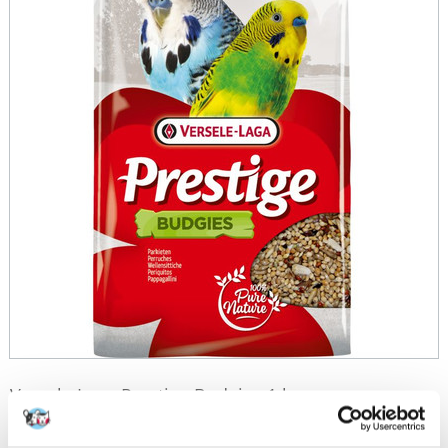
Versele Laga Prestige Budgies 1 kg
Producent:
Produkta ID:
19082
VERSELE-LAGA