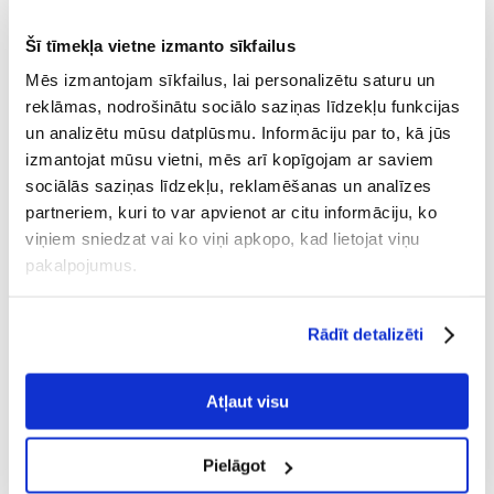
1 Atsauksmes
Uzrakstīt atsauksmi
Šī tīmekļa vietne izmanto sīkfailus
€
3.31
(3.31 € / kg)
Mēs izmantojam sīkfailus, lai personalizētu saturu un
reklāmas, nodrošinātu sociālo saziņas līdzekļu funkcijas
NOSŪTĪŠANA 48 STUNDU LAIKĀ.
un analizētu mūsu datplūsmu. Informāciju par to, kā jūs
Mūsu klienta fotogrāfijas
Mūsu klienta fotogrāfijas
izmantojat mūsu vietni, mēs arī kopīgojam ar saviem
sociālās saziņas līdzekļu, reklamēšanas un analīzes
1 ATSAUKSMES
5 z 5
partneriem, kuri to var apvienot ar citu informāciju, ko
viņiem sniedzat vai ko viņi apkopo, kad lietojat viņu
pakalpojumus.
100%
Rādīt detalizēti
Atļaut visu
100% KLIENTU IESAKA ŠO PRODUKTU
Pielāgot
UZRAKSTĪT ATSAUKSMI